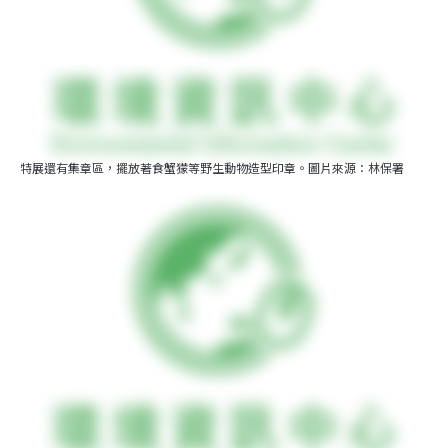
特展還有集章區，擺放著食蟹獴等野生動物造型印章。圖片來源：林保署