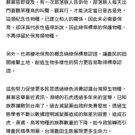
蘇慕容即提及，有一次部落族人告訴他，部落族人每天出
門要聽某種鳥的叫聲、觀其行，才能決定當日是吉是兇。
這類紀念性物種，已建立和人的關係，因此未必需要保
育，卻深具代表性值得訴說。因此綠保標章的保護物種，
不再停留於保育類物種。
另外，也將棲地保育的概念納綠保標章認證，讓農民的田
間維繫土地、創造生物多樣性的努力更容易取得標章認
證。
這些努力促使更多民眾透過綠色消費認識台灣原生物種。
蘇慕容舉最近資訊，瀕絕的石虎透過多年來的宣導，已知
族群擴散到台南了。過去滅鼠藥由政府免費發放，透過生
態學者不斷以數據證明滅鼠藥造成的無差別殺害，造成石
虎、黑鳶、鳥等物種的族群數量的下降。如今政策轉而引
導農民精準用藥，台灣農田生態展現更多生命力。