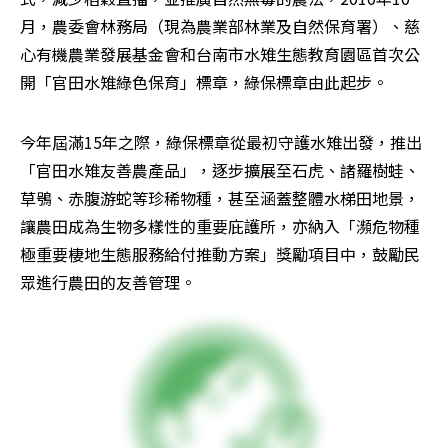
月，農委會林務局（現為農業部林業及自然保育署）、慈
心有機農業發展基金會和台南市水雉生態教育園區首次公
開「官田水雉綠色保育」標章，綠保標章由此起步。
今年屆滿15年之際，綠保標章從最初守護水雉出發，推出
「官田水雉友善農產品」，逐步擴展至石虎、諸羅樹蛙、
草鴞、赤腹游蛇等珍稀物種，甚至涵蓋整體水梯田地景，
讓農田成為生物多樣性的重要庇護所，亦納入「瀕危物種
極重要棲地生態服務給付推動方案」獎勵項目中，鼓勵民
眾進行農田的友善管理。