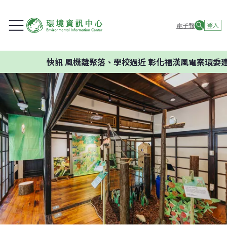
電子報
登入
快訊
風機離聚落、學校過近 彰化福漢風電案環委建議不應開