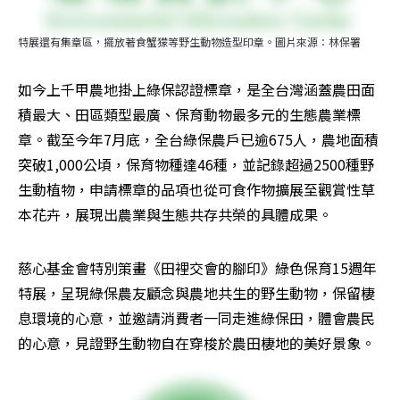
特展還有集章區，擺放著食蟹獴等野生動物造型印章。圖片來源：林保署
如今上千甲農地掛上綠保認證標章，是全台灣涵蓋農田面
積最大、田區類型最廣、保育動物最多元的生態農業標
章。截至今年7月底，全台綠保農戶已逾675人，農地面積
突破1,000公頃，保育物種達46種，並記錄超過2500種野
生動植物，申請標章的品項也從可食作物擴展至觀賞性草
本花卉，展現出農業與生態共存共榮的具體成果。
慈心基金會特別策畫《田裡交會的腳印》綠色保育15週年
特展，呈現綠保農友顧念與農地共生的野生動物，保留棲
息環境的心意，並邀請消費者一同走進綠保田，體會農民
的心意，見證野生動物自在穿梭於農田棲地的美好景象。