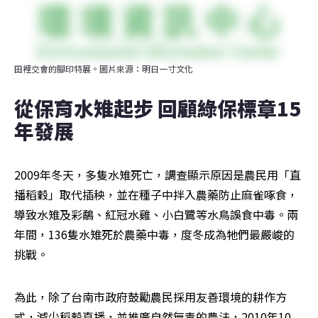
田裡交會的腳印特展。圖片來源：明日一寸文化
從保育水雉起步 回顧綠保標章15
年發展
2009年冬天，多隻水雉死亡，調查顯示原因是農民用「直
播稻穀」取代插秧，並在種子中拌入農藥防止麻雀啄食，
導致水雉及彩鷸、紅冠水雞、小白鷺等水鳥誤食中毒。兩
年間，136隻水雉死於農藥中毒，度冬成為牠們最嚴峻的
挑戰。
為此，除了台南市政府鼓勵農民採用友善環境的耕作方
式，減少稻穀直播，並推廣自然無毒的農法，2010年10