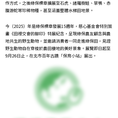
作方式，之後綠保標章擴展至石虎、諸羅樹蛙、草鴞、赤
腹游蛇等珍稀物種，甚至涵蓋整體水梯田地景。
今（2025）年是綠保標章發展15週年，慈心基金會特別策
畫《田裡交會的腳印》特展紀念，呈現綠保農友顧念與農
地共生的野生動物，並邀請消費者一同走進綠保田，見證
野生動物自在穿梭於農田棲地的美好景象。展覽即日起至
9月26日止，在北市百年古蹟「保育小站」展出。