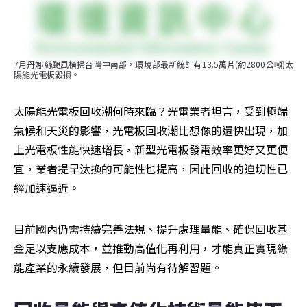
7月丹娜絲颱風橫掃台灣中南部，環境部最新統計有13.5萬片(約2800公噸)太
陽能光電板毀損。
太陽能光電板回收潮何時來臨？光電業者坦言，受到極端
氣候和天災的影響，光電板回收潮比想像的還快出現，加
上光電板性能快速增長，新型光電板發電效率更好又更便
宜，業者提早汰換的可能性也提高，因此回收的迫切性已
經加速逼近。
目前國內仍需持續完善法規、提升處理量能、確保回收基
金足以支應成本，並推動高值化再利用，才能真正實現綠
能產業的永續發展，但目前尚有待解習題。