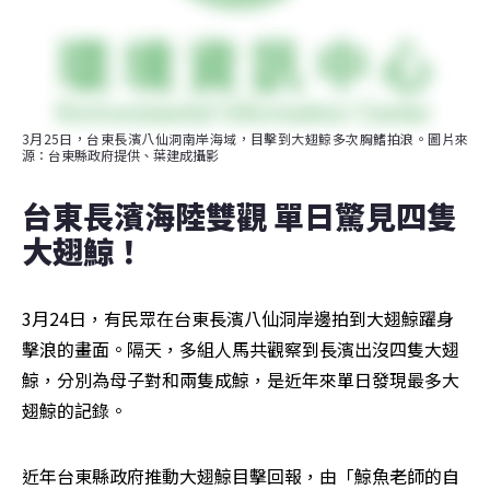
3月25日，台東長濱八仙洞南岸海域，目擊到大翅鯨多次胸鰭拍浪。圖片來
源：台東縣政府提供、葉建成攝影
台東長濱海陸雙觀 單日驚見四隻
大翅鯨！
3月24日，有民眾在台東長濱八仙洞岸邊拍到大翅鯨躍身
擊浪的畫面。隔天，多組人馬共觀察到長濱出沒四隻大翅
鯨，分別為母子對和兩隻成鯨，是近年來單日發現最多大
翅鯨的記錄。
近年台東縣政府推動大翅鯨目擊回報，由「鯨魚老師的自