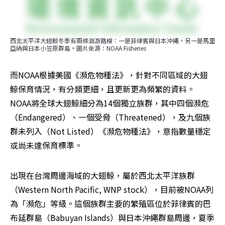
西北太平洋大翅鯨冬季有兩條洄游路線：一是菲律賓與日本沖繩，另一是馬里
亞納與日本小笠原群島。圖片來源：NOAA Fisheries
而NOAA根據美國《瀕危物種法》，針對不同區域的大翅
鯨保育情況，有分類更細，且更新更為頻繁的資料。
NOAA將全球大翅鯨細分為14個獨立族群，其中四個瀕危
（Endangered）、一個受脅（Threatened），及九個族
群未列入（Not Listed）《瀕危物種法》，意指數量穩定
或尚未達保育標準。
出現在台灣周邊海域的大翅鯨，屬於西北太平洋族群
（Western North Pacific, WNP stock），目前被NOAA列
為「瀕危」等級。這個族群主要的繁殖區位於菲律賓的巴
布延群島（Babuyan Islands）與日本沖繩群島周邊，夏季