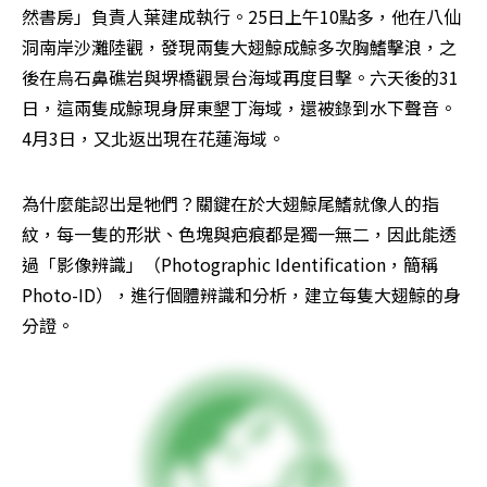
然書房」負責人葉建成執行。25日上午10點多，他在八仙
洞南岸沙灘陸觀，發現兩隻大翅鯨成鯨多次胸鰭擊浪，之
後在烏石鼻礁岩與堺橋觀景台海域再度目擊。六天後的31
日，這兩隻成鯨現身屏東墾丁海域，還被錄到水下聲音。
4月3日，又北返出現在花蓮海域。
為什麼能認出是牠們？關鍵在於大翅鯨尾鰭就像人的指
紋，每一隻的形狀、色塊與疤痕都是獨一無二，因此能透
過「影像辨識」（Photographic Identification，簡稱
Photo-ID），進行個體辨識和分析，建立每隻大翅鯨的身
分證。