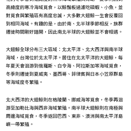
高緯度的寒冷海域覓食，以鯨鬚板過濾吃磷蝦、小魚，並
對覓食與繁殖區有高度忠誠，大多數大翅鯨一生會反覆回
到相同海域。有趣的是，由於南、北半球季節相反，族群
遷徙時間剛好錯開，因此南北半球的大翅鯨並不會相遇。
大翅鯨全球分布三大區域：北太平洋、北大西洋與南半球
海域，台灣位於北太平洋。居住在北太平洋的大翅鯨，每
年夏天會洄游到俄羅斯、白令海、阿拉斯加等海域覓食，
冬季則遷徙到夏威夷、墨西哥、菲律賓與日本小笠原群島
等海域度冬繁殖。
北大西洋的大翅鯨則在格陵蘭、挪威海等覓食，冬季再洄
游至加勒比海與西非海域繁殖。南半球大翅鯨則在南極與
周邊海域覓食，冬季返回巴西、東非、澳洲與南太平洋島
嶼一帶繁殖。