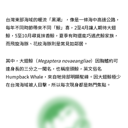
台灣東部海域的暖流「黑潮」，像是一條海中高速公路，
每年不同時節帶來不同「鯨」喜，2至4月讓人期待大翅
鯨，5至10月尋覓抹香鯨，夏季有時還能巧遇虎鯨家族，
而飛旋海豚、花紋海豚則是常見如鄰居。
其中，大翅鯨（
Megaptera novaeangliae
）因胸鰭約可
達身長的三分之一聞名，也稱座頭鯨，英文俗名
Humpback Whale，來自牠背部明顯駝峰。因大翅鯨極少
在台灣海域被人目擊，所以每次現身都是熱門焦點。