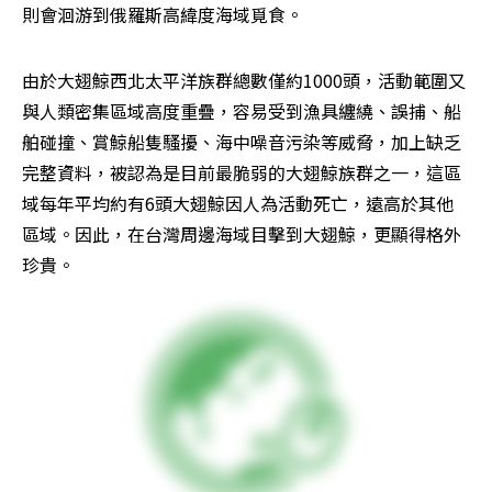
則會洄游到俄羅斯高緯度海域覓食。
由於大翅鯨西北太平洋族群總數僅約1000頭，活動範圍又
與人類密集區域高度重疊，容易受到漁具纏繞、誤捕、船
舶碰撞、賞鯨船隻騷擾、海中噪音污染等威脅，加上缺乏
完整資料，被認為是目前最脆弱的大翅鯨族群之一，這區
域每年平均約有6頭大翅鯨因人為活動死亡，遠高於其他
區域。因此，在台灣周邊海域目擊到大翅鯨，更顯得格外
珍貴。