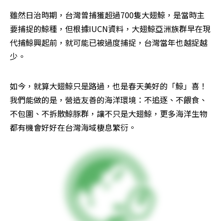
雖然日治時期，台灣曾捕獲超過700隻大翅鯨，是當時主
要捕捉的鯨種，但根據IUCN資料，大翅鯨亞洲族群早在現
代捕鯨興起前，就可能已被過度捕捉，台灣當年也越捉越
少。
如今，就算大翅鯨只是路過，也是春天美好的「鯨」喜！
我們能做的是，營造友善的海洋環境：不追逐、不餵食、
不包圍、不拆散鯨豚群，讓不只是大翅鯨，更多海洋生物
都有機會好好在台灣海域棲息繁衍。