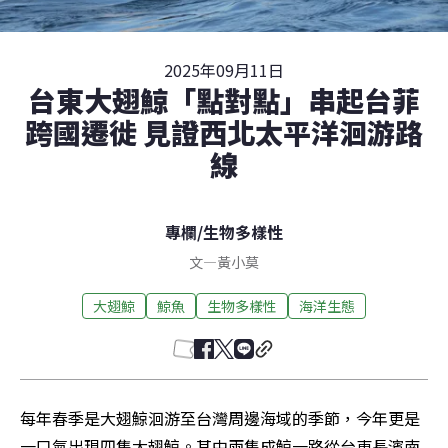
2025年09月11日
台東大翅鯨「點對點」串起台菲
跨國遷徙 見證西北太平洋洄游路
線
專欄
/
生物多樣性
文
—
黃小莫
大翅鯨
鯨魚
生物多樣性
海洋生態
每年春季是大翅鯨洄游至台灣周邊海域的季節，今年更是
一口氣出現四隻大翅鯨。其中兩隻成鯨一路從台東長濱南