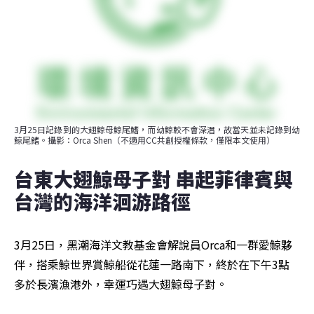
3月25日記錄到的大翅鯨母鯨尾鰭，而幼鯨較不會深潛，故當天並未記錄到幼
鯨尾鰭。攝影：Orca Shen（不適用CC共創授權條款，僅限本文使用）
台東大翅鯨母子對 串起菲律賓與
台灣的海洋洄游路徑
3月25日，黑潮海洋文教基金會解說員Orca和一群愛鯨夥
伴，搭乘鯨世界賞鯨船從花蓮一路南下，終於在下午3點
多於長濱漁港外，幸運巧遇大翅鯨母子對。