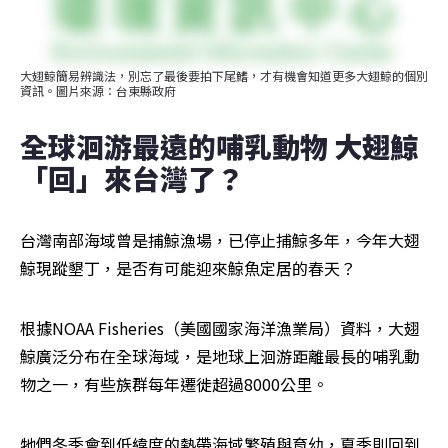
大翅鯨簡易辨識法，別忘了最後要拍下尾鰭，才有機會知道更多大翅鯨的個別
資訊。圖片來源：台東縣政府
全球洄游最遠的哺乳動物 大翅鯨
「回」來台灣了？
台灣南部海域曾是捕鯨漁場，已停止捕鯨多年，今年大翅
鯨現蹤墾丁，是否有可能迎來鯨魚定居的春天？
根據NOAA Fisheries（美國國家海洋漁業局）資料，大翅
鯨廣泛分布在全球海域，是地球上洄游距離最長的哺乳動
物之一，有些族群每年遷徙超過8000公里。
牠們冬季會到低緯度的熱帶海域繁殖與育幼，夏季則回到