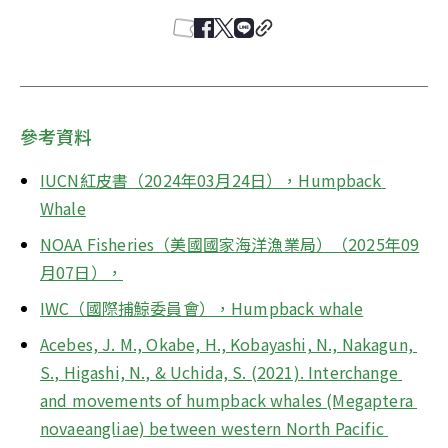
參考資料
IUCN紅皮書（2024年03月24日），Humpback 
Whale
NOAA Fisheries（美國國家海洋漁業局）（2025年09
月07日），
IWC（國際捕鯨委員會），Humpback whale
Acebes, J. M., Okabe, H., Kobayashi, N., Nakagun, 
S., Higashi, N., & Uchida, S. (2021). Interchange 
and movements of humpback whales (Megaptera 
novaeangliae) between western North Pacific 