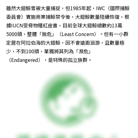
雖然大翅鯨曾被大量捕捉，但1985年起，IWC（國際捕鯨
委員會）實施商業捕鯨禁令後，大翅鯨數量陸續恢復，根
據IUCN受脅物種紅皮書，目前全球大翅鯨總數約13萬
5000頭，整體「無危」（Least Concern）。但有一小群
定居在阿拉伯海的大翅鯨，因不會遠距洄游，且數量極
少，不到100頭，單獨將其列為「瀕危」
（Endangered），是特殊的孤立族群。