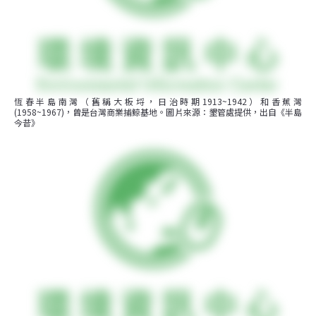
恆春半島南灣（舊稱大板埒，日治時期1913~1942）和香蕉灣
(1958~1967)，曾是台灣商業捕鯨基地。圖片來源：墾管處提供，出自《半島
今昔》