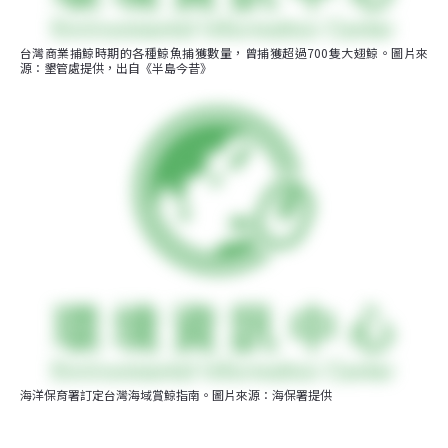
台灣商業捕鯨時期的各種鯨魚捕獲數量，曾捕獲超過700隻大翅鯨。圖片來
源：墾管處提供，出自《半島今昔》
海洋保育署訂定台灣海域賞鯨指南。圖片來源：海保署提供