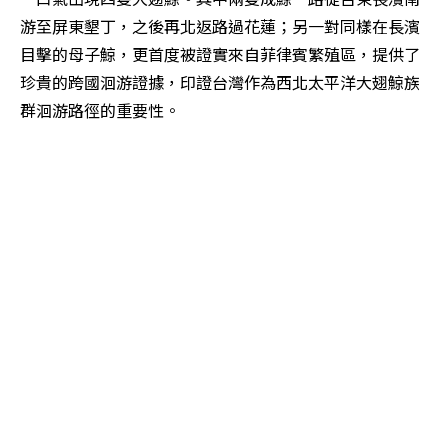
游至屏東墾丁，之後再北返路過花蓮；另一對同樣在長濱
目擊的母子鯨，更首度被證實來自菲律賓繁殖區，提供了
珍貴的跨國洄游證據，印證台灣作為西北太平洋大翅鯨族
群洄游路徑的重要性。