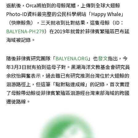
返航後，Orca將拍到的母鯨尾鰭，上傳到全球大翅鯨
Photo-ID資料最完整的公民科學網站「Happy Whale」
（快樂鯨魚），三天就收到比對結果，這隻母鯨（ID：
BALYENA-PH279
）在2019年就曾於菲律賓繁殖區巴布延
海域被記錄。
隨後菲律賓研究團隊「
BALYENA.ORG
」也
發文
指出，今
年3月3日就有拍到這母子對。黑潮海洋文教基金會研究員
余欣怡興奮表示，過去雖已有研究推測台灣位於大翅鯨的
洄游路徑上，但這筆「點對點連成線」的記錄，首次實證
了母鯨帶幼鯨從菲律賓繁殖區洄游經台灣東部海域的跨國
遷徙路線。