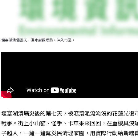
堰塞湖潰壩當天，洪水越過堤防，沖入市區。
堰塞湖潰壩災後的第七天，被滾滾泥流淹沒的花蓮光復
戰爭。街上小山貓、怪手、卡車來來回回，在重機具沒
子超人，一鏟一鏟幫災民清理家園，用實際行動給驚魂