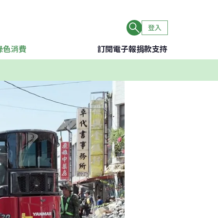
登入
綠色消費
訂閱電子報
捐款支持