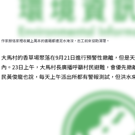
作家赫恪家裡收藏上萬本的書籍都遭泥水淹沒，志工前來協助清理。
大馬村的香草場聚落在9月21日進行預警性撤離，但是
內。23日上午，大馬村長廣播呼籲村民避難，會優先撤
民黃俊龍也說，每天上午派出所都有警報測試，但洪水