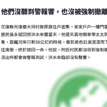
他們沒聽到警報響，也沒被強制撤
花復縣光復鄉大同村敦厚路住戶密集，家家戶戶一樓門
居民吳永斌回想洪水來襲當天，他還天真地開車帶太太
象，距離河岸只剩50公尺的時候，看到黑色巨浪滾滾而
往南衝，終於撿回一命。他說，附近村民都沒收到強制
派出所都會做警報測試，洪水來臨卻沒有聲響。