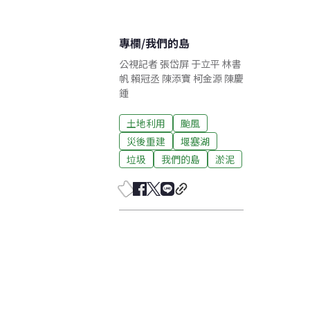
專欄
/
我們的島
公視記者 張岱屏 于立平 林書
帆 賴冠丞 陳添寶 柯金源 陳慶
鍾
土地利用
颱風
災後重建
堰塞湖
垃圾
我們的島
淤泥