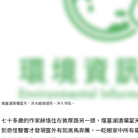
堰塞湖潰壩當天，洪水越過堤防，沖入市區。
七十多歲的作家赫恪住在敦厚路另一頭，堰塞湖潰壩當
到奇怪聲響才發現窗外有如黑馬奔騰，一眨眼家中所有