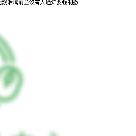
他說潰壩前並沒有人通知要強制撤
。