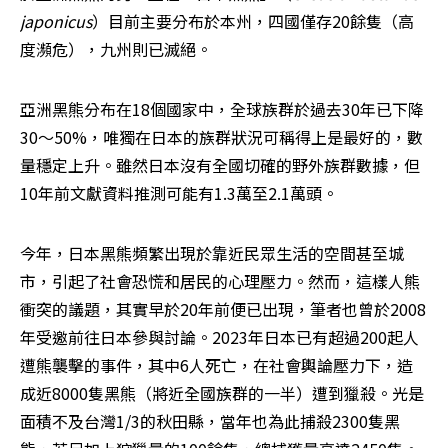
japonicus
）目前主要分布於本州，四國僅存20餘隻（高
度瀕危），九州則已滅絕。
亞洲黑熊分布在18個國家中，全球族群於過去30年已下降
30～50%，唯獨在日本的族群狀況可稱得上是最好的，數
量穩定上升。雖然日本沒有全國切確的野外族群數據，但
10年前文獻資料推測可能有1.3萬至2.1萬頭。
今年，日本黑熊頻繁出現於靠近民眾生活的空間甚至城
市，引起了社會恐慌和居民的心理壓力。然而，這樣人熊
衝突的議題，其實早於20年前便已出現，筆者也曾於2008
年受邀前往日本參與討論。2023年日本已有超過200起人
遭熊襲擊的事件，其中6人死亡，在社會輿論壓力下，造
成近8000隻黑熊（將近全國族群的一半）遭到獵殺。光是
面積不及台灣1/3的秋田縣，當年也為此捕殺2300隻黑