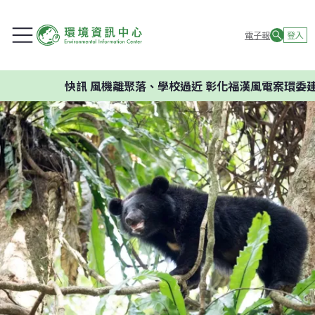
電子報
登入
快訊
風機離聚落、學校過近 彰化福漢風電案環委建議不應開