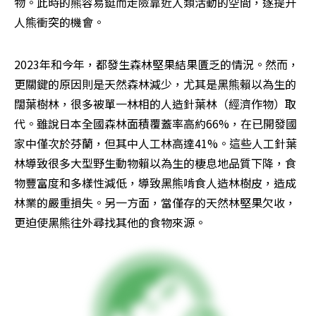
物。此時的熊容易鋌而走險靠近人類活動的空間，遂提升
人熊衝突的機會。
2023年和今年，都發生森林堅果結果匱乏的情況。然而，
更關鍵的原因則是天然森林減少，尤其是黑熊賴以為生的
闊葉樹林，很多被單一林相的人造針葉林（經濟作物）取
代。雖說日本全國森林面積覆蓋率高約66%，在已開發國
家中僅次於芬蘭，但其中人工林高達41%。這些人工針葉
林導致很多大型野生動物賴以為生的棲息地品質下降，食
物豐富度和多樣性減低，導致黑熊啃食人造林樹皮，造成
林業的嚴重損失。另一方面，當僅存的天然林堅果欠收，
更迫使黑熊往外尋找其他的食物來源。