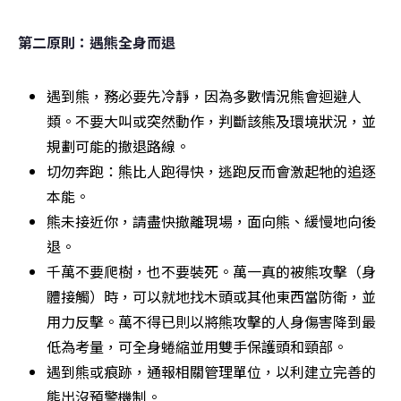
第二原則：遇熊全身而退
遇到熊，務必要先冷靜，因為多數情況熊會迴避人
類。不要大叫或突然動作，判斷該熊及環境狀況，並
規劃可能的撤退路線。
切勿奔跑：熊比人跑得快，逃跑反而會激起牠的追逐
本能。
熊未接近你，請盡快撤離現場，面向熊、緩慢地向後
退。
千萬不要爬樹，也不要裝死。萬一真的被熊攻擊（身
體接觸）時，可以就地找木頭或其他東西當防衛，並
用力反擊。萬不得已則以將熊攻擊的人身傷害降到最
低為考量，可全身蜷縮並用雙手保護頭和頸部。
遇到熊或痕跡，通報相關管理單位，以利建立完善的
熊出沒預警機制。