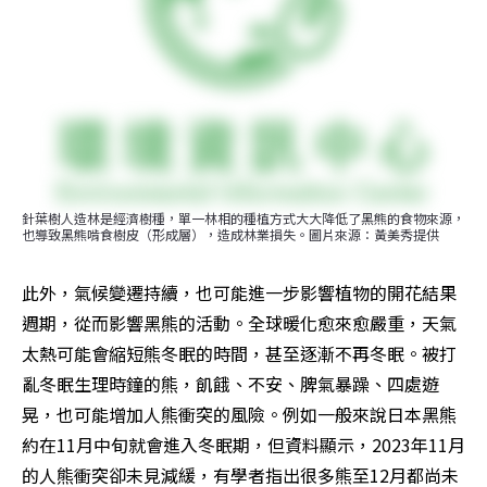
針葉樹人造林是經濟樹種，單一林相的種植方式大大降低了黑熊的食物來源，
也導致黑熊啃食樹皮（形成層），造成林業損失。圖片來源：黃美秀提供
此外，氣候變遷持續，也可能進一步影響植物的開花結果
週期，從而影響黑熊的活動。全球暖化愈來愈嚴重，天氣
太熱可能會縮短熊冬眠的時間，甚至逐漸不再冬眠。被打
亂冬眠生理時鐘的熊，飢餓、不安、脾氣暴躁、四處遊
晃，也可能增加人熊衝突的風險。例如一般來說日本黑熊
約在11月中旬就會進入冬眠期，但資料顯示，2023年11月
的人熊衝突卻未見減緩，有學者指出很多熊至12月都尚未