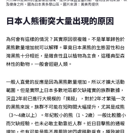
及棲身之所。圖為日本奧多摩山區。圖片來源：黃美秀提供
日本人熊衝突大量出現的原因
為何會有這樣的情況？其實原因很複雜，不是單單歸咎於
黑熊數量增加就可以解釋。畢竟日本黑熊的生態習性和台
灣黑熊十分相近，是雜食性且以植物為主食，這種典型森
林性的動物，一般會迴避人類。
一般人直覺的反應是因為黑熊數量增加，所以才擴大活動
範圍。但是實際上日本多數地區都欠缺確實的族群數據，
況且2年前已進行大規模的「撲殺」，對於2年才繁殖一次
的黑熊來說，族群不可能在短時間大幅提升，尤其是成熊
（3～4歲以上）。年紀較小的熊（1、2歲）一般比較膽小
而欠缺經驗，也未必敢主動靠近人群。近日目擊熊的通報
增加，也有可能是熊不畏風險地四處移動覓食，導致被目