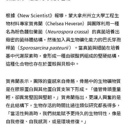
根據《New Scientist》報導，蒙大拿州州立大學工程生
物材料專家賀弗蘭（Chelsea Heveran）與團隊利用一種
名為粉色麵包黴菌（
Neurospora crassa
）的真菌培養出
緻密的菌絲體結構，然後加入具生物礦化能力的巴氏芽孢
桿菌（
Sporosarcina pasteurii 
）。當真菌與細菌在培養
基中代謝尿素時，會形成一種由碳酸鈣組成的堅硬結構，
這種化合物也存在於蛋殼與貝殼中。
賀弗蘭表示，團隊的靈感來自骨骼，骨骼中的生物礦物質
是在膠原蛋白與其他蛋白質支架下形成。「儘管骨頭重量
輕，卻異常堅固與堅韌，」賀弗蘭指出，更讓人興奮的是
在此結構下，生物存活的時間比過往類似研究都長得多，
「當活性夠高時，我們就能賦予更持久的生物特性，像是
自我修復、自我感測，或是環境修復。」