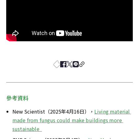
參考資料
New Scientist（2025年4月16日），
Living material 
made from fungus could make buildings more 
sustainable  