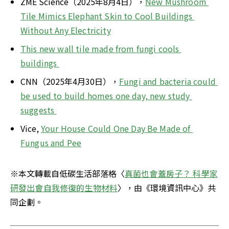
ZME Science（2025年8月4日），
New Mushroom 
Tile Mimics Elephant Skin to Cool Buildings 
Without Any Electricity
This new wall tile made from fungi cools 
buildings 
CNN（2025年4月30日），
Fungi and bacteria could 
be used to build homes one day, new study 
suggests 
Vice, 
Your House Could One Day Be Made of 
Fungus and Pee
※本文轉載自低碳生活部落格〈
真菌也會蓋房子？ 科學家
研發出會自我修復的生物材料
〉，由《環境資訊中心》共
同企劃。