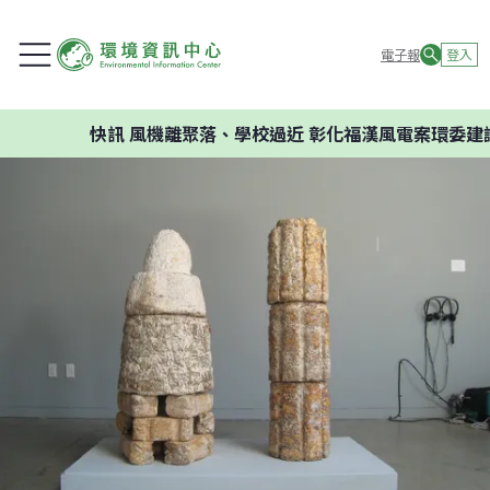
電子報
登入
快訊
風機離聚落、學校過近 彰化福漢風電案環委建議不