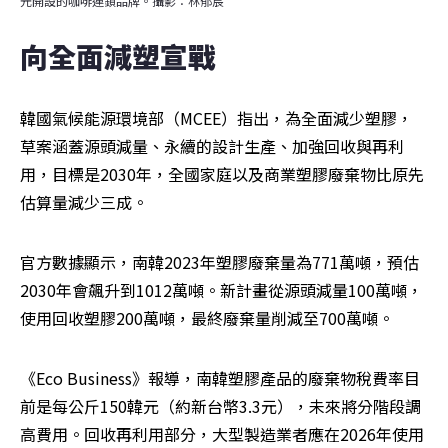
元開設的咖啡連鎖品牌。攝影：林郁宸
向全面減塑宣戰
韓國氣候能源環境部（MCEE）指出，為全面減少塑膠，
草案涵蓋源頭減量、永續的設計生產、加強回收與再利
用，目標是2030年，全國家庭以及商業塑膠廢棄物比原先
估算量減少三成。
官方數據顯示，南韓2023年塑膠廢棄量為771萬噸，預估
2030年會飆升到1012萬噸。新計畫從源頭減量100萬噸，
使用回收塑膠200萬噸，最終廢棄量削減至700萬噸。
《Eco Business》報導，南韓塑膠產品的廢棄物稅費率目
前是每公斤150韓元（約新台幣3.3元），未來將分階段調
高費用。回收再利用部分，大型製造業者應在2026年使用