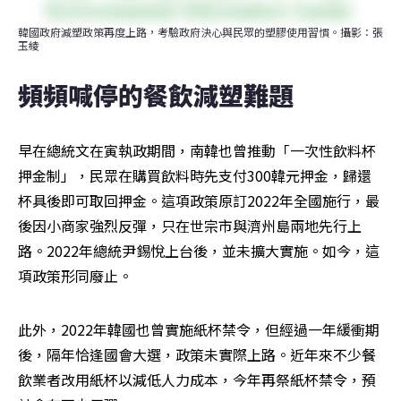
韓國政府減塑政策再度上路，考驗政府決心與民眾的塑膠使用習慣。攝影：張
玉綾
頻頻喊停的餐飲減塑難題
早在總統文在寅執政期間，南韓也曾推動「一次性飲料杯
押金制」，民眾在購買飲料時先支付300韓元押金，歸還
杯具後即可取回押金。這項政策原訂2022年全國施行，最
後因小商家強烈反彈，只在世宗市與濟州島兩地先行上
路。2022年總統尹錫悅上台後，並未擴大實施。如今，這
項政策形同廢止。
此外，2022年韓國也曾實施紙杯禁令，但經過一年緩衝期
後，隔年恰逢國會大選，政策未實際上路。近年來不少餐
飲業者改用紙杯以減低人力成本，今年再祭紙杯禁令，預