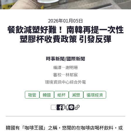
2026年01月05日
餐飲減塑好難！ 南韓再提一次性
塑膠杯收費政策 引發反彈
時事新聞
/
國際新聞
編譯
—
謝明珊
審校
—
林郁宸
環境資訊中心綜合外電
吸管
韓國
紙杯
減塑
循環經濟
韓國有「咖啡王國」之稱，悠閒的在咖啡店喝杯飲料，或