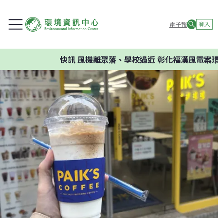
電子報
登入
快訊
風機離聚落、學校過近 彰化福漢風電案環委建