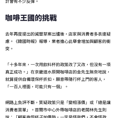
計會有不少反彈。 
咖啡王國的挑戰
去年再度提出的減塑草案出爐後，店家與消費者多表達疑
慮。《韓國時報》報導，業者擔心此舉會增加與顧客的衝
突。
「十多年來，一次用飲料杯的政策改了又改，但沒有一項
真正成功。」在京畿道水原開咖啡店的金先生無奈地說，
就算提供自備環保杯折扣，願意帶隨行杯上門的客人，
「一百人裡面，可能只有一個」。
網路上負評不斷，質疑政策只是「變相漲價」或「總是讓
消費者買單」。首爾市中心外帶咖啡店的老闆林先生則
說：「顧客抱怨杯子加價時，一定是怪我們，不會怪政