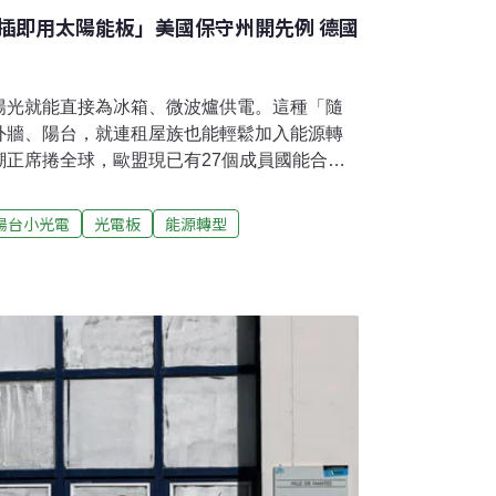
插即用太陽能板」美國保守州開先例 德國
陽光就能直接為冰箱、微波爐供電。這種「隨
外牆、陽台，就連租屋族也能輕鬆加入能源轉
潮正席捲全球，歐盟現已有27個成員國能合法
各州則陸續提出30多項相關法案，然而，美國
開遊說，至少五個州的立法進度因此延宕。德
陽台小光電
光電板
能源轉型
能遍地開花德國作為隨插即用太陽能的領頭羊，
統。這類裝置能在德國普及，政府支持功不可
研究所，民眾若安裝功率低於800瓦的系統，
l Network Agency）線上登記即可安裝，不
居家用電或將多餘電力回饋電網，都能輕鬆執
這類系統的增值稅，並保障強化租屋者的安裝
使用。對民眾來說，這類裝置成本不高，小