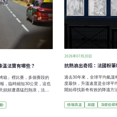
2026年07月20日
抗熱浪出奇招：法國粉筆
賽降溫法寶有哪些？
過去30年來，全球平均氣溫每
烤箱」裡比賽，多個賽段的
度最快，升溫速度是全球平
警報，臨時縮短30公里，這也
開始尋找新奇有效的降溫方法
天頻頻遭遇猛烈熱浪，法國
法國民眾開始用白色粉筆粉
段。各車隊紛紛搬出冰背
研究人員發現把希臘優格抹
C熱浪衝擊環法環法是三大自
極端高溫
英國
深度低碳
動
或吸引昆蟲。把窗戶塗白 法
個月，賽段分為四大類：平
國多處氣溫突破40°C，一
21個賽段。據《路透社》報