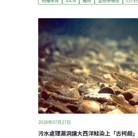
物種保育
IUCN
寵物
生物多樣性
CITE
生動物，因此展開偵查。警方發言人特威格（Wes
體，該名男子涉嫌非法持有野生動物，違反《自
Nature and Environmental Ordinan
不確定這些蠍子的商業價值。目前，這些蠍子
虐待動物協會（Cape of Good Hope S
聲明，會確保蠍子獲得妥善照護，並盡可能將
買
2026年07月27日
污水處理漏洞讓大西洋鮭染上「古柯鹼」