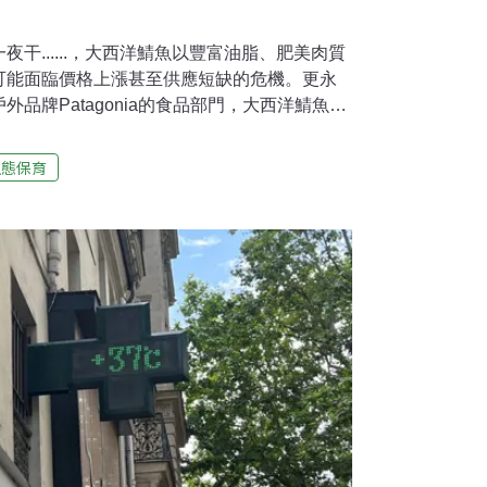
干......，大西洋鯖魚以豐富油脂、肥美肉質
可能面臨價格上漲甚至供應短缺的危機。更永
品牌Patagonia的食品部門，大西洋鯖魚罐
售冠軍。但近幾年東北大西洋鯖魚漁場面臨過
該公司不得不於2025年停產該罐頭。為了尋
生態保育
客戶，歷經近一年尋覓，Patagonia
年3月初宣布推出新產品「煙燻竹莢魚」。產品採
證漁業、以更不傷害海洋的圍網捕撈（purse
，嘗起來幾乎完全相同，」Patagonia
（Paul Lightfoot）說。「這是種美麗、濃郁、肉
養成分也非常高。」其所使用的太平洋竹莢魚