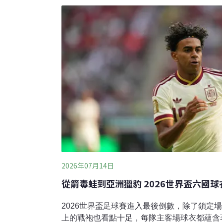
導，7月12日法國中部發布紅色高溫警報，預計
此環法自行車賽第九站丘陵賽段，從馬勒莫爾（M
（Ussel）的賽程，臨時由185.5公里縮短為1
以降低選手在烈日下長時間騎乘的風險。法國
行政首長將獲得授權，只要發布紅色高溫警報
2026年07月14日
從箭毒蛙到亞洲獵豹 2026世界盃六國
2026世界盃足球賽進入最後倒數，除了鎖定
上的戰袍也看點十足，每隊主客場球衣都蘊含