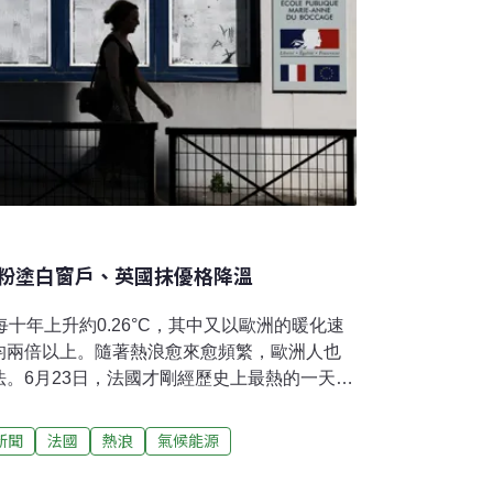
粉塗白窗戶、英國抹優格降溫
十年上升約0.26°C，其中又以歐洲的暖化速
均兩倍以上。隨著熱浪愈來愈頻繁，歐洲人也
。6月23日，法國才剛經歷史上最熱的一天。
窗戶降溫，甚至引發搶購潮。近年，更有英國
上玻璃能有效降溫，並拍胸脯保證不會有異味
新聞
法國
熱浪
氣候能源
國瘋搶碎粉筆據《BBC》報導，今年夏天，法
種原本用來清潔櫥窗與製作塗料的白堊粉，又稱