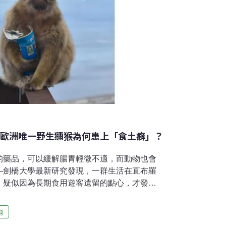
 歐洲唯一野生獼猴為何患上「食土癖」？
的藥品，可以緩解腸胃輕微不適，而動物也會
—劍橋大學最新研究發現，一群生活在直布羅
，疑似因為長期食用遊客遺留的點心，才發展
狀。旅遊旺季就「吃土」 緩解高糖高脂刺激直
的英國海外領土，與北非最短距離僅約14公
育
猴——巴巴里獼猴（Barbary