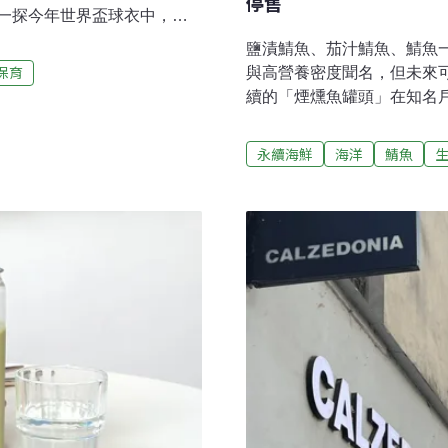
停售
一探今年世界盃球衣中，藏
奪得世界盃冠軍的巴西，今年
鹽漬鯖魚、茄汁鯖魚、鯖魚一夜
衫，今年巴西客場球衣以沉穩
保育
與高營養密度聞名，但未來
亞馬遜雨林中毒性極高的
續的「煙燻魚罐頭」在知名戶外
，這是對掠食者的一種警
頭曾是天然食品零售通路銷
者癱瘓甚至死亡。鈷藍箭毒
度捕撈，不再屬於永續海鮮，
永續海鮮
海洋
鯖魚
雨林，因寵物市場濫捕、棲
找口感相似的替代魚種又不流失
危機。2. 伊朗：亞洲獵豹
Provisions於2026
是那隻低垂胸前右下角的
MSC（海洋管理委員會）認
衣袖口與肩膀也點綴滿滿的獵豹斑
seine）。「我們很高興地說
Provisions總經理萊特富特
感豐富、口感極佳的魚，營
（Chil