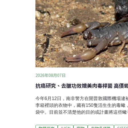
2026年08月07日
抗癌研究、去皺功效媲美肉毒桿菌 高價
今年6月12日，南非警方在開普敦國際機場逮
李箱裡頭的衣物中，藏有150隻活生生的毒蠍
袋中。目前並不清楚他的目的或計畫將這些蠍
動由警方特別單位「庫爾斯河家畜竊盜與瀕危
育機構CapeNature合作執行。他們事前接