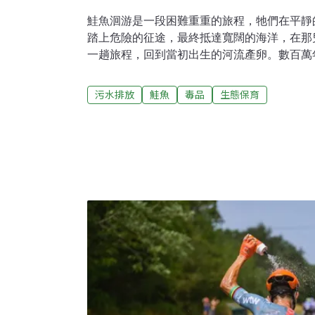
鮭魚洄游是一段困難重重的旅程，牠們在平靜
踏上危險的征途，最終抵達寬闊的海洋，在那
一趟旅程，回到當初出生的河流產卵。數百萬
開這漫長的旅程，然而，現代鮭魚卻面臨著遠
物與毒品改變了牠們遷徙的行為。發表在《當代生
污水排放
鮭魚
毒品
生態保育
Biology）上的最新研究指出，古柯鹼污染
行為與洄游模式。攝入古柯鹼污染的鮭魚，比
活躍，不但游得更快，而且更遠。毒品流入水
行為任何不自然的變化都令人擔憂，」報告的
學環境科學家米開朗傑利（Marcus Michela
是毒品，各種藥物在水域中的濃度都愈來愈高
身體會將其分解為代謝物（苯甲醯芽子鹼）並