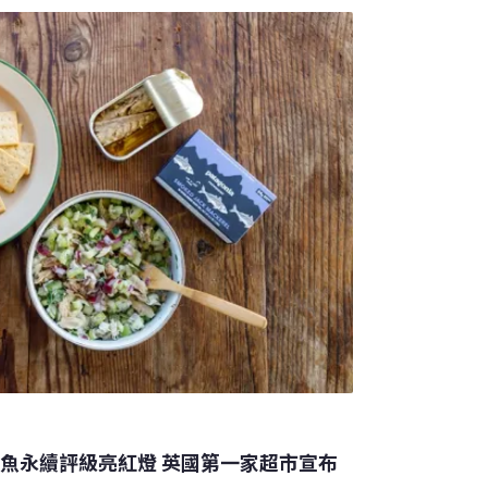
 Meudon）突然爆紅，甚至賣到缺貨。根據知名國
Guide》，以前的工匠和家庭會用白堊粉來打磨玻
為油漆和批土的基底。此外，白堊粉也會被塗
。白堊粉主要成分是碳酸鈣（CaCO₃），也
射能力佳，還可以抵抗
鯖魚永續評級亮紅燈 英國第一家超市宣布