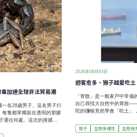
2026年08月03日
遊客愈多、猴子越愛吃土
蠍毒加速全球非法貿易潮
「胃散」是一般家戶中常備
自己尋找大自然中的胃散—
補一名28歲男子。這名男子行
陀的獼猴竟然學會「吃土」
，每隻都單獨裝在透明的塑膠
出「食土癖」來緩解腸胃症
子運往何處。這次的搜捕行
布羅陀是緊鄰西班牙最南端
物種小組」主導，與政府保
猴子
生物多樣性
生態保
里，上面住著歐洲唯一的野生獼
獲線報，稱一名男子非法持有野