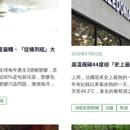
年度最糟、「從桶到瓶」大
2026年07月01日
高溫飆破44度迎「史上
全球每年產生3億噸塑膠，其
近60%是包裝垃圾，塑膠包
上周，法國迎來史上最熱的一
塑膠污染問題，澳洲海洋保
年有紀錄以來最炎熱的一天。
世界自然基金會澳洲分會
升至44.3°C，著名的葡萄酒之
裝大獎（Unpackit
約半數地區發布熱浪紅色警
圾
裝與毫無必要的最爛包裝。在評
出，這波自6月20日開始的
深度低碳新聞
法國
熱浪
所謂的最爛包裝，可以是容
共健康局28日表示，自24
小型或低風險產品、明明可
達1000人。熱浪衝擊日常
保聲明，或是混合使用無法
巴黎市24小時開放市區多