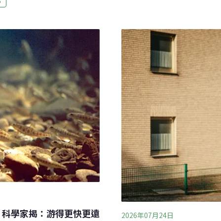
S
macaques）。劍橋大
ley Twigg）告訴當地媒
用泥土」，也就是所謂「食土癖
然與環境條例》（the
接觸最多的獼猴，吃土行為
ce Act）而被捕。全案正在調查中，尚
推測可能與人類提供的食物
由當地動保組織好望角防止
性，因而導致腸胃不舒服，
PCA）照護。他們在社群媒體發布
物質可以舒緩這些不適。」
牠們送回原棲地。野生動物
的樂穆瓦（Syl
 科學家揭：游得更快更遠
2026年07月24日