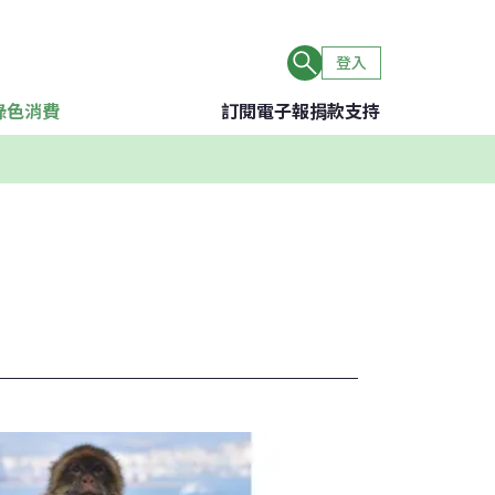
登入
綠色消費
訂閱電子報
捐款支持