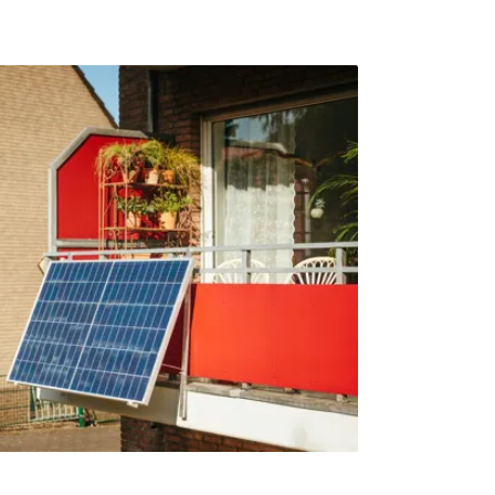
學團隊指出，當地的獼猴近期首次被目擊到「刻意食
」（geophagy）。團隊也觀察到，與遊客
也最頻繁，甚至在旅遊旺季時吃得最多，因此
有關聯。「我們推測是人類食物不符合牠們食
甚至可能破壞腸道的微生物菌相，而土壤中的
劍橋大學靈長類行為生態學家、研究作者之一