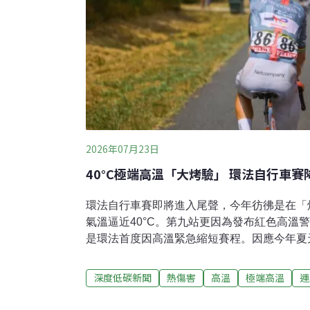
2026年07月23日
40°C極端高溫「大烤驗」 環法自行車
環法自行車賽即將進入尾聲，今年彷彿是在「
氣溫逼近40°C。第九站更因為發布紅色高溫
是環法首度因高溫緊急縮短賽程。因應今年夏
政府也首度授權地方首長，必要時可以取消賽
心、冰襪、冰浴等各種「降溫黑科技」。41°
深度低碳新聞
熱傷害
高溫
極端高溫
運
行車環賽之一，每年夏天舉辦，比賽期間約一
地、丘陵、高山及個人與團體計時賽，合計共