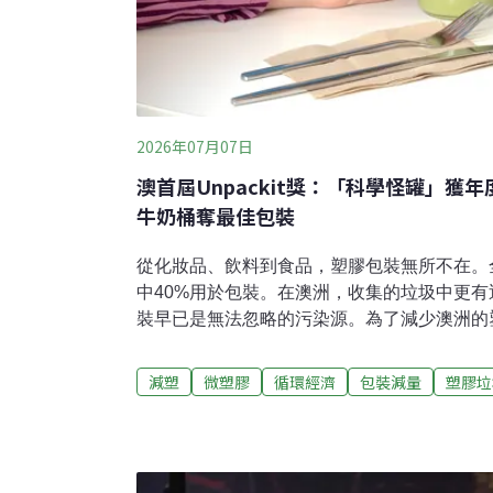
2026年07月07日
澳首屆Unpackit獎：「科學怪罐」獲
牛奶桶奪最佳包裝
從化妝品、飲料到食品，塑膠包裝無所不在。
中40%用於包裝。在澳洲，收集的垃圾中更有
裝早已是無法忽略的污染源。為了減少澳洲的
護協會（AMCS）、無塑基金會（PFF）和
（WWF-Australia）聯合發起了全國第一屆爛包
減塑
微塑膠
循環經濟
包裝減量
塑膠垃
Awards），評選出兼顧永續創新的最佳包
審團評分前，已收到社會大眾數百件的提名。
易成為垃圾或造成海洋污染的包裝、過度包裝
避免卻仍使用的一次性塑膠、具有誤導性的環