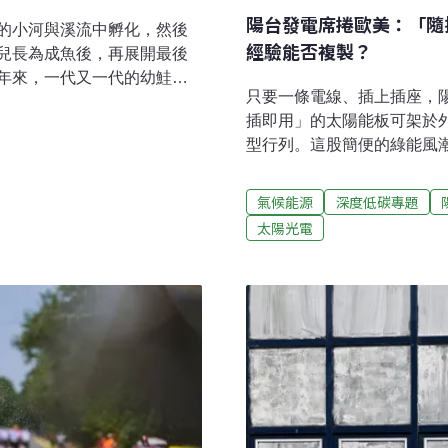
陽台發電席捲歐美：「隨
的小河與溪流中孵化，然後
經驗能否複製？
兒長為成魚後，再展開最後
年來，一代又一代的幼鮭展
只要一條電線、插上插座，
古祖先從未遇到的挑戰：藥
插即用」的太陽能板可架於
物學》（Current
型行列。這股簡便的綠能風
會改變大型湖泊中大西洋幼鮭的
使用隨插即用太陽能。美國
起未受污染的同類表現得更
電力公司近來因安全疑慮展
域 野生魚類首當其衝「動物
氣候能源
深度低碳專題
國政府支持 即插即用太陽
共同作者、澳洲格里菲斯大
太陽光電
全國已裝設超過120萬套系
ngeli）指出，「我們發現不只
沒。根據非營利智庫再生能源
。」當人類攝取古柯鹼後，
只需要在聯邦網路局（Federa
排出，最後進入污水處理
需電網營運商批准，不論是
行。此外，政府也修法取消
權利，即便出租公寓內也可