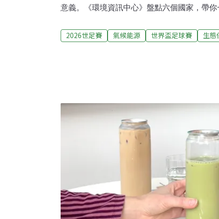
意義。《環境資訊中心》盤點六個國家，帶你
了哪些「生態彩蛋」。1. 巴西：箭毒蛙五度
慘遭挪威淘汰，止步16強。除了經典的小黃
2026世足賽
氣候能源
世界盃足球賽
生態
的深藍底色與黑色紋理交織而成，取材靈感自
「鈷藍箭毒蛙」。鈷藍箭毒蛙有著鮮豔的體色
告。牠們會將天然毒素儲存在皮膚中，使掠食
蛙目前僅存於南美洲蘇利南與巴西北部的少數
地破壞以及全球「蛙壺菌」侵襲，生存面臨重重
伊朗隊今年的主場與客場球衣，最引人注目的
「亞洲獵豹」（Asiatic Cheetah），球
點。亞洲