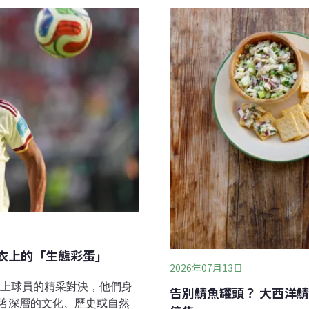
「默東白粉」（Blanc de
午後氣溫會高達41°C ，因
際科技媒體網站《Tom’s 
alemort）至於塞
璃、大理石和銀器，或是作
55.5公里，減少大約30公里，
在溫室上頭，以減少烈日曝曬
內政部一份文件指出，地方
是傳統的粉筆材料，不僅反
，可自行決定是否取
球衣上的「生態彩蛋」
2026年07月13日
場上球員的精采對決，他們身
告別鯖魚罐頭？ 大西洋
著深層的文化、歷史或自然