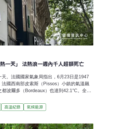
最熱一天」 法熱浪一週內千人超額死亡
天。法國國家氣象局指出，6月23日是1947
法國西南部皮索斯（Pissos）小鎮的氣溫飆
都波爾多（Bordeaux）也達到42.1°C。全國
報，就連夜間氣溫也刷新最高紀錄。科學家指
熱浪，是歐洲有紀錄以來最嚴重的一次。法國公
高溫紀錄
氣候能源
日熱浪爆發以來，法國「超額死亡」人數至少已
空前熱浪連帶衝擊法國日常。熱浪下徹夜難眠，
座公園，供居民避暑。地方官員建議民眾盡可能