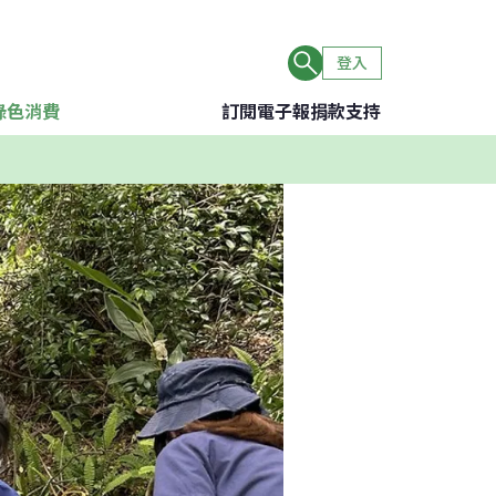
登入
綠色消費
訂閱電子報
捐款支持