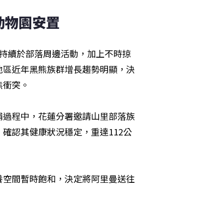
動物園安置
曼持續於部落周邊活動，加上不時掠
地區近年黑熊族群增長趨勢明顯，決
熊衝突。
捕過程中，花蓮分署邀請山里部落族
確認其健康狀況穩定，重達112公
養空間暫時飽和，決定將阿里曼送往