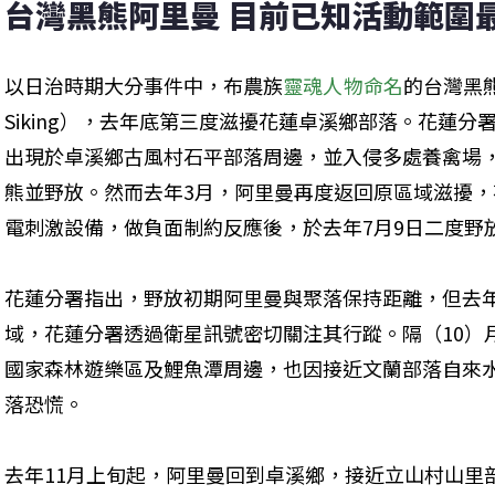
台灣黑熊阿里曼 目前已知活動範圍
以日治時期大分事件中，布農族
靈魂人物命名
的台灣黑熊
Siking），去年底第三度滋擾花蓮卓溪鄉部落。花蓮分署
出現於卓溪鄉古風村石平部落周邊，並入侵多處養禽場，
熊並野放。然而去年3月，阿里曼再度返回原區域滋擾
電刺激設備，做負面制約反應後，於去年7月9日二度野
花蓮分署指出，野放初期阿里曼與聚落保持距離，但去
域，花蓮分署透過衛星訊號密切關注其行蹤。隔（10）
國家森林遊樂區及鯉魚潭周邊，也因接近文蘭部落自來
落恐慌。
去年11月上旬起，阿里曼回到卓溪鄉，接近立山村山里