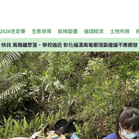
2026世足賽
生態保育
氣候變遷
循環經濟
土地利用
快訊
風機離聚落、學校過近 彰化福漢風電案環委建議不應開發