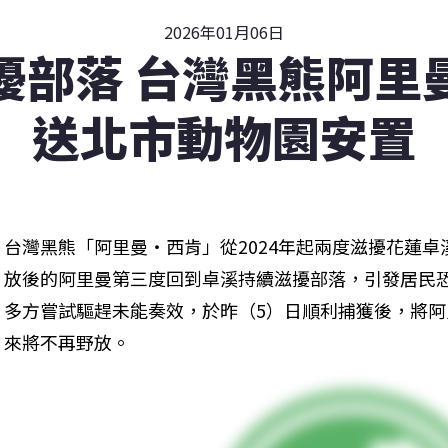
2026年01月06日
擾部落 台灣黑熊阿里
送北市動物園安置
台灣黑熊「阿里曼・西肯」從2024年起兩度滋擾花蓮卓溪
放後的阿里曼第三度回到卓溪持續滋擾部落，引發居民
多方嘗試驅趕未能奏效，於昨（5）日順利捕獲後，將
來將不再野放。