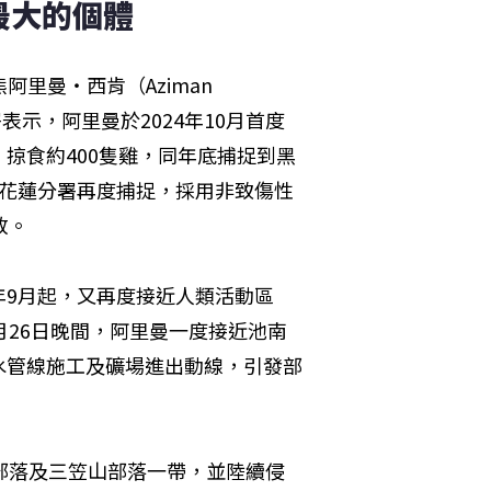
最大的個體
阿里曼・西肯（Aziman 
表示，阿里曼於2024年10月首度
掠食約400隻雞，同年底捕捉到黑
，花蓮分署再度捕捉，採用非致傷性
放。
年9月起，又再度接近人類活動區
月26日晚間，阿里曼一度接近池南
水管線施工及礦場進出動線，引發部
部落及三笠山部落一帶，並陸續侵