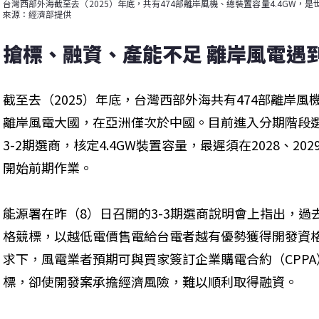
台灣西部外海截至去（2025）年底，共有474部離岸風機、總裝置容量4.4GW，
來源：經濟部提供
搶標、融資、產能不足 離岸風電遇
截至去（2025）年底，台灣西部外海共有474部離岸風
離岸風電大國，在亞洲僅次於中國。目前進入分期階段選商，
3-2期選商，核定4.4GW裝置容量，最遲須在2028、20
開始前期作業。
能源署在昨（8）日召開的3-3期選商說明會上指出，
格競標，以越低電價售電給台電者越有優勢獲得開發資
求下，風電業者預期可與買家簽訂企業購電合約（CPP
標，卻使開發案承擔經濟風險，難以順利取得融資。