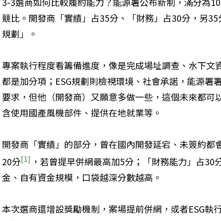
3-3選商如何比較履約能力？能源署公布新制，滿分為10
競比。開發商「實績」占35分、「財務」占30分，另35
規劃」。
專案執行程度看籌備進度，像是完成場址調查、水下文
都是加分項；ESG規劃則檢視環境、社會承諾，能源署
要求，但他（開發商）又願意多做一些，這個未來都可
含使用國產風機部件、提供在地就業等。
開發商「實績」的部分，曾在國內開發延宕、未簽約都
[1]
20分
，若曾提早併網最高加5分；「財務能力」占30
金、自有資金規模，口袋越深分數越高。
本次選商還增設獎勵機制，案場提前併網，或者ESG執