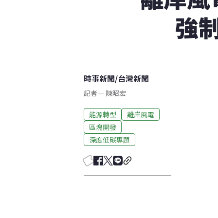
強
時事新聞
/
台灣新聞
記者
—
陳昭宏
能源轉型
離岸風電
區塊開發
深度低碳專題