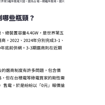
是世界第5離岸風電大國。圖為台電一期離岸風場。圖片
到哪些瓶頸？
機、總裝置容量4.4GW，是世界第五
2022、2024年分別完成3-1、
29年底前併網。3-3期選商則在近期
過去的選商制度有許多問題，包含價
格，但在台積電等綠電買家的剛性需
A）售電，於是紛紛以「0元」報價搶