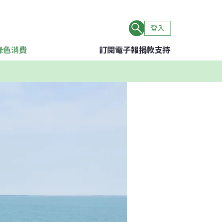
登入
綠色消費
訂閱電子報
捐款支持