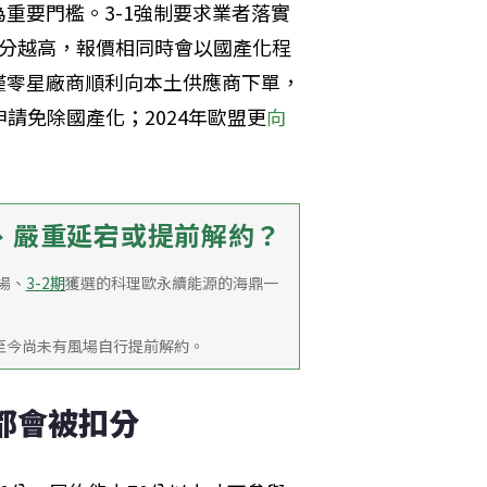
重要門檻。3-1強制要求業者落實
積分越高，報價相同時會以國產化程
僅零星廠商順利向本土供應商下單，
請免除國產化；2024年歐盟更
向
、嚴重延宕或提前解約？
場、
3-2期
獲選的科理歐永續能源的海鼎一
至今尚未有風場自行提前解約。
都會被扣分