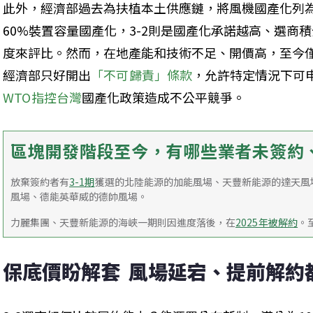
此外，經濟部過去為扶植本土供應鏈，將風機國產化列為
60%裝置容量國產化，3-2則是國產化承諾越高、選商
度來評比。然而，在地產能和技術不足、開價高，至今
經濟部只好開出
「不可歸責」條款
，允許特定情況下可申
WTO指控台灣
國產化政策造成不公平競爭。
區塊開發階段至今，有哪些業者未簽約
放棄簽約者有
3-1期
獲選的北陸能源的加能風場、天豐新能源的達天風
風場、德能英華威的德帥風場。
力麗集團、天豐新能源的海峽一期則因進度落後，在
2025年被解約
。
保底價盼解套  風場延宕、提前解約