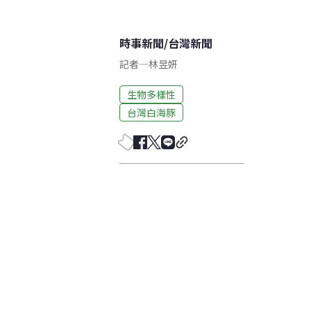
時事新聞
/
台灣新聞
記者
—
林昱妍
生物多樣性
台灣白海豚