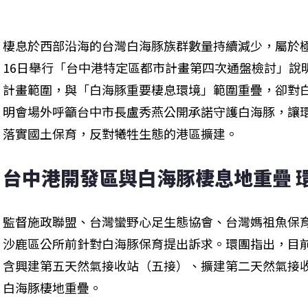
棲息於西部沿海的台灣白海豚族群數量持續減少，屬於極
16日舉行「台中港特定區都市計畫第四次通盤檢討」說
計畫範圍，與「白海豚重要棲息環境」範圍重疊，卻對
明會場外呼籲台中市長盧秀燕公開承諾守護白海豚，讓
落實國土保育，反對犧牲生態的港區擴建。
台中港開發區與白海豚棲息地重疊 
監督施政聯盟、台灣蠻野心足生態協會、台灣媽祖魚保
沙鹿區公所前針對白海豚保育提出訴求。環團指出，目
含興建第五天然氣接收站（五接）、擴建第二天然氣接
白海豚棲地重疊。