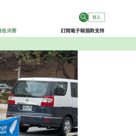
登入
綠色消費
訂閱電子報
捐款支持