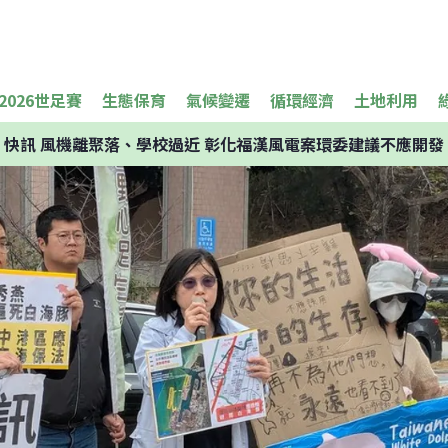
2026世足賽
生態保育
氣候變遷
循環經濟
土地利用
快訊
風機離聚落、學校過近 彰化福漢風電案環委建議不應開發