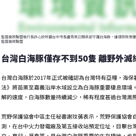
監督施政聯盟執行長許心欣呼籲台中市長盧秀燕公開承諾守護白海豚，讓環保政策優
監督施政聯盟
台灣白海豚僅存不到50隻 離野外滅
台灣白海豚於2017年正式被確認為台灣特有亞種，海保
法》將苗栗至嘉義沿岸水域設立為白海豚重要棲息環境
解的速度，白海豚數量持續減少，稀有程度甚過台灣黑
荒野保護協會中區主任秘書謝玟蒨表示，荒野保護協會自2
測，在台中火力發電廠及第五接收站預定位址，目擊台
交、育兒、覓食等，是台灣白海豚重要的生存棲地，也