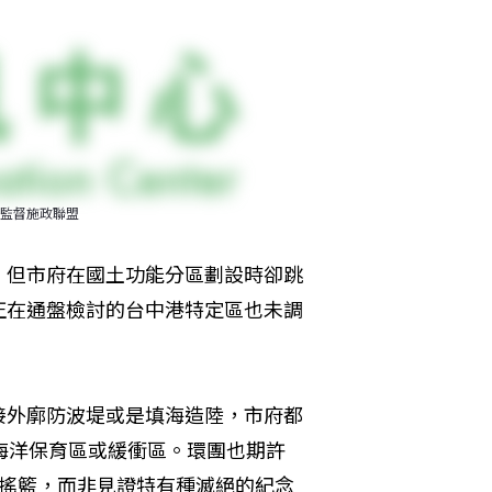
監督施政聯盟
，但市府在國土功能分區劃設時卻跳
正在通盤檢討的台中港特定區也未調
接外廓防波堤或是填海造陸，市府都
海洋保育區或緩衝區。環團也期許
的搖籃，而非見證特有種滅絕的紀念