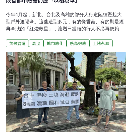
改善都市熱島仍應「以樹為本」
今年4月起，新北、台北及高雄的部分人行道陸續豎起大
型戶外遮陽傘。這些造型多元，有的像香菇、有的則是經
典傘狀的「紅燈救星」，讓烈日當頭的行人不必再依賴電
線杆的陰影躲避日曬。不過專家強調，人工遮蔽是短期應
氣候變遷
高溫
城市綠化
熱島效應
土地永續
變，長期規劃仍應「以樹為本」，增加城市綠蔭。而上週
巴威颱風來襲，這些戶外遮陽傘的防颱能力也受到檢視。
能遮蔽日曬、減少熱輻射就是好傘因應氣候調適，新北、
台北及高雄三個直轄市陸續效法韓國經驗，試辦戶外遮陽
傘，為停等紅燈的民眾提供遮蔭處。新北市今年4月率先
在板橋縣民大道與新站路、新府路口，架設自動化人行道
遮陽傘。當氣溫升高、日照強烈時就會展開；夜間或遇強
風時則會自動收合。台北市採取人流導向策略，優先鎖定
人潮密集的捷運西門站，設置紅色智慧遮陽傘；另在日照
時間長、商務通勤需求高的南京東路與敦化北路口，設置
造型簡潔的屋頂型遮陽傘。