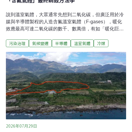
「含氟氣體」最終銷毀方法學
說到溫室氣體，大眾通常先想到二氧化碳，但廣泛用於冷
媒與半導體製程的人造含氟溫室氣體（F-gases），暖化
效應最高可達二氧化碳的數千、數萬倍，有如「暖化巨
獸」。環境部氣候變遷署22日針對「廢棄含氟氣體銷毀」
污染治理
氣候變遷
半導體
溫室氣體
冷媒
自願減量方法學草案進行審查，決議提案單位台灣碳捕存
再利用協會須再釐清減碳外加性認定、防範排擠效應，並
確保氣體是真正被破壞而非僅是被稀釋，再送大會討論。
含氟氣體若無銷毀 仍會逸散至大氣溫室氣體種類多樣，除
了大眾熟知的二氧化碳，還有許多高暖化潛勢（GWP）氣
體，人造含氟溫室氣體便是其中之一，在大氣中穩定且壽
命長，暖化效應是二氧化碳的數千至數萬倍。
2026年07月29日