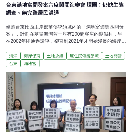
台東滿地富開發案六度闖關海審會 環團：仍缺生態
調查、無完整居民溝通
坐落台東比西里岸部落傳統領域內的「滿地富遊樂區開發
案」，計劃在基翬海灣蓋一座有200間客房的渡假村，早
在2002年即通過環評，卻直到2021年才開始漫長的海岸管
理委員會審議。今（2026）年7月24日，滿地富第六次闖
海洋
海岸保育
土地永續
原住民傳統領域
土地開發
關海岸管理審議會，會議仍無結論，當地部落青年與環團
認為，開發商6年來一審再審，始終缺乏居民溝通與完整
台東
滿地富
的生態調查，無法交出合格的計劃書件，呼籲內政部及國
家公園署依規駁回逾期補件，不予開發許可。開發將影響
一級保育類珊瑚棲地 業者仍無保育對策滿地富遊樂區開發
案（下稱滿地富）選址落在台東縣成功鎮比西里岸部落
（Pisirian）的傳統領域，計畫於基翬海灣開發10.5公頃、
興建200間客房的渡假村。內政部海岸管理審議會7月24日
召開滿地富第六次會議。根據地球公民基金會發布會後新
聞稿，當天完成雙方民眾意見陳述及委員與開發單位答詢
後，便進行閉門審議。當日並無審議結果，主辦機關表