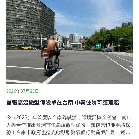
律師黃馨雯表示，將擴大爭取以「聚落建築群」登錄為文
化資產，呼籲新北市文化局應進行更完整的調查。歷時近
7年上訴成功 馬崗聚落登錄文化資產將重新審議位於台灣
本島最東邊的新北市貢寮區馬崗漁村，盛產九孔、海膽、
石花菜等海產。當地聚落的女性在潮間帶從事捕撈工作維
持家計，形成獨特的海女文化。走一趟馬崗漁港，可以看
見就地取材搭建的石頭屋，不只牆面厚，且家屋層疊錯
落，展現臨海聚落的建築智慧。不過，由於早年居民大多
是口頭向地主租地蓋房，後來村內土地多被商棋公
2026年07月22日
首張高溫微型保險單在台南 中暑住院可獲理賠
今（2026）年首度以台南為試辦，環境部與金管會、南山
人壽合作推出台灣首張高溫微型保險，熱傷害也能申請保
險！台南市政府也搶先啟動酷齡氣候行動關懷計畫，運用