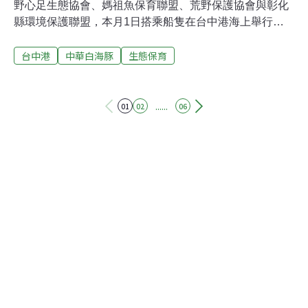
野心足生態協會、媽祖魚保育聯盟、荒野保護協會與彰化
縣環境保護聯盟，本月1日搭乘船隻在台中港海上舉行
「白海豚的家還剩多少？台中港擴建工程海上踏查記者
台中港
中華白海豚
生態保育
會」。台中港2020年被公告為白海豚重要棲息環境範圍，
是重要的覓食與育幼的場所，但目前交通部、經濟部皆在
此規劃填海造陸開發案。《環境資訊中心》整理目前台中
港各開發案的進度與白海豚的生存現況，一次看這片海域
......
01
02
06
面臨的開發與環境矛盾。一、現在台中港有哪些填海造陸
開發案？監督施政聯盟執行長許心欣統計，五接和二接的
北填方區合計634公頃，約是24個大安森林公園。這占台
中港北防波堤以南的港區3200公頃海域面積19.8%、等同
白海豚在台中港的活動範圍少了五分之一。她也呼籲南填
方區立即停工，並依規定進行環評。蠻野心足生態協會研
究員郭佳雯指出，根據《環評法》第15條，同一場所有2
個以上開發行為同時實施者，得合併進行