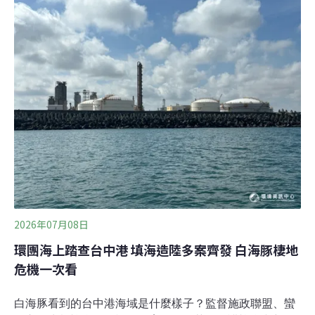
境影響評估審查委員會第52次會議，審查「嘉義海水淡化
廠興建計畫環境影響說明書」與「桃園市觀塘工業區開發
計畫環境影響評估報告書第六次環境影響差異分析報
告」。嘉義海水淡化廠（下簡稱嘉義海淡廠）開發單位為
經濟部水利署南區水資源分署，規劃在嘉義縣布袋鎮的布
袋商港北防波堤內側，回填浚土後興建。廠區用地約6公
頃，產水規模最大每日10萬立方公尺，採用逆滲透法
（RO）進行淡化製水，預估2032年完工開始產水。嘉義
縣副縣長劉培東表示，嘉義無大型水庫可支應供水
2026年07月08日
環團海上踏查台中港 填海造陸多案齊發 白海豚棲地
危機一次看
白海豚看到的台中港海域是什麼樣子？監督施政聯盟、蠻