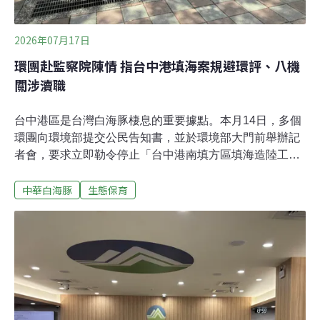
2026年07月17日
環團赴監察院陳情 指台中港填海案規避環評、八機
關涉瀆職
台中港區是台灣白海豚棲息的重要據點。本月14日，多個
環團向環境部提交公民告知書，並於環境部大門前舉辦記
者會，要求立即勒令停止「台中港南填方區填海造陸工
程」。事業單位主張該工程位於「既有防波堤內」，屬免
中華白海豚
生態保育
環評範圍；但環保團體認為，實際施工區域為開放海域，
更是台灣白海豚頻繁出沒的熱點，呼籲環境部介入。昨
（16）日環團更前進監察院陳情，舉發交通部、環境部、
海委會等一共八個機關涉嫌瀆職。環團指控，台中港務分
公司涉嫌違反《環評法》與《野保法》，在未取得目的事
業主管機關許可的情況下，自訂內規大開後門，預計本月
25日起放行營建廢土填海，形同「球員兼裁判」。白海豚
棲地與填海造陸工程重疊 環團籲即刻停工進行環評俗稱