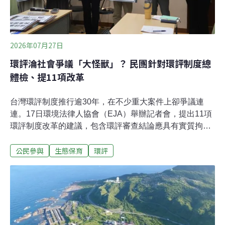
示，最終決議仍須
2026年07月27日
環評淪社會爭議「大怪獸」？ 民團針對環評制度總
體檢、提11項改革
台灣環評制度推行逾30年，在不少重大案件上卻爭議連
連。17日環境法律人協會（EJA）舉辦記者會，提出11項
環評制度改革的建議，包含環評審查結論應具有實質拘束
力、老舊環評退場機制、精簡環評程序等。與會專家認
公民參與
生態保育
環評
為，台灣環評已成為吸收所有社會爭議的「大怪獸」，建
議各部會回歸各自責任，讓環評回歸其風險評估的角色。
11項環評總體建議 二階環評制度整併為一階環境法律人協
會（EJA）歷時一年多完成「環評制度總體檢」專案。邀
集法律、環工、文資與原民等十多個領域，逾80位專家學
者，並透過問卷與多場公民對談，累計近500人次參與，
廣泛凝聚產官學界與公民團體之共識，並於本（7）月17