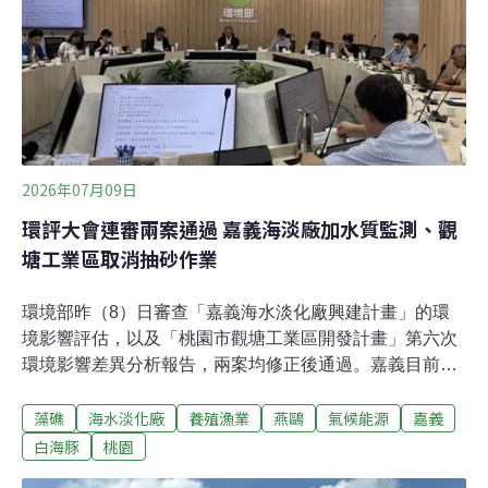
「媽祖魚」的台灣白海豚，是台灣唯一定棲於本土近海的
一級保育類鯨豚，而台中港區正是牠們賴以生存的重要棲
地。荒野保護協會副理事長陳憲政表示，「台灣白海豚消
失不只是單一物種的悲劇，也將衝擊台灣整體近海的生
2026年07月09日
環評大會連審兩案通過 嘉義海淡廠加水質監測、觀
塘工業區取消抽砂作業
環境部昨（8）日審查「嘉義海水淡化廠興建計畫」的環
境影響評估，以及「桃園市觀塘工業區開發計畫」第六次
環境影響差異分析報告，兩案均修正後通過。嘉義目前無
大型水庫，嘉義海淡廠預計於2032年完工。觀塘案則是提
藻礁
海水淡化廠
養殖漁業
燕鷗
氣候能源
嘉義
出取消當地的抽砂作業，以順應海流自然侵蝕，保護當地
藻礁礁體，並擴大小燕鷗繁殖棲地。嘉義海淡廠建立鹵水
白海豚
桃園
資源化 強化環境監測與停工機制環境部昨（8）日召開環