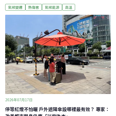
平台監測獨居長者家中溫度，當氣溫達警戒值時，將啟動
氣候變遷
熱傷害
氣候能源
高溫
電話問安與到府訪視，並引導至Cool Map涼適點，降低長
者的熱傷害風險。台灣每年3000人熱傷害 環境部結合高溫
預警結合社福關懷環境部20日與金管會、衛福部社會及家
庭署、台南市政府及南山人壽共同舉辦「高溫關懷不漏接
起跑記者會」，宣布啟動「酷齡行動」（CoolAge
Action）並將會在今年7月起，在台南市試辦一年台灣首個
「高溫微型保險試辦案」，保障對象為15～75歲的中、低
收入戶，以及領取中低收入老人生活津貼者，預計觸及3.2
萬名弱勢族群。
2026年07月17日
停等紅燈不怕曬 戶外遮陽傘設哪裡最有效？ 專家：