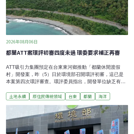
2026年08月06日
都蘭ATT案環評初審四度未過 環委要求補正再審
ATT吸引力集團預定在台東東河鄉推動「都蘭休閒渡假
村」開發案，昨（5）日於環境部召開環評初審，這已是
本案第四次環評審查。環評委員指出，開發單位缺乏有力
的開發必要性、合格的生態監測與污水治理計畫，專案小
土地永續
原住民傳統領域
台東
都蘭
海洋
組最終要求補正再審。地方盼就業、族人憂架空 民團質疑
台東觀光開發案效益環境部昨日召開「台東縣東河鄉都蘭
休閒渡假村開發計畫」第四次初審會議，本案計畫於台東
縣東河鄉設置休閒渡假村，基地面積約6.88公頃，位於東
部海岸國家風景區，緊鄰加母子灣與新橋遺址、奇觀遺址
與五線IV遺址。渡假村包含七棟6層樓的大樓及18棟豪華