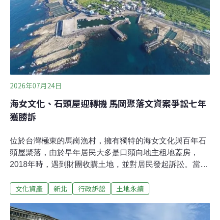
日舉辦記者會，發布11項環評制度改革建議。環境法律人
協會常務理事、環評總體檢計畫主持人張譽尹指出，現行
一階環評僅為篩選程序，到二階才有範疇界定與替代方案
審查等完整程序。 「案件經常在一階、二階程序之間擺
盪。」他建議將現行二階環評制度整
2026年07月24日
海女文化、石頭屋迎轉機 馬岡聚落文資案爭訟七年
獲勝訴
位於台灣極東的馬崗漁村，擁有獨特的海女文化與百年石
頭屋聚落，由於早年居民大多是口頭向地主租地蓋房，
2018年時，遇到財團收購土地，並對居民發起訴訟。當地
居民為保護家園，申請登錄「聚落建築群」以求保存老
文化資產
新北
行政訴訟
土地永續
屋，卻遭新北市政府判定「不予登錄」。歷經近7年的訴
訟，終於在今（2026）年6月的更二審獲勝，全案確定撤
銷原處分，將重新啟動文化資產審議程序。本案訴訟代理