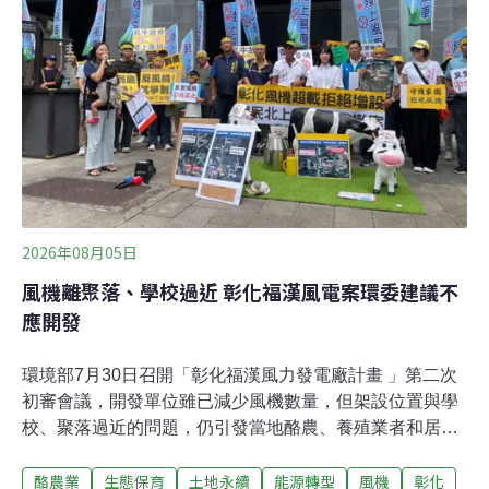
別墅，預計引進約520名遊客。都蘭（’Etolan）部落頭目
徐寬平表示，因為部落也有正面的意見，他希望開發商能
夠多與部落溝通，讓地方經濟得到提升，「部落原本就應
該要進步與發展。」現場也有其他東河鄉居民支持開發
案，認為能增加在地就業機會。且開發商曾表示將提供教
育訓練，讓當地人任職，能促進年輕
2026年08月05日
風機離聚落、學校過近 彰化福漢風電案環委建議不
應開發
環境部7月30日召開「彰化福漢風力發電廠計畫 」第二次
初審會議，開發單位雖已減少風機數量，但架設位置與學
校、聚落過近的問題，仍引發當地酪農、養殖業者和居民
不滿，環評會議當天更包車北上抗議。環委在評估當地環
酪農業
生態保育
土地永續
能源轉型
風機
彰化
境影響、居民意見後，最終決議本案不應開發。這是繼彰