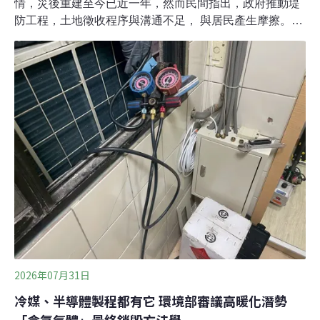
情，災後重建至今已近一年，然而民間指出，政府推動堤
防工程，土地徵收程序與溝通不足， 與居民產生摩擦。環
境權保障基金會、在地團體與學者上週五（7月31日）舉
辦「守護馬太鞍溪流域行動聯盟」記者會，地方代表正式
提出訴求，期盼災後重建能更重視水土治理、部落溝通與
當地生活的真正復原。堤防施工前缺乏實質溝通 地方自救
會代表籲建立對話平台去（2025）年花蓮馬太鞍溪上游因
山體崩塌，泥流沖毀馬太鞍溪橋，重創下游光復鄉等地
區。災後政府規劃興建堤防，並已在6月動工，堤防位置
緊鄰阿陶模 （Atomo）部落與馬太鞍（Fata’an）部落，卻
未與居民就土地徵收達成共識。馬太鞍部落受災地主
Kamih Mayaw表示，許多地主與耕作者皆為長者，不熟悉
網路，卻被要求自行上網查詢，「在完全沒有資訊、沒有
充分溝通的情況下，就要我們簽下這些合約，這樣合理
嗎？」呼籲政府落實資
2026年07月31日
冷媒、半導體製程都有它 環境部審議高暖化潛勢