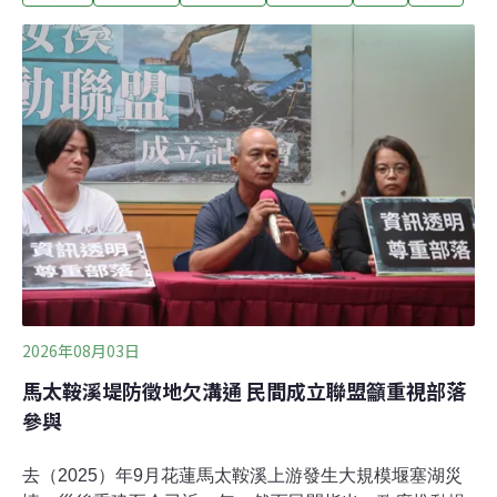
化鋐威陸域風電與彰化大城陸域風電後，第三件決議不應
開發的陸域風機案。彰化陸域風機數量全台之冠 居民總動
員北上抗議不應再建「彰化福漢風力發電廠計畫」的開發
單位是哲威與漢威風力公司，計畫在彰化縣芳苑鄉及福興
鄉架設14座風機，單機容量3000～6000kW、總裝置容量
4萬2000～8萬4000kW。雖然相較2024年本案第一次送
審，業者已將總風機數由23支縮減至14支，但架設位置與
聚落和學校過近問題依然存在。
2026年08月03日
馬太鞍溪堤防徵地欠溝通 民間成立聯盟籲重視部落
參與
去（2025）年9月花蓮馬太鞍溪上游發生大規模堰塞湖災