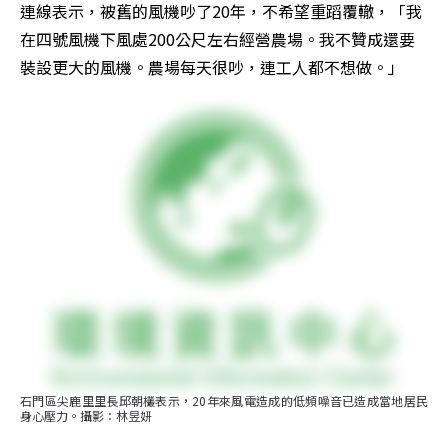
連線表示，被舊的風機吵了20年，不希望重蹈覆轍，「我
在四號風機下風處200公尺左右經營農場。我不贊成還要
裝設更大的風機。農場每天很吵，連工人都不想做。」
石門區尖鹿里里長邱朝欉表示，20年來風電造成的低頻噪音已造成當地居民
身心壓力。攝影：林昱妍