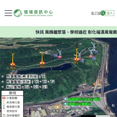
電子報
登入
快訊
風機離聚落、學校過近 彰化福漢風電案環委