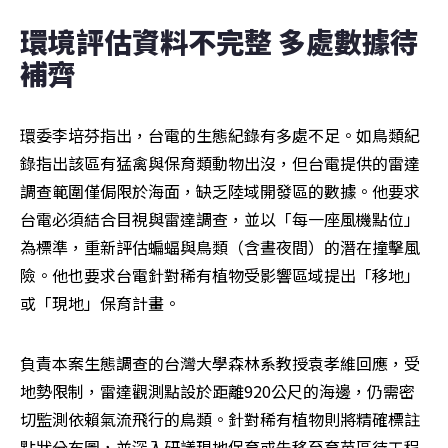
環境評估資料不完整 多處數據待
補齊
環委李培芬指出，台電的生態紀錄有多處不足。如鳥類紀
錄指出該區有猛禽與保育類動物出沒，但台電提供的雷達
調查範圍僅侷限於海面，缺乏陸域開發區的數據。他要求
台電必須結合目視與雷達調查，並以「每一座風機點位」
為標準，重新評估蝙蝠與鳥類（含晝夜間）的潛在撞擊風
險。他也要求台電針對稀有植物受影響區域提出「移地」
或「現地」保育計畫。
負責本案生態調查的台灣大學森林系教授袁孝維回應，受
地勢限制，雷達觀測點設於距離920公尺的海邊，仍需密
切監測依賴氣流飛行的鳥類。針對稀有植物則將精確標註
點狀分布圖，並深入研議現地保育或先移至育苗區待工程