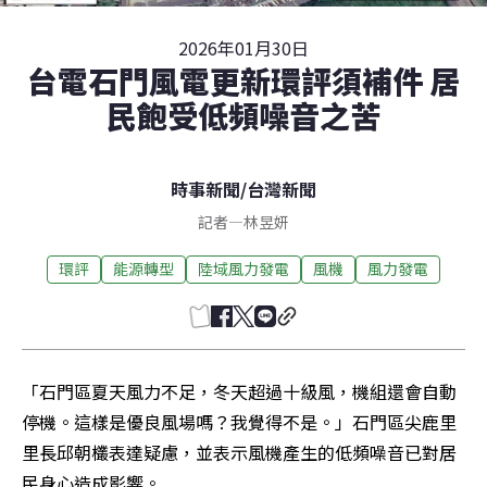
2026年01月30日
台電石門風電更新環評須補件 居
民飽受低頻噪音之苦
時事新聞
/
台灣新聞
記者
—
林昱妍
環評
能源轉型
陸域風力發電
風機
風力發電
「石門區夏天風力不足，冬天超過十級風，機組還會自動
停機。這樣是優良風場嗎？我覺得不是。」石門區尖鹿里
里長邱朝欉表達疑慮，並表示風機產生的低頻噪音已對居
民身心造成影響。