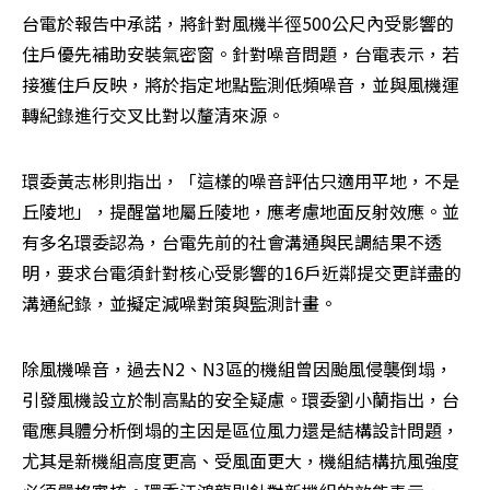
台電於報告中承諾，將針對風機半徑500公尺內受影響的
住戶優先補助安裝氣密窗。針對噪音問題，台電表示，若
接獲住戶反映，將於指定地點監測低頻噪音，並與風機運
轉紀錄進行交叉比對以釐清來源。
環委黃志彬則指出，「這樣的噪音評估只適用平地，不是
丘陵地」，提醒當地屬丘陵地，應考慮地面反射效應。並
有多名環委認為，台電先前的社會溝通與民調結果不透
明，要求台電須針對核心受影響的16戶近鄰提交更詳盡的
溝通紀錄，並擬定減噪對策與監測計畫。
除風機噪音，過去N2、N3區的機組曾因颱風侵襲倒塌，
引發風機設立於制高點的安全疑慮。環委劉小蘭指出，台
電應具體分析倒塌的主因是區位風力還是結構設計問題，
尤其是新機組高度更高、受風面更大，機組結構抗風強度