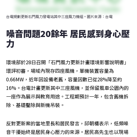
台電規劃更新石門風力發電站其中三座風力機組。圖片來源：台電
噪音問題20餘年 居民感到身心壓
力
環境部於28日召開「石門風力更新計畫環境影響說明書」
環評初審，場域內現存四座風機，單機裝置容量為
0.66MW，近年因設備老舊，容量因數已從28%降至約
16%。台電計畫更新其中三座風機，並保留風車公園內的
一座作為展示與教育用途。工程期預計一年，包含舊機拆
除、基礎鑿除與新機吊裝。
反對更新案的當地里長和居民發言，邱朝欉表示，低頻噪
音干擾始終是居民身心壓力的來源。居民高先生也以現場