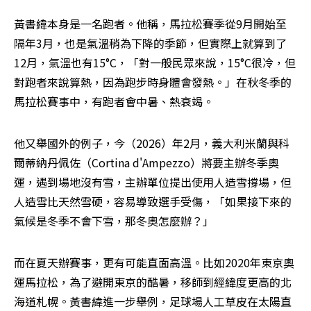
黃書緯本身是一名跑者。他稱，馬拉松賽季從9月開始至
隔年3月，也是氣溫稍為下降的季節，但實際上就算到了
12月，氣溫也有15°C，「對一般民眾來說，15°C很冷，但
對跑者來說算熱，因為跑步時身體會發熱。」在秋冬季的
馬拉松賽事中，有跑者會中暑、熱衰竭。
他又舉國外的例子，今（2026）年2月，義大利米蘭與科
爾蒂納丹佩佐（Cortina d'Ampezzo）將要主辦冬季奧
運，遇到場地沒有雪，主辦單位提出使用人造雪撐場，但
人造雪比天然雪硬，容易導致選手受傷，「如果接下來的
氣候是冬季不會下雪，那冬奧怎麼辦？」
而在夏天辦賽事，更有可能直面高溫。比如2020年東京奧
運馬拉松，為了避開東京的酷暑，移師到經緯度更高的北
海道札幌。黃書緯進一步舉例，足球場人工草皮在太陽直