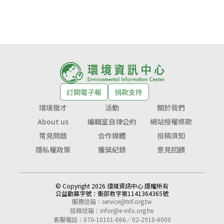
訂閱電子報
捐款支持
環境徵才
活動
關於我們
About us
編輯室自律公約
網站授權條款
常見問題
合作媒體
投稿須知
隱私權政策
獲獎紀錄
意見回饋
© Copyright 2026 環境資訊中心 版權所有
公益勸募字號：
衛部救字第1141364365號
服務信箱：
service@tnf.org.tw
投稿信箱：
infor@e-info.org.tw
客服電話：070-10101-666／02-2910-6000