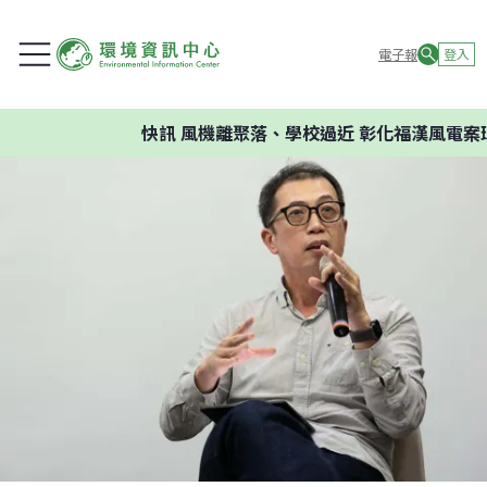
電子報
登入
快訊
風機離聚落、學校過近 彰化福漢風電案環委建