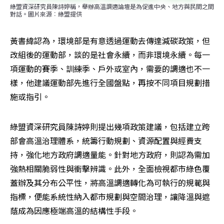
綠盟資深研究員陳詩婷稱，舉辦高溫調適論壇是為促進中央、地方與民間之間
對話。圖片來源︰綠盟提供
黃書緯認為，環境部是有意透過運動去傳達減碳政策，但
改組後的運動部，談的是社會永續，而非環境永續。每一
項運動的賽季、訓練季、戶外或室內，需要的調適也不一
樣，他建議運動部先進行全國盤點，再按不同項目規劃措
施或指引。
綠盟資深研究員陳詩婷則提出幾項政策建議，包括建立跨
部會高溫治理體系，統籌行動規劃、資源配置與經費支
持，強化地方政府調適量能。針對地方政府，則認為需加
強熱相關脆弱性與衝擊辨識。此外，全面檢視都市綠色覆
蓋辦及其分布公平性，將高溫調適轉化為可執行的規範與
指標，便能系統性納入都市規劃與空間治理，讓降溫與遮
蔭成為因應極端高溫的結構性手段。