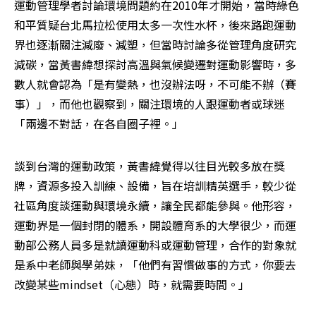
運動管理學者討論環境問題約在2010年才開始，當時綠色
和平質疑台北馬拉松使用太多一次性水杯，後來路跑運動
界也逐漸關注減廢、減塑，但當時討論多從管理角度研究
減碳，當黃書緯想探討高溫與氣候變遷對運動影響時，多
數人就會認為「是有變熱，也沒辦法呀，不可能不辦（賽
事）」，而他也觀察到，關注環境的人跟運動者或球迷
「兩邊不對話，在各自圈子裡。」
談到台灣的運動政策，黃書緯覺得以往目光較多放在獎
牌，資源多投入訓練、設備，旨在培訓精英選手，較少從
社區角度談運動與環境永續，讓全民都能參與。他形容，
運動界是一個封閉的體系，開設體育系的大學很少，而運
動部公務人員多是就讀運動科或運動管理，合作的對象就
是系中老師與學弟妹，「他們有習慣做事的方式，你要去
改變某些mindset（心態）時，就需要時間。」