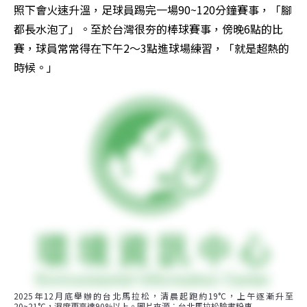
照下會火速升溫，足球員踢完一場90~120分鐘賽事，「腳
都長水泡了」。至於台灣很夯的棒球賽事，傍晚6點的比
賽，球員常常得在下午2～3點進球場練習，「就是超熱的
時候。」
2025年12月底舉辦的台北馬拉松，清晨起跑約19°C，上午逐漸升至
20~21°C，濕度更高達90%以上。圖片來源︰台北馬拉松臉書粉專