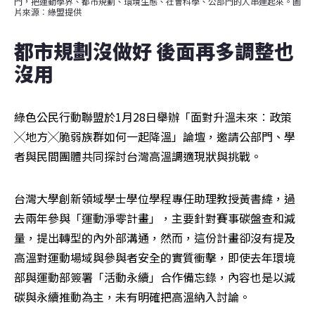
門，把運動學界、都市規劃、環境生態、社會科學、公部門的人串連起來。圖
片來源︰綠盟提供
都市規劃沒做好 後面再多調整也
沒用
綠色公民行動聯盟於1月28日舉辦「面對升溫未來︰政策
╳地方╳脆弱族群如何一起降溫」論壇，邀請公部門、學
者與民間團體共同探討台灣高溫調適現狀與挑戰。
台灣大學創新領域學士學位學程專任助理教授黃書緯，過
去兩年參與「運動淨零計畫」，主要針對賽事碳盤查和減
量，提出轉型的內外部溝通，然而，這份計畫卻沒有提及
高溫對運動場域與參與者安全的實質衝擊，即使去年環境
部與運動部簽署「活動永續」合作備忘錄，內容也是以減
碳與永續推動為主，未有明確把高溫納入討論。