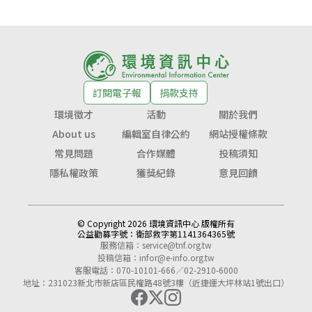
訂閱電子報
捐款支持
環境徵才
活動
關於我們
About us
編輯室自律公約
網站授權條款
常見問題
合作媒體
投稿須知
隱私權政策
獲獎紀錄
意見回饋
© Copyright 2026 環境資訊中心 版權所有
公益勸募字號：
衛部救字第1141364365號
服務信箱：
service@tnf.org.tw
投稿信箱：
infor@e-info.org.tw
客服電話：070-10101-666／02-2910-6000
地址：231023新北市新店區民權路48號3樓（近捷運大坪林站1號出口）