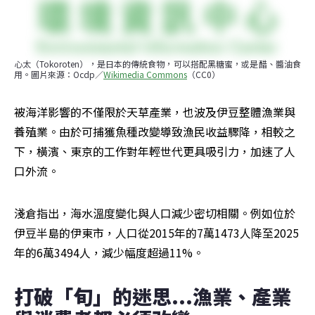
心太（Tokoroten），是日本的傳統食物，可以搭配黑糖蜜，或是醋、醬油食
用。圖片來源：Ocdp／
Wikimedia Commons
（CC0）
被海洋影響的不僅限於天草產業，也波及伊豆整體漁業與
養殖業。由於可捕獲魚種改變導致漁民收益驟降，相較之
下，橫濱、東京的工作對年輕世代更具吸引力，加速了人
口外流。
淺倉指出，海水溫度變化與人口減少密切相關。例如位於
伊豆半島的伊東市，人口從2015年的7萬1473人降至2025
年的6萬3494人，減少幅度超過11%。
打破「旬」的迷思...漁業、產業