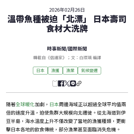
2026年02月26日
溫帶魚種被迫「北漂」 日本壽司
食材大洗牌
時事新聞
/
國際新聞
轉載自《倡議家》；文：白璨瑀 編譯
日本
漁獲
漁業
氣候變遷
隨著
全球暖化
加劇，
日本
周邊海域正以超過全球平均值兩
倍的速度升溫，迫使魚群大規模向北遷徙。從北海道到伊
豆半島，海水溫度上升不僅改變了當地的漁獲種類，更衝
擊日本各地的飲食傳統，部分漁業甚至面臨消失危機。