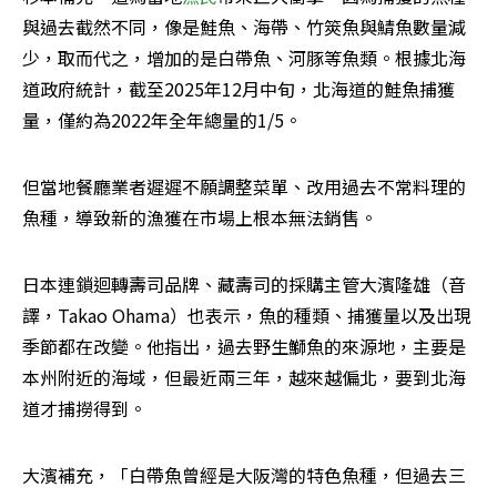
與過去截然不同，像是鮭魚、海帶、竹筴魚與鯖魚數量減
少，取而代之，增加的是白帶魚、河豚等魚類。根據北海
道政府統計，截至2025年12月中旬，北海道的鮭魚捕獲
量，僅約為2022年全年總量的1/5。
但當地餐廳業者遲遲不願調整菜單、改用過去不常料理的
魚種，導致新的漁獲在市場上根本無法銷售。
日本連鎖迴轉壽司品牌、藏壽司的採購主管大濱隆雄（音
譯，Takao Ohama）也表示，魚的種類、捕獲量以及出現
季節都在改變。他指出，過去野生鰤魚的來源地，主要是
本州附近的海域，但最近兩三年，越來越偏北，要到北海
道才捕撈得到。
大濱補充，「白帶魚曾經是大阪灣的特色魚種，但過去三