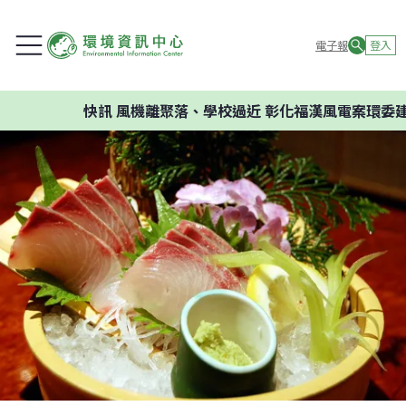
電子報
登入
快訊
風機離聚落、學校過近 彰化福漢風電案環委建議不應開