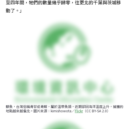
至四年間，牠們的數量幾乎歸零，往更北的千葉與茨城移
動了。」
鰤魚，台灣俗稱青甘或青魽，屬於溫帶魚類，近期卻因海洋溫度上升，捕獲的
地點越來越偏北。圖片來源：kimishowota／
Flickr
（CC BY-SA 2.0）