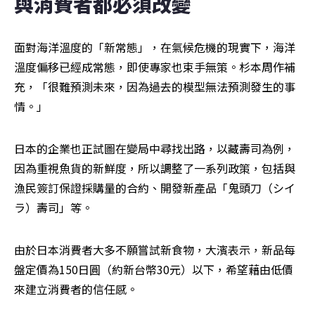
與消費者都必須改變
面對海洋溫度的「新常態」，在氣候危機的現實下，海洋
溫度偏移已經成常態，即使專家也束手無策。杉本周作補
充，「很難預測未來，因為過去的模型無法預測發生的事
情。」
日本的企業也正試圖在變局中尋找出路，以藏壽司為例，
因為重視魚貨的新鮮度，所以調整了一系列政策，包括與
漁民簽訂保證採購量的合約、開發新產品「鬼頭刀（シイ
ラ）壽司」等。
由於日本消費者大多不願嘗試新食物，大濱表示，新品每
盤定價為150日圓（約新台幣30元）以下，希望藉由低價
來建立消費者的信任感。