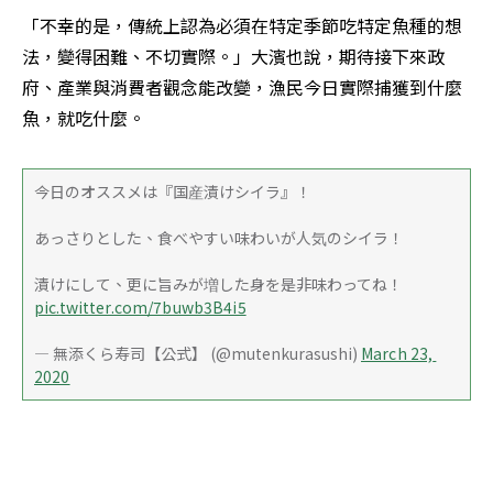
「不幸的是，傳統上認為必須在特定季節吃特定魚種的想
法，變得困難、不切實際。」大濱也說，期待接下來政
府、產業與消費者觀念能改變，漁民今日實際捕獲到什麼
魚，就吃什麼。
今日のオススメは『国産漬けシイラ』！
あっさりとした、食べやすい味わいが人気のシイラ！
漬けにして、更に旨みが増した身を是非味わってね！ 
pic.twitter.com/7buwb3B4i5
— 無添くら寿司【公式】 (@mutenkurasushi) 
March 23, 
2020