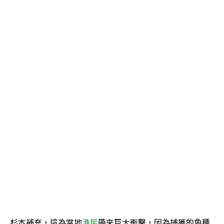
杉本補充，這為當地
漁民
帶來巨大衝擊，因為捕獲的魚種