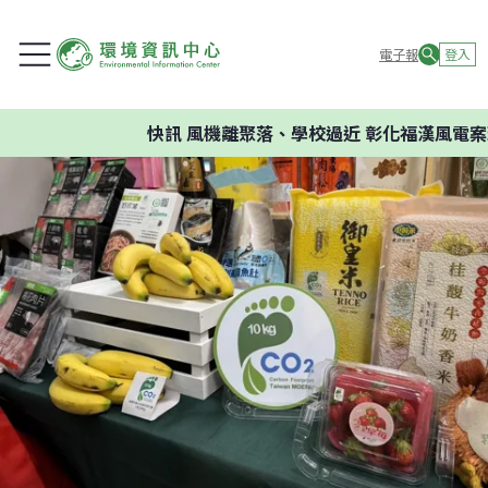
電子報
登入
快訊
風機離聚落、學校過近 彰化福漢風電案環委