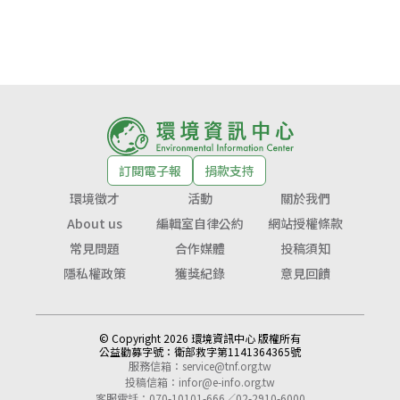
訂閱電子報
捐款支持
環境徵才
活動
關於我們
About us
編輯室自律公約
網站授權條款
常見問題
合作媒體
投稿須知
隱私權政策
獲獎紀錄
意見回饋
© Copyright 2026 環境資訊中心 版權所有
公益勸募字號：
衛部救字第1141364365號
服務信箱：
service@tnf.org.tw
投稿信箱：
infor@e-info.org.tw
客服電話：070-10101-666／02-2910-6000