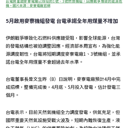
台電將重啟麥寮電廠已除役的1號、3號燃煤機組，因應戰爭導致的能源危
機。圖片來源：麥寮電廠官網
5月啟用麥寮機組發電 台電承諾全年用煤量不增加
伊朗戰爭導致化石燃料供應鏈受阻，影響全球能源，台灣
的發電結構也被迫調整因應。經濟部本周宣布，為強化能
源調度韌性，台電將短期調度麥寮電廠1、3號機組，並承
諾台電全年用煤量不會超過去年水準。
台電董事長曾文生昨（8）日說明，麥寮電廠預計4月中完
成招標，整備完成後，4月底、5月投入發電，估計發電三
個月。
台電表示，目前天然氣機組全力調度發電，供氣充足，但
國際重要天然氣設施受戰火波及，短期內難恢復生產，液