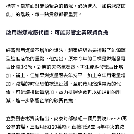
標等。當前面對能源緊急的情況，必須進入「加倍深度節
能」的階段，每一點貢獻都很重要。
啟用燃煤電廠代價：可能影響企業碳費負擔
經濟部用煤量不增加的說法，趙家緯認為是迴避了能源轉
型進度落後的重點。他指出，原本今年的目標是燃煤發電
占比減少3%，對應的天然氣發電、再生能源發電占比增
加、補上，但如果燃煤量跟去年持平，加上今年用電量增
加，減煤的時程恐怕被迫延緩。至於啟用燃煤電廠的代
價，可能讓排碳量增加，電力排碳係數難以如規劃的削
減，進一步影響企業的碳費負擔。
立委劉書彬質詢指出，麥寮每部機組一個月要燒15～20萬
公噸的煤，三個月約120萬噸，直接把過去兩年中火的減