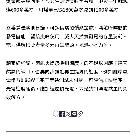
煤量都補燒回來。曾文生則澄清數字有誤，中火一年就減
煤600多萬噸，用煤量已從1800萬噸減到1100多萬噸。
立委鍾佳濱則建議，可評估增加儲能設施，將離峰時間的
發電儲能，留給尖峰使用，減少天然氣發電的存量消耗。
電力供應也要考量多元再生能源，地熱小水力等。
趙家緯強調，節能與燃煤機組調度，仍不足以因應卡達天
然氣的缺口，也要同步推進再生能源的進度。例如離岸風
電還有0.8GW已完工等待測試未併網，可評估加快程序；
光電進度落後，應加速屋頂光電，或是找到漁電共生的突
破解方。