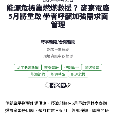
能源危機靠燃煤救援？ 麥寮電廠
5月將重啟 學者呼籲加強需求面
管理
時事新聞
/
台灣新聞
記者
—
李蘇竣
環境資訊中心 報導
深度低碳新聞
麥寮電廠
伊朗戰爭
燃煤發電
能源節約
能源轉型
能源危機
伊朗戰爭影響能源供應，經濟部將在5月重啟雲林麥寮燃
煤電廠緊急因應，預計供電三個月。經部強調，國際間使