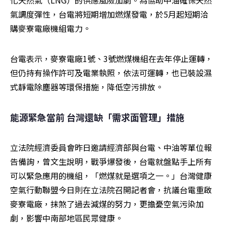
化天然氣（LNG）的供應風險加劇。為協助中油確保天然
氣調度彈性，台電將短期增加燃煤發電，於5月起短期洽
購麥寮電廠機組電力。
台電表示，麥寮電廠1號、3號燃煤機組在去年停止運轉，
但仍持有操作許可及電業執照，依法可運轉，也已裝設濕
式靜電除塵器等環保措施，降低空污排放。
能源緊急當前 台灣還缺「需求面管理」措施
立法院經濟委員會昨日邀請經濟部與台電、中油等單位報
告備詢，曾文生說明，戰爭爆發後，台電就盤點手上所有
可以緊急應用的機組，「燃煤就是選項之一。」台灣健康
空氣行動聯盟今日則在立法院召開記者會，抗議台電重啟
麥寮電廠，抹煞了過去減煤的努力，更擔憂空氣污染加
劇，影響中南部地區民眾健康。