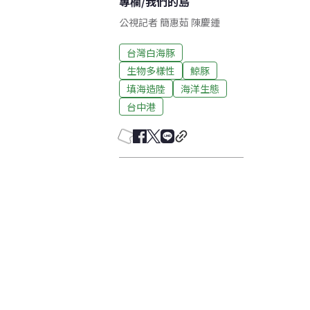
專欄
/
我們的島
公視記者 簡惠茹 陳慶鍾
台灣白海豚
生物多樣性
鯨豚
填海造陸
海洋生態
台中港