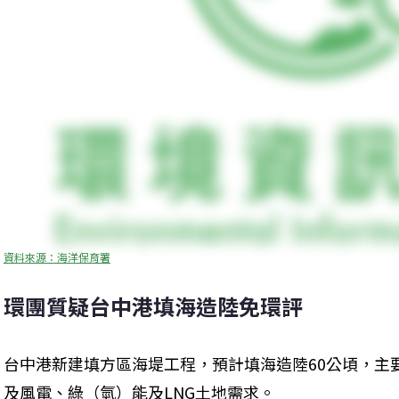
資料來源：海洋保育署
環團質疑台中港填海造陸免環評
台中港新建填方區海堤工程，預計填海造陸60公頃，主
及風電、綠（氫）能及LNG土地需求。