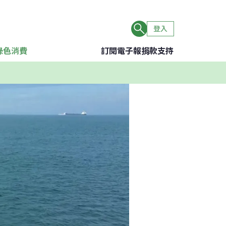
登入
綠色消費
訂閱電子報
捐款支持