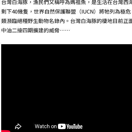
台灣白海豚，漁民們又稱呼為媽祖魚，是生活在台灣西
剩下40幾隻，世界自然保護聯盟（IUCN）將牠列為極
類瀕臨絕種野生動物名錄內。台灣白海豚的棲地目前正
中油二接四期擴建的威脅……