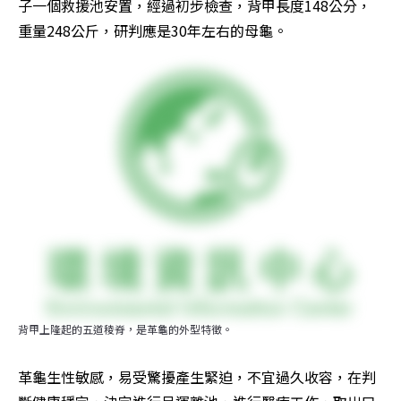
子一個救援池安置，經過初步檢查，背甲長度148公分，
重量248公斤，研判應是30年左右的母龜。
背甲上隆起的五道稜脊，是革龜的外型特徵。
革龜生性敏感，易受驚擾產生緊迫，不宜過久收容，在判