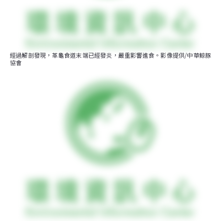
經過解剖發現，革龜食道末端已經發炎，嚴重影響進食。影像提供/中華鯨豚
協會