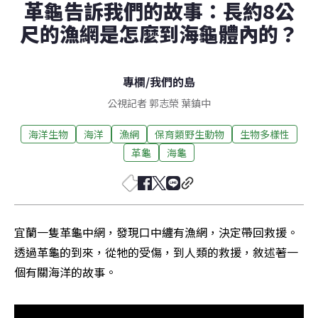
革龜告訴我們的故事：長約8公
尺的漁網是怎麼到海龜體內的？
專欄
/
我們的島
公視記者 郭志榮 葉鎮中
海洋生物
海洋
漁網
保育類野生動物
生物多樣性
革龜
海龜
宜蘭一隻革龜中網，發現口中纏有漁網，決定帶回救援。
透過革龜的到來，從牠的受傷，到人類的救援，敘述著一
個有關海洋的故事。