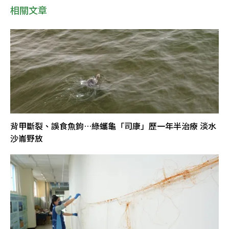
相關文章
背甲斷裂、誤食魚鉤…綠蠵龜「司康」歷一年半治療 淡水
沙崙野放