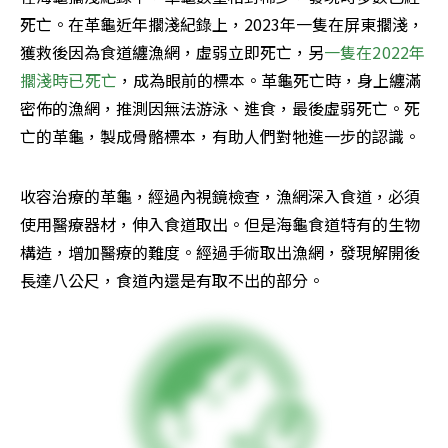
死亡。在革龜近年擱淺紀錄上，2023年一隻在屏東擱淺，
獲救後因為食道纏漁網，虛弱立即死亡，另
一隻在2022年
擱淺時已死亡
，成為眼前的標本。革龜死亡時，身上纏滿
密佈的漁網，推測因無法游泳、進食，最後虛弱死亡。死
亡的革龜，製成骨骼標本，有助人們對牠進一步的認識。
收容治療的革龜，經過內視鏡檢查，漁網深入食道，必須
使用醫療器材，伸入食道取出。但是海龜食道特有的生物
構造，增加醫療的難度。經過手術取出漁網，發現解開後
長達八公尺，食道內還是有取不出的部分。