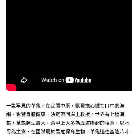
一隻罕見的革龜，在宜蘭中網，獸醫擔心纏在口中的漁
網，影響身體健康，決定帶回岸上救援。世界有七種海
龜，革龜體型最大，背甲上大多為五道隆起的稜脊，以水
母為主食，在國際屬於易危保育生物。革龜送往基隆八斗