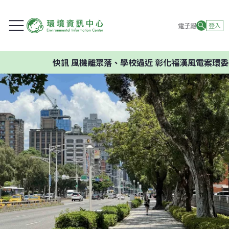
電子報
登入
快訊
風機離聚落、學校過近 彰化福漢風電案環委建議不