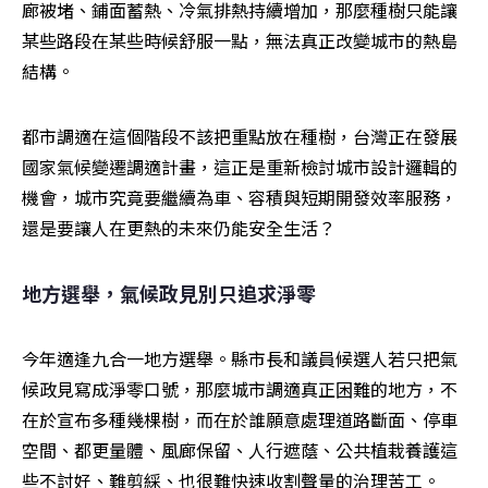
廊被堵、鋪面蓄熱、冷氣排熱持續增加，那麼種樹只能讓
某些路段在某些時候舒服一點，無法真正改變城市的熱島
結構。
都市調適在這個階段不該把重點放在種樹，台灣正在發展
國家氣候變遷調適計畫，這正是重新檢討城市設計邏輯的
機會，城市究竟要繼續為車、容積與短期開發效率服務，
還是要讓人在更熱的未來仍能安全生活？
地方選舉，氣候政見別只追求淨零
今年適逢九合一地方選舉。縣市長和議員候選人若只把氣
候政見寫成淨零口號，那麼城市調適真正困難的地方，不
在於宣布多種幾棵樹，而在於誰願意處理道路斷面、停車
空間、都更量體、風廊保留、人行遮蔭、公共植栽養護這
些不討好、難剪綵、也很難快速收割聲量的治理苦工。