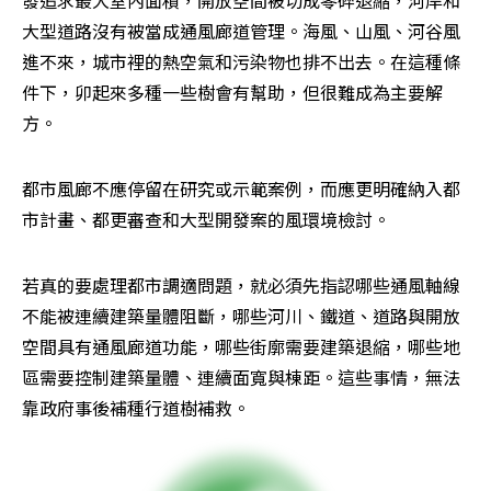
發追求最大室內面積，開放空間被切成零碎退縮，河岸和
大型道路沒有被當成通風廊道管理。海風、山風、河谷風
進不來，城市裡的熱空氣和污染物也排不出去。在這種條
件下，卯起來多種一些樹會有幫助，但很難成為主要解
方。
都市風廊不應停留在研究或示範案例，而應更明確納入都
市計畫、都更審查和大型開發案的風環境檢討。
若真的要處理都市調適問題，就必須先指認哪些通風軸線
不能被連續建築量體阻斷，哪些河川、鐵道、道路與開放
空間具有通風廊道功能，哪些街廓需要建築退縮，哪些地
區需要控制建築量體、連續面寬與棟距。這些事情，無法
靠政府事後補種行道樹補救。