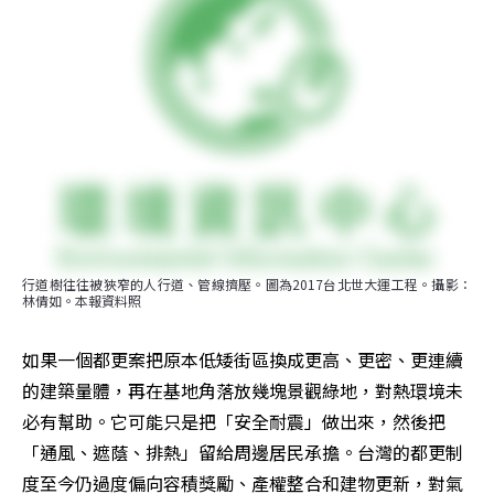
行道樹往往被狹窄的人行道、管線擠壓。圖為2017台北世大運工程。攝影：
林倩如。本報資料照
如果一個都更案把原本低矮街區換成更高、更密、更連續
的建築量體，再在基地角落放幾塊景觀綠地，對熱環境未
必有幫助。它可能只是把「安全耐震」做出來，然後把
「通風、遮蔭、排熱」留給周邊居民承擔。台灣的都更制
度至今仍過度偏向容積獎勵、產權整合和建物更新，對氣