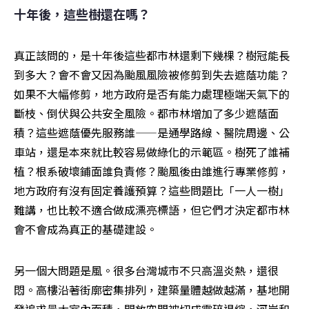
十年後，這些樹還在嗎？
真正該問的，是十年後這些都市林還剩下幾棵？樹冠能長
到多大？會不會又因為颱風風險被修剪到失去遮蔭功能？
如果不大幅修剪，地方政府是否有能力處理極端天氣下的
斷枝、倒伏與公共安全風險。都市林增加了多少遮蔭面
積？這些遮蔭優先服務誰——是通學路線、醫院周邊、公
車站，還是本來就比較容易做綠化的示範區。樹死了誰補
植？根系破壞鋪面誰負責修？颱風後由誰進行專業修剪，
地方政府有沒有固定養護預算？這些問題比「一人一樹」
難講，也比較不適合做成漂亮標語，但它們才決定都市林
會不會成為真正的基礎建設。
另一個大問題是風。很多台灣城市不只高溫炎熱，還很
悶。高樓沿著街廓密集排列，建築量體越做越滿，基地開