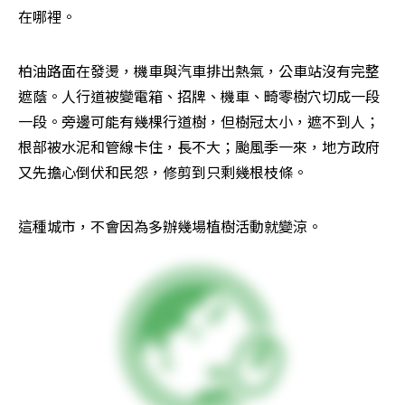
在哪裡。
柏油路面在發燙，機車與汽車排出熱氣，公車站沒有完整
遮蔭。人行道被變電箱、招牌、機車、畸零樹穴切成一段
一段。旁邊可能有幾棵行道樹，但樹冠太小，遮不到人；
根部被水泥和管線卡住，長不大；颱風季一來，地方政府
又先擔心倒伏和民怨，修剪到只剩幾根枝條。
這種城市，不會因為多辦幾場植樹活動就變涼。