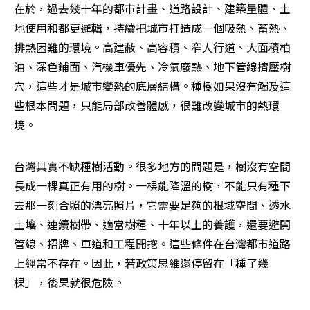
在於，過去幾十年的都市計畫、道路設計、建築量體、土
地使用和都更邏輯，持續把城市打造成一個吸熱、蓄熱、
排熱困難的環境。高建蔽、高容積、窄人行道、大面積柏
油、深色鋪面、汽機車優先、冷氣廢熱、地下管線擠壓樹
穴，這些才是城市變熱的底層結構。種樹如果沒有觸及這
些根本問題，只能局部改善體感，很難改變城市的熱環
境。
台灣其實不缺種樹活動。很多地方的問題是，樹沒有空間
長成一棵真正有用的樹。一棵能降溫的樹，不能只有種下
去那一刻合照的漂亮照片，它需要足夠的根域空間、透水
土壤、連續樹帶、適當樹種、十年以上的養護，還要避開
管線、招牌、車道和工程開挖。這些條件在台灣都市道路
上經常不存在。因此，若政策思維還停留在「種了幾
棵」，後果就很危險。