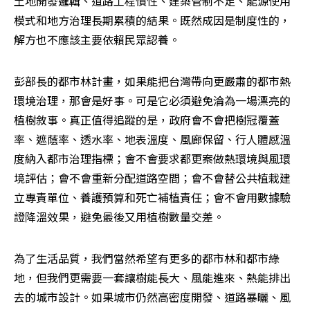
土地開發邏輯、道路工程慣性、建築管制不足、能源使用
模式和地方治理長期累積的結果。既然成因是制度性的，
解方也不應該主要依賴民眾認養。
彭部長的都市林計畫，如果能把台灣帶向更嚴肅的都市熱
環境治理，那會是好事。可是它必須避免淪為一場漂亮的
植樹敘事。真正值得追蹤的是，政府會不會把樹冠覆蓋
率、遮蔭率、透水率、地表溫度、風廊保留、行人體感溫
度納入都市治理指標；會不會要求都更案做熱環境與風環
境評估；會不會重新分配道路空間；會不會替公共植栽建
立專責單位、養護預算和死亡補植責任；會不會用數據驗
證降溫效果，避免最後又用植樹數量交差。
為了生活品質，我們當然希望有更多的都市林和都市綠
地，但我們更需要一套讓樹能長大、風能進來、熱能排出
去的城市設計。如果城市仍然高密度開發、道路暴曬、風