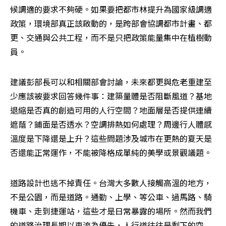
候調適的要求不夠硬。如果要把都市林提升為國家級調適
政策，環境部真正該啟動的，是跨部會協調都市計畫、都
更、交通與公共工程，而不是只把政策能量集中在植樹動
員。
建議彭部長可以和相關部會討論，未來都更與危老重建至
少應該被要求回答幾件事：建築量體是否阻斷風道？基地
退縮是否真的創造可用的人行空間？地面層是否提供連續
遮蔭？鋪面是否透水？空調排熱如何處理？周邊行人體感
溫度是下降還是上升？這些問題涉及城市在更熱的夏天是
否還能正常運作，不能被降格成單純的美學或景觀議題。
道路設計也逃不掉責任。台灣大多數人接觸高溫的地方，
不是公園，而是道路。通勤、上學、等公車、過馬路、騎
機車、走到捷運站，這些才是日常暴露的場所。然而我們
的道路治理長期以車流為優先，人行道往往是剩下的空