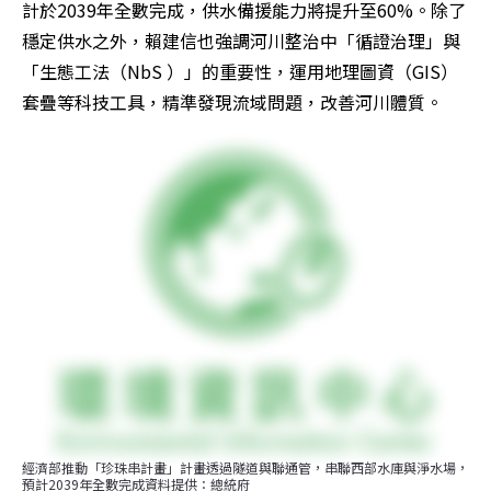
計於2039年全數完成，供水備援能力將提升至60%。除了
穩定供水之外，賴建信也強調河川整治中「循證治理」與
「生態工法（NbS ）」的重要性，運用地理圖資（GIS）
套疊等科技工具，精準發現流域問題，改善河川體質。
經濟部推動「珍珠串計畫」計畫透過隧道與聯通管，串聯西部水庫與淨水場，
預計2039年全數完成資料提供：總統府