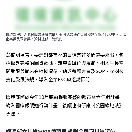
環境部提出之氣候調適綠蔭倍增計畫將透過綠色金融機制至與全民APP，促進
企業與民眾參與。資料提供：總統府
彭啓明坦言，要達到都市林的目標有許多問題要克服，包
括缺乏完整的圖資數據、無專責單位與規範、樹木生長空
間受限與尚未有植樹標準、缺乏養護專業及SOP、廢樹枝
去化受限法規、導入企業ESG缺乏誘因等。
環境部將於今年10月底前提報完整的都市林六年期計畫，
納入國家級調適行動計畫，後續也將研議《公園綠地法》
專法。
經濟部六年逾5000億預算 規劃全國河川無污染