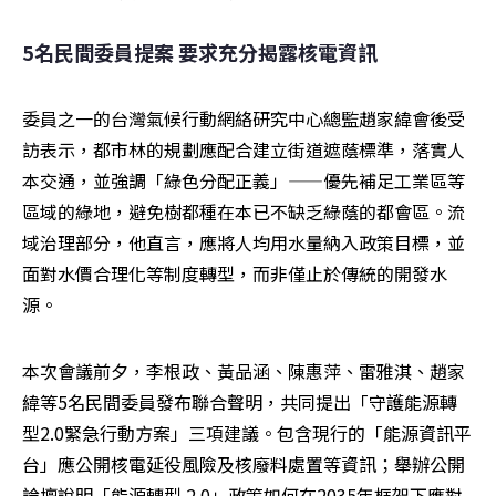
5名民間委員提案 要求充分揭露核電資訊
委員之一的台灣氣候行動網絡研究中心總監趙家緯會後受
訪表示，都市林的規劃應配合建立街道遮蔭標準，落實人
本交通，並強調「綠色分配正義」——優先補足工業區等
區域的綠地，避免樹都種在本已不缺乏綠蔭的都會區。流
域治理部分，他直言，應將人均用水量納入政策目標，並
面對水價合理化等制度轉型，而非僅止於傳統的開發水
源。
本次會議前夕，李根政、黃品涵、陳惠萍、雷雅淇、趙家
緯等5名民間委員發布聯合聲明，共同提出「守護能源轉
型2.0緊急行動方案」三項建議。包含現行的「能源資訊平
台」應公開核電延役風險及核廢料處置等資訊；舉辦公開
論壇說明「能源轉型 2.0」政策如何在2035年框架下應對