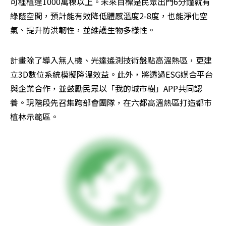
可種植達1000萬棵以上。未來目標是民眾出門6分鐘就有
綠蔭空間，預計能有效降低體感溫度2-8度，也能淨化空
氣、提升防洪韌性，並維護生物多樣性。
計畫除了導入無人機、光達遙測技術盤點高溫熱區，更建
立3D數位系統模擬降溫效益。此外，將透過ESG媒合平台
與企業合作，並鼓勵民眾以「我的城市樹」APP共同認
養。現階段先召集跨部會團隊，在六都高溫熱區打造都市
植林示範區。