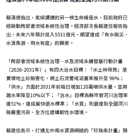
賴清德指出，氣候調適的另一條生命線是水，目前政府已
經啟動跨部會流域系統性治理。經濟部次長賴建信報告指
出，未來六年預計投入5531億元，期望達成「有水無災、
水清魚游、用水有度」的願景。
「跨部會流域系統性治理—水及流域永續發展行動計畫
（2026-2031年）」有四大治水目標：「水土林保育」落
實坡地土砂無害化，將土石流警戒涵蓋率推升至 96%；
「供水」方面於2031年前每日增加120萬噸供水量，並將
漏水率降至10%以下；「治水」目標為縣市管河川治理率
達51%，達成最快退水標準；「水質」則要達到全國河川
無嚴重污染、全方位建構韌性水環境。
賴建信表示，打通北中南水資源網絡的「珍珠串計畫」預