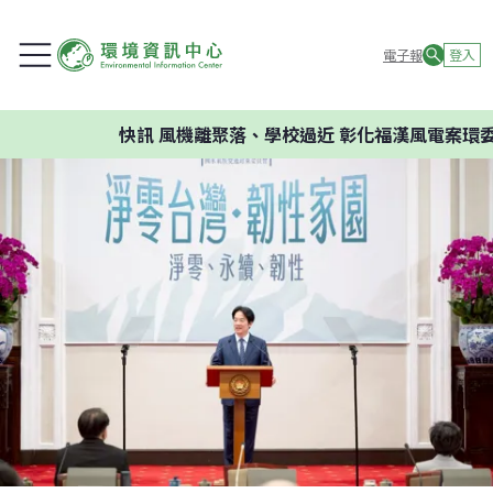
電子報
登入
快訊
風機離聚落、學校過近 彰化福漢風電案環委建議