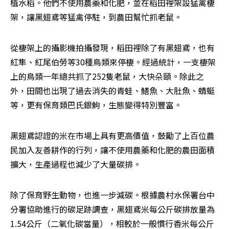
植水稻。他們不使用農藥和化肥，並在稻田裡架設猛禽棲
架，讓黑翅鳶等猛禽停駐，到農田幫忙抓老鼠。
從棲架上的攝影機拍攝發現，稻田裡除了有黑翅鳶，也有
紅隼、紅尾伯勞等30種鳥類來停棲。經過統計，一支棲架
上的鳥類一年總共抓了252隻老鼠，大快朵頤。除此之
外，田間也出現了過去消失的青蛙、鱔魚、大肚魚、蜻蜓
等，更有保育類巴氏銀鮈，生態變得特別豐富。
黑翅鳶認證的米在市場上具有更高價值，鼓勵了上百位農
民加入友善耕作的行列，讓不使用農藥和化肥的農田面積
擴大，生產過程也減少了大量碳排。
除了保育野生動物，也進一步減碳。根據農村水保署台中
分署協助進行的碳足跡調查，黑翅鳶米每公斤碳排放量為
1.54公斤（二氧化碳當量），相較於一般慣行香米每公斤