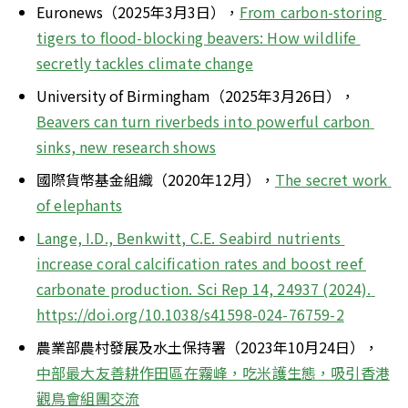
Euronews（2025年3月3日），
From carbon-storing 
tigers to flood-blocking beavers: How wildlife 
secretly tackles climate change
University of Birmingham（2025年3月26日），
Beavers can turn riverbeds into powerful carbon 
sinks, new research shows
國際貨幣基金組織（2020年12月），
The secret work 
of elephants
Lange, I.D., Benkwitt, C.E. Seabird nutrients 
increase coral calcification rates and boost reef 
carbonate production. Sci Rep 14, 24937 (2024). 
https://doi.org/10.1038/s41598-024-76759-2
農業部農村發展及水土保持署（2023年10月24日），
中部最大友善耕作田區在霧峰，吃米護生態，吸引香港
觀鳥會組團交流