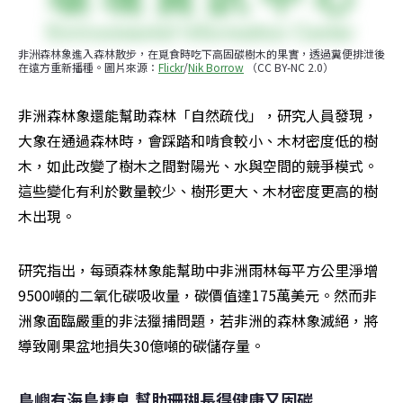
非洲森林象進入森林散步，在覓食時吃下高固碳樹木的果實，透過糞便排泄後
在遠方重新播種。圖片來源：
Flickr
/
Nik Borrow
 （CC BY-NC 2.0）
非洲森林象還能幫助森林「自然疏伐」，研究人員發現，
大象在通過森林時，會踩踏和啃食較小、木材密度低的樹
木，如此改變了樹木之間對陽光、水與空間的競爭模式。
這些變化有利於數量較少、樹形更大、木材密度更高的樹
木出現。
研究指出，每頭森林象能幫助中非洲雨林每平方公里淨增
9500噸的二氧化碳吸收量，碳價值達175萬美元。然而非
洲象面臨嚴重的非法獵捕問題，若非洲的森林象滅絕，將
導致剛果盆地損失30億噸的碳儲存量。
島嶼有海鳥棲息 幫助珊瑚長得健康又固碳