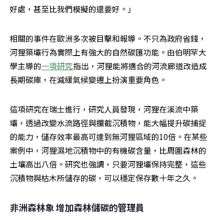
好處，甚至比我們模擬的還要好。」
相關的事件在歐洲多次被目擊和報導。不只為政府省錢，
河狸築壩行為實際上有強大的自然碳匯功能。由伯明罕大
學主導的
一項研究
指出，河狸能將適合的河流廊道改造成
長期碳庫，在減緩氣候變遷上扮演重要角色。
這項研究在瑞士進行，研究人員發現，河狸在溪流中築
壩，透過改變水流路徑與攔截沉積物，能大幅提升碳捕捉
的能力，儲存效率最高可達到無河狸區域的10倍。在某些
案例中，河狸濕地沉積物中的有機碳含量，比周圍森林的
土壤高出八倍。研究也強調，只要河狸壩保持完整，這些
沉積物與枯木所儲存的碳，可以穩定保存數十年之久。
非洲森林象 增加森林儲碳的管理員