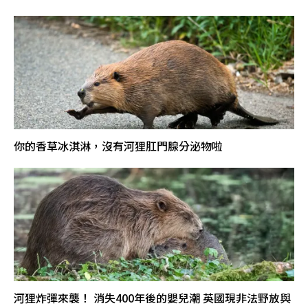
你的香草冰淇淋，沒有河狸肛門腺分泌物啦
河狸炸彈來襲！ 消失400年後的嬰兒潮 英國現非法野放與