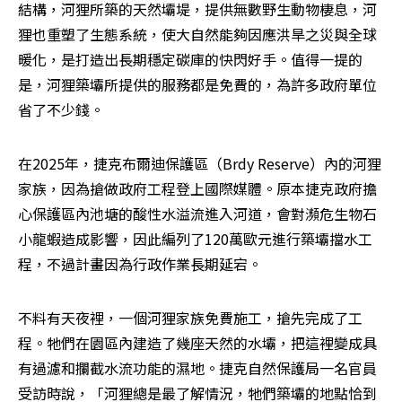
結構，河狸所築的天然壩堤，提供無數野生動物棲息，河
狸也重塑了生態系統，使大自然能夠因應洪旱之災與全球
暖化，是打造出長期穩定碳庫的快閃好手。值得一提的
是，河狸築壩所提供的服務都是免費的，為許多政府單位
省了不少錢。
在2025年，捷克布爾迪保護區（Brdy Reserve）內的河狸
家族，因為搶做政府工程登上國際媒體。原本捷克政府擔
心保護區內池塘的酸性水溢流進入河道，會對瀕危生物石
小龍蝦造成影響，因此編列了120萬歐元進行築壩擋水工
程，不過計畫因為行政作業長期延宕。
不料有天夜裡，一個河狸家族免費施工，搶先完成了工
程。牠們在園區內建造了幾座天然的水壩，把這裡變成具
有過濾和攔截水流功能的濕地。捷克自然保護局一名官員
受訪時說，「河狸總是最了解情況，牠們築壩的地點恰到