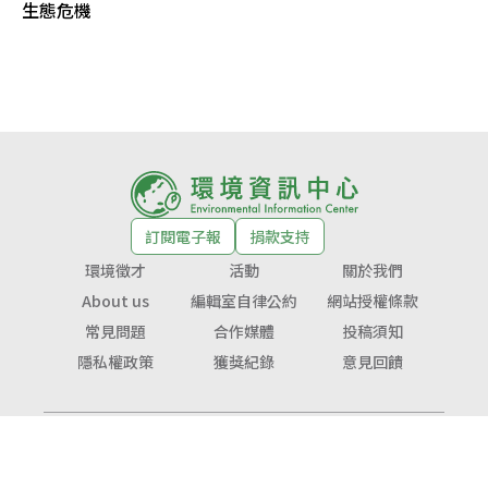
生態危機
訂閱電子報
捐款支持
環境徵才
活動
關於我們
About us
編輯室自律公約
網站授權條款
常見問題
合作媒體
投稿須知
隱私權政策
獲獎紀錄
意見回饋
© Copyright 2026 環境資訊中心 版權所有
公益勸募字號：
衛部救字第1141364365號
服務信箱：
service@tnf.org.tw