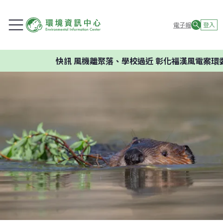
電子報
登入
快訊
風機離聚落、學校過近 彰化福漢風電案環委建議