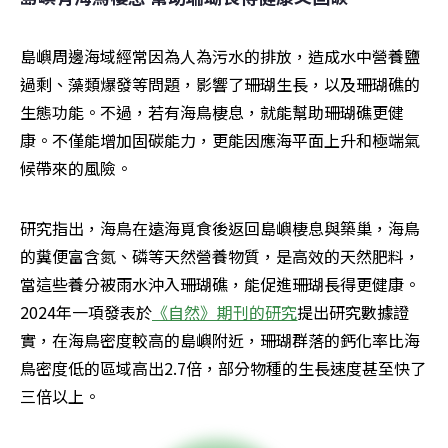
島嶼周邊海域經常因為人為污水的排放，造成水中營養鹽
過剩、藻類爆發等問題，影響了珊瑚生長，以及珊瑚礁的
生態功能。不過，若有海鳥棲息，就能幫助珊瑚礁更健
康。不僅能增加固碳能力，更能因應海平面上升和極端氣
候帶來的風險。
研究指出，海鳥在遠海覓食後返回島嶼棲息與築巢，海鳥
的糞便富含氮、磷等天然營養物質，是高效的天然肥料，
當這些養分被雨水沖入珊瑚礁，能促進珊瑚長得更健康。
2024年一項發表於
《自然》期刊的研究
提出研究數據證
實，在海鳥密度較高的島嶼附近，珊瑚群落的鈣化率比海
鳥密度低的區域高出2.7倍，部分物種的生長速度甚至快了
三倍以上。