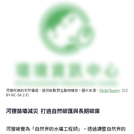
河狸所築的天然壩堤，提供無數野生動物棲息。圖片來源：
Flickr
/
Sunny
（CC 
BY-NC-SA 2.0）
河狸築壩減災  打造自然碳匯與長期碳庫
河狸被譽為「自然界的水壩工程師」，透過調整自然界的