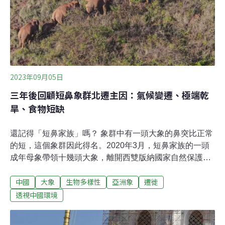
2023年09月05日
三年後回顧短鼻象群北遷主因：氣候變遷、極端乾
旱、食物短缺
還記得「短鼻家族」嗎？ 象群中有一頭大象的鼻突比正常
的短，這個象群因此得名。2020年3月，短鼻家族的一頭
成年母象帶領十幾頭大象，離開西雙版納國家自然保護區
勐養子保護區，一路北上直到昆明。 象群在多地逗留，歷
中國
大象
生物多樣性
亞洲象
遷徙
時17個月，行程超過1300公里，於2021年8月返回原棲息
地，被媒體稱為一次「奇幻冒險之旅」。 這群大象的旅行
透視中國環境
獲得了全球關注，成為「國際網紅」。