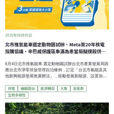
林象抽離並獨立計算。《路透社》報導，非洲森林象與非
洲草原象從300多
2025年06月05日
北市推氫能車選定動物園試辦、Meta簽20年核電
採購協議、辛巴威保護區象滿為患當局擬撲殺供食
用
6月4日北市推氫能車 選定動物園試辦台北市產業發展局因
應台北市淨零排放管理自治條例，訂定「台北市氫能及其
他新興能源發展推廣辦法」，鼓勵發展新能源、設置加氫
站等。4日市府向議會法規會報告指出，未來首個試辦地
核電
編輯直送
能源轉型
大象
氫能車
點會選擇台北市立動物園遊園車。（自由時報報導）宜蘭
豆腐岬遭放刺網 潛水教練號召義工清除宜蘭南方澳豆腐岬
生物多樣性
被潛水客發現一艘漁船違規闖入，還放了長度至少有200
公尺的刺網，當地除了有不少水域遊憩玩家更有珊瑚礁，
生態豐富，有潛水教練4日自發性號召義工下海清除刺