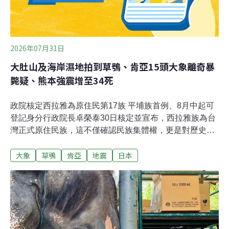
2026年07月31日
大肚山及海岸濕地拍到草鴞、肯亞15頭大象離奇暴
斃疑、熊本強震增至34死
政院核定西拉雅為原住民第17族 平埔族首例、8月中起可
登記身分行政院長卓榮泰30日核定並宣布，西拉雅族為台
灣正式原住民族，這不僅確認民族集體權，更是對歷史正
義與憲法保障精神的具體實踐；接下來還有8族申請核
大象
草鴞
肯亞
地震
日本
定，請原民會持續審議，2027年原住民族相關預算也會增
加。（中央社報導）大肚山及海岸濕地拍到瀕危草鴞 相隔
半世紀現蹤中部地區林業保育署台中分署近年在台中大肚
台地淺山及海岸濕地，營造友善棲地並架設相機監測，近
日成功拍攝到草鴞身影，更新中部活動範圍的紀錄，將續
推動復育，逐步串聯友善棲地。過去一般認為草鴞分布熱
區多位於台南、嘉義、高雄及屏東等南部地區，但歷史紀