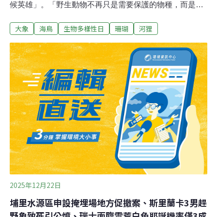
候英雄」。「野生動物不再只是需要保護的物種，而是恢
復地球韌性的重要力量。」2025年10月世界自然保育聯盟
大象
海鳥
生物多樣性日
珊瑚
河狸
（IUCN）在世界保育大會中通過一項新決議，正式承認野
生動物在因應氣候變遷的自然解方中發揮關鍵作用。並提
議將野生動物納入《聯合國氣候變遷綱要公約》、《生物
多樣性公約》和《保護遷徙野生動物物種公約》等國際氣
候綱要。最初提出此倡議的國際愛護動物基金會（IFAW）
資深政策主管柯立斯（Matt Collis）對媒體表示，「我們
賴以生存的天然碳匯生態系統，只有在動物種群繁盛的情
況下才能發揮最大作用。」5月22日是國際生物多樣性
日，讓我們認可野生動物的價值，不只是要保護野生動
物，實際上是野生動物在幫助我們。河狸築壩減災 打造自
然碳匯與長期碳庫河狸被譽為「自然界的水壩工程師」，
透過調整自然界的結構，
2025年12月22日
埔里水源區申設掩埋場地方促撤案、斯里蘭卡3男趕
野象致死引公憤、瑞士面臨雪荒白色耶誕機率僅3成