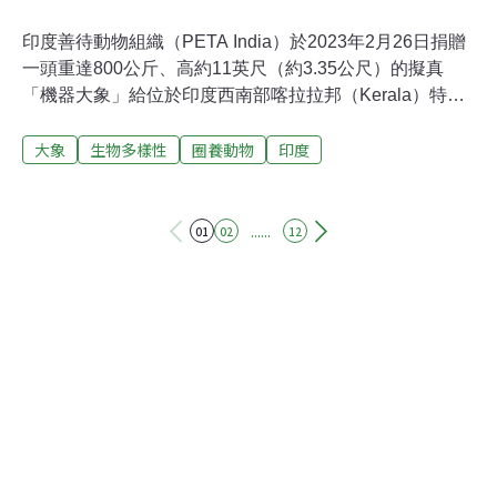
印度善待動物組織（PETA India）於2023年2月26日捐贈
一頭重達800公斤、高約11英尺（約3.35公尺）的擬真
「機器大象」給位於印度西南部喀拉拉邦（Kerala）特里
蘇爾縣（Thrissur）的黑天印度教廟宇（Irinjadappilly
大象
生物多樣性
圈養動物
印度
Sree Krishna），以此作為供神靈騎乘等宗教儀式使用。
根據孟買《印度快報》（The Indian Express）報導，這
隻花費50萬印度盧比（約新台幣18.5萬元／約港幣4.7萬
元）的機器象，是由來自特里蘇爾縣城鎮恰拉庫德伊
......
01
02
12
（Chalakudy）的5名藝術家共同創作，他們過往亦有設計
大象雕像的經驗。黑天寺廟同時將該機器大象命名為「拉
曼」（Irinjadapilly Raman），拉曼一次可載運5人，代表
馴象師身分的機器象操作員會控制拉曼的電力操作系統，
讓這隻機器象的象耳、鼻子、尾巴、頭部都能活動，甚至
連眼珠轉動等細微動作亦可做到。喀