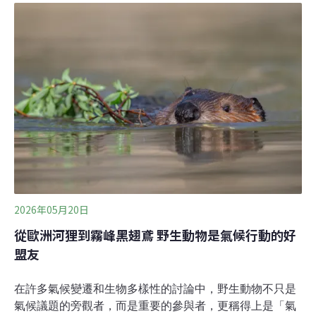
程外的喀比（Krabi）看診，路途遙遠。為了讓普吉一帶的
大象都能及時獲得醫療、提升動物福利，曾在英國求學的
Jakrapob Thaotad於2017年創立泰南大象基金會
（Southern Thailand Elephant Foundation），免費為大
象看診治病。Thaotad先在英國募款，後來在普吉島與鄰
近的攀牙府（Phang Nga）間找到適合基地，2.6公頃的廢
棄橡膠園，約一個棒球場大小，距普吉國際機場約25分鐘
車程。他接手後改種植多樣化樹種，營造自然環境，但因
場地不大，每次
2026年05月20日
從歐洲河狸到霧峰黑翅鳶 野生動物是氣候行動的好
盟友
在許多氣候變遷和生物多樣性的討論中，野生動物不只是
氣候議題的旁觀者，而是重要的參與者，更稱得上是「氣