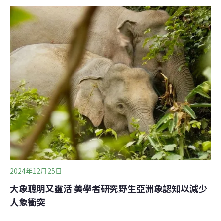
數據顯示，泰國目前的野生亞洲象數量約4000頭，以每年
7%至8%速度增長，若不加以控制，預計4年後總數達
6000頭。森林棲地面積有限，未來恐怕容不下這些亞洲
象。泰國不時會爆發人象衝突。象的棲地遭破壞或是缺乏
食物飲水時，牠們可能會闖入村落，破壞農作物或房屋。
2012年以來，已造成至少240人死亡，208人受傷。《衛
報》報導，最常發生衝突的地點是東部森林區（Eastern
Forest complex），這裡有許多農田與工業區。據官方資
料，2024年這裡發生了4700起亞洲象相關的衝突事件，造
成19死22傷，近600塊農田遭到破壞。泰國政府要求
2024年12月25日
大象聰明又靈活 美學者研究野生亞洲象認知以減少
人象衝突