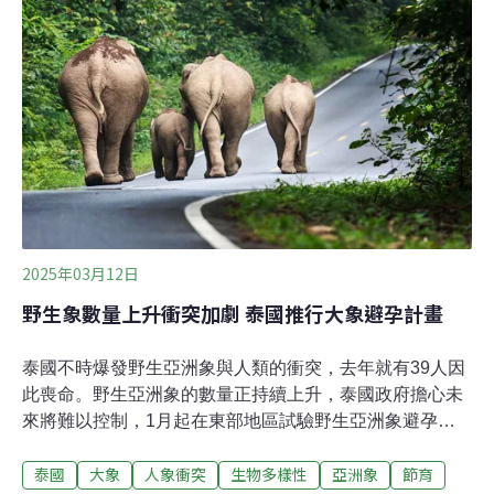
網，而在當地放刺網的行為違反多項法規，而下午海巡署
也攔查這艘漁船，先依違反《商港法》函送。（公視新聞
網報導）
2025年03月12日
野生象數量上升衝突加劇 泰國推行大象避孕計畫
泰國不時爆發野生亞洲象與人類的衝突，去年就有39人因
此喪命。野生亞洲象的數量正持續上升，泰國政府擔心未
來將難以控制，1月起在東部地區試驗野生亞洲象避孕計
畫。不過，保育人士擔心避孕針的試驗期過短，恐有副作
泰國
大象
人象衝突
生物多樣性
亞洲象
節育
用。棲地減少 人象衝突日益嚴重《曼谷郵報》報導，官方