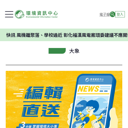
電子報
登入
機離聚落、學校過近 彰化福漢風電案環委建議不應開發
大象