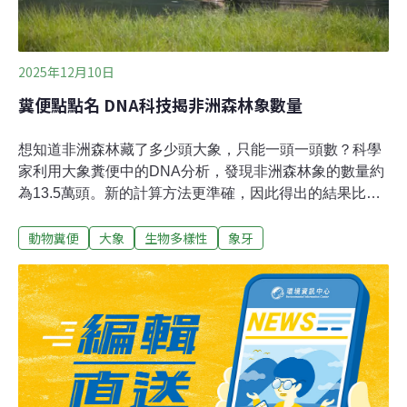
2025年12月10日
糞便點點名 DNA科技揭非洲森林象數量
想知道非洲森林藏了多少頭大象，只能一頭一頭數？科學
家利用大象糞便中的DNA分析，發現非洲森林象的數量約
為13.5萬頭。新的計算方法更準確，因此得出的結果比
2016年的估算多出了16%。糞便DNA「點名」國際自然保
動物糞便
大象
生物多樣性
象牙
育聯盟（IUCN）11月底發表「2024年非洲森林象狀態報
告」（African Forest Elephant Status Report 2024），採
用「遺傳標記重捕法」（DNA capture-recapture）統計大
象數量。專家從大象糞便樣本找出每一頭大象獨特的基因
「指紋」，再與後續採到的糞便比對，即便取得同一隻大
象的糞便，也不會重複計算。非洲森林象 （Loxodonta
cyclotis）與非洲草原象 （Loxodonta africana）過往統稱
為「非洲象」，2021年後定義為不同物種，這是首次將森