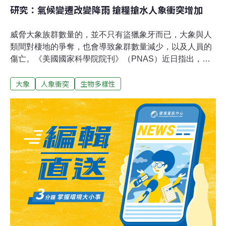
研究：氣候變遷改變降雨 搶糧搶水人象衝突增加
威脅大象族群數量的，並不只有盜獵象牙而已，大象與人
類間對棲地的爭奪，也會導致象群數量減少，以及人員的
傷亡。《美國國家科學院院刊》（PNAS）近日指出，在
氣候變遷與全球暖化的趨勢下，人類的農業發展將會侵佔
大象
人象衝突
生物多樣性
到大象的棲息地，進而導致象群與人類間的衝突增加。人
象衝突三大關鍵：農田密度、人口密度與氣候適宜性美國
國家科學院（NAS）於今（2024）年1月29日發表了一項
關於全球暖化對人象衝突影響的研究，而這也是第一項探
討氣候變遷如何影響人類與大型哺乳類動物間互動模式的
研究。研究人員分析了農田密度、人口密度，以及氣候適
宜性（Climatic suitability）這三項驅動人類與大象間衝突
的關鍵因素未來的預期變化，將如何影響亞洲及非洲象與
人類間的衝突。