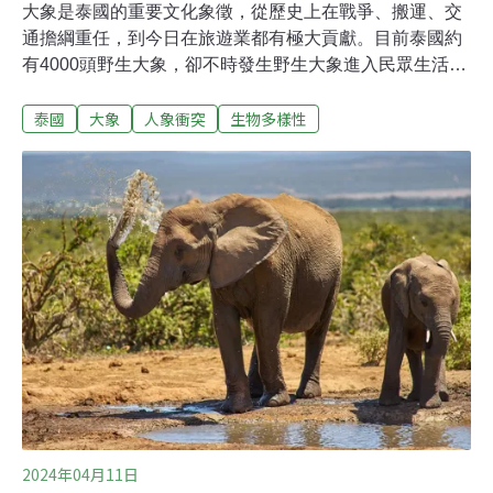
大象是泰國的重要文化象徵，從歷史上在戰爭、搬運、交
通擔綱重任，到今日在旅遊業都有極大貢獻。目前泰國約
有4000頭野生大象，卻不時發生野生大象進入民眾生活空
間的案例，泰國當局與學者因而透過不同方式，希望能改
泰國
大象
人象衝突
生物多樣性
善現況。泰國大象飽受棲息地減少的衝擊根據聯合國糧食
及農業組織（FAO）統計，1900年泰國野生象的數量估計
約有10萬頭，據FAO統計，1884年在泰國北部就有超過2
萬頭大象從事運輸工作，而如今野生象數量則下降至約
4000頭。棲息地遭破壞是野生象減少的原因之一，1900年
泰國的森林覆蓋率約為90%，到1989年只剩下28%，而這
也是泰國之所以會頻繁發生大象入侵人類居住地的背景。
學者盼透過行為研究解決人象衝突位於泰國西部山區，成
立於60年前的Salakpra是泰國政府第一個設立的野生動物
保護區，面積300平方英里的園區可容納300頭野生亞洲
象。
2024年04月11日