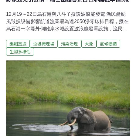
12月19～22日烏石港與八斗子擬設波浪能發電 漁民憂颱
風毀損設備影響航道漁業署為達2050淨零碳排目標，擬在
烏石港一字堤外側離岸水域設置波浪能發電設施，漁民擔
憂在夏季颱風毀損設備會影響航道、衝擊漁民作業，此
編輯直送
垃圾掩埋場
污染治理
大象
氣候變遷
外，設置於一字堤外側會有海流攔住海沙，加速漁港淤積
的問題。漁會亦表示希望漁業署能夠回應漁民一律跟提出
生物多樣性
回饋機制。根據漁業署的規劃，除了宜蘭烏石港，基隆八
斗子也是示範點，目前正在各地召開說明會蒐集意見，會
陸續溝通後再提出最好的招商方案。（公視新聞網報導）
台塑麥寮六接天然氣機組動工 望能源轉型降低碳排台塑石
化昨（19日）舉辦台塑麥寮液化天然氣（LNG）接收站
（簡稱六接）及南公用碼頭等聯合動土典禮，期望取代今
年底除役的燃煤發電機組，未來也將新建2部燃氣複循環
發電機組，降低空氣汙染跟碳排量。台電董事長曾文生表
示，目前全世界出現天然氣機組搶購潮，顯示AI浪潮造成
供電需求迫切。台塑麥寮汽電廠即將在今