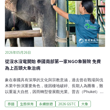
錄顯示，1960年代大肚山台地曾有草鴞繁殖紀錄，顯示大
肚山台地及周邊草生環境，可能曾是草鴞的重要棲地之
一。（中央社報導）
2026年05月26日
從沒水沒電開始 泰國南部第一家NGO象醫院 免費
為上百頭大象治病
象在泰國具有深厚的文化與宗教意涵，過去曾在戰場與伐
木業中扮演重要角色，後因棲地破碎、長期人為圈養，難
以重返大自然，因而轉型發展觀光業。普吉（Phuket）是
泰國最大島，位於南部，並無原生象群，但因觀光業發
泰國
生態保育
永續旅遊
2026 GSTC
大象
達，目前島上約有300頭圈養大象，約占泰國圈養象總數
的1/10。過去當地並無大象醫院，大象生病需到四小時車