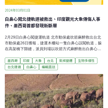
2024年03月01日
白鼻心闖北捷軌道被救出、印度觀光大象傳傷人事
件、墨西哥首都發現新斷層
2月29日白鼻心闖捷運軌道 北市動保處吹箭麻醉救出台北
市動保處26日獲報，捷運木柵站一隻白鼻心誤闖軌道，躲
在高架橋下隙縫，派員到場以吹箭方式麻醉救出白鼻心，
後續送往醫院進行妥善醫療照顧。這也是首件捷運軌道動
墨西哥
印度
大象
台北
氣候變遷
生物多樣性
物救援案。（中央社報導）北投焚化廠首創廢氣處理廢水
產生「碳酸鈣」還可營利因應2050淨零排放目標，台北市
台北捷運
白鼻心
編輯直送
環保局日前實驗將北投焚化廠廢氣中的二氧化碳取代傳統
酸劑，中和飛灰水洗過程產出的鹼性廢水，利用廢氣處理
廢水，產生多元利用資源物「碳酸鈣」，可用來當染劑、
造紙等功能，不過產量需等進一步實驗才能估算，焚化廠
組長黃吉雄表示，會先評估現有空間及設備及找廠商、預
算等問題，最快明（2025）年初上路。（聯合報報導）