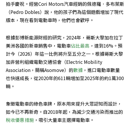
拍手慶祝。經營Cori Motors汽車經銷的佩德羅．多布萊斯
（Pedro Dobles）說，他的孩子們為這個遊戲增加了現代
版本，現在看到電動車時，他們也會歡呼。
根據彭博新能源財經的研究，2024年，哥斯大黎加在拉丁
美洲各國的新車銷售中，電動車
佔比最高
，達到16%。預
計今（2026）年這一比例將升至五分之一。根據哥斯大黎
加非營利組織電動交通協會（Electric Mobility 
Association，簡稱Asomove）的
數據
，進口電動車數量
也快速成長，從2020年的611輛增加至2025年的約1萬300
輛。
象徵電動車的綠色車牌，原本用來提升大眾認知而設計，
如今已不再新奇。自2018年起，為減少交通污染而推出的
稅收優惠措施
，吸引大量車主選擇電動車。