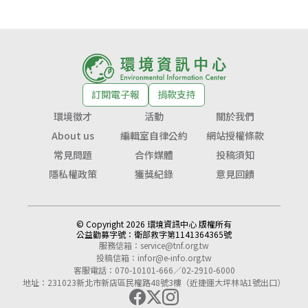
訂閱電子報
捐款支持
環境徵才
活動
關於我們
About us
編輯室自律公約
網站授權條款
常見問題
合作媒體
投稿須知
隱私權政策
獲獎紀錄
意見回饋
© Copyright 2026 環境資訊中心 版權所有
公益勸募字號：
衛部救字第1141364365號
服務信箱：
service@tnf.org.tw
投稿信箱：
infor@e-info.org.tw
客服電話：070-10101-666／02-2910-6000
地址：231023新北市新店區民權路48號3樓（近捷運大坪林站1號出口）