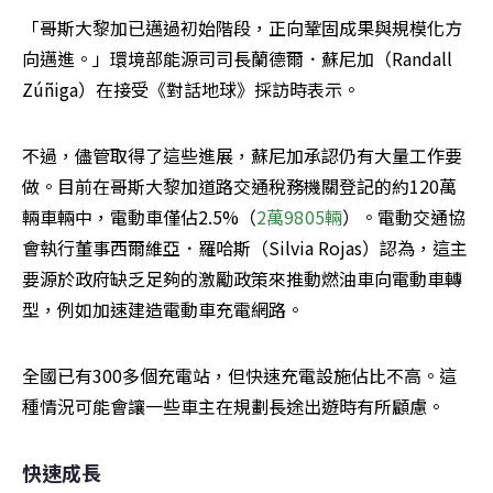
「哥斯大黎加已邁過初始階段，正向鞏固成果與規模化方
向邁進。」環境部能源司司長蘭德爾．蘇尼加（Randall 
Zúñiga）在接受《對話地球》採訪時表示。
不過，儘管取得了這些進展，蘇尼加承認仍有大量工作要
做。目前在哥斯大黎加道路交通稅務機關登記的約120萬
輛車輛中，電動車僅佔2.5%（
2萬9805輛
）。電動交通協
會執行董事西爾維亞．羅哈斯（Silvia Rojas）認為，這主
要源於政府缺乏足夠的激勵政策來推動燃油車向電動車轉
型，例如加速建造電動車充電網路。
全國已有300多個充電站，但快速充電設施佔比不高。這
種情況可能會讓一些車主在規劃長途出遊時有所顧慮。
快速成長