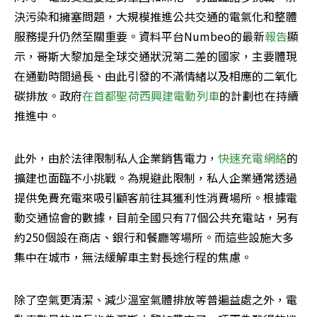
決污染和擁塞問題，大規模推進公共交通的電氣化和整體
服務提升仍然至關重要。資料平台Numbeo的最新
報告
顯
示，哥斯大黎加是全球交通狀況第二差的國家，主要體現
在通勤時間過長、由此引發的不滿情緒以及相應的二氧化
碳排放。政府
在首都聖荷西興建電動列車
的計劃也在持續
推進中。
此外，由於法律限制私人企業銷售電力，
快速充電網絡
的
擴建也面臨不小挑戰。為規避此限制，私人企業通常透過
提供免費充電來吸引顧客前往其獲利性消費場所。根據電
動交通協會的數據，目前全國只有77個公共充電站，另有
約250個設在商店、銀行和餐廳等場所。而這些設施大多
集中在城市，無法緩解車主對長途行程的焦慮。
除了空氣更清潔、減少溫室氣體排放等普遍益處之外，電