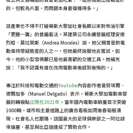
的，但較為片面，而問題本身要復雜得多。」
該產業也不得不打破哥斯大黎加社會長期以來對柴油引擎
「更勝一籌」的普遍看法。某建築公司永續發展經理安德
烈婭．莫拉萊斯（Andrea Morales）說，她父親曾是對電
動車持懷疑態度的人之一，但她最終說服他去嘗試。如
今，他的小型雪佛蘭已是他最喜歡的交通工具。她補充
說：「我不認識有誰在改用電動車後感到後悔的。」
專注於科技和電動交通的
Youtube
內容創作者曼努埃爾．
德爾加多（Manuel Delgado）表示，哥斯大黎加電動車發
展的轉捩點
出現在2021年
，當年國內電動車銷量首次突破
1000輛。城市和主要道路上的廣告看板如雨後春筍般湧
現，社會名人也跟隨。該國最大的足球俱樂部之一阿拉胡
埃倫塞，甚至與比亞迪達成了贊助合作。