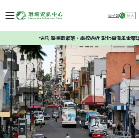
電子報
登入
快訊
風機離聚落、學校過近 彰化福漢風電案環委建