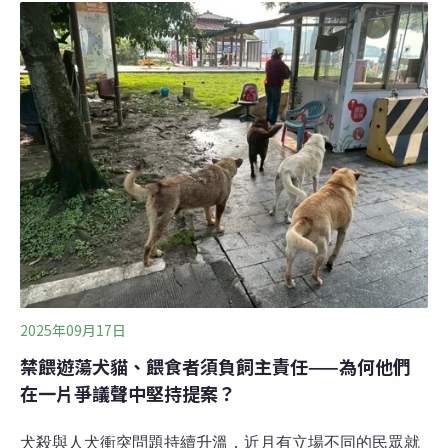
保搶走才「眼紅」。為野生動物而走行動聯盟理事長李宗
宸則在同日回應稱，野保團體關注的不是經費，而是野生
動物真實的犧牲，包括草鴞、石虎、穿山甲等犬殺事件都
有影像和數據支持，並呼籲政府政策討論應回到科學和事
實，以公共利益為依據，不該被部分團體的口號綁架。動
保團體抗議禁餵入法 稱餵食有助管理遊蕩犬動保團體於今
（26）日號召全台動保人士到農業部門外，抗議禁餵入
法。抗議從下午2時半開始，警方在農業部外架起重重鐵
馬，預估現場抗議人士有200人。動保人士頭戴「餵食≠飼
主」的布條，舉著「餵食無罪」、「反霸凌
2025年09月17日
禁餵遊蕩犬貓、餵食者須負飼主責任——為何他們
在一片爭議聲中堅持提案？
犬殺與人犬衝突問題持續升溫，近月有立場不同的民眾就