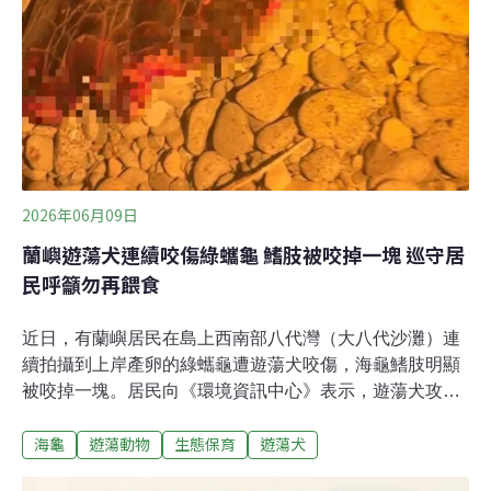
2026年06月09日
蘭嶼遊蕩犬連續咬傷綠蠵龜 鰭肢被咬掉一塊 巡守居
民呼籲勿再餵食
近日，有蘭嶼居民在島上西南部八代灣（大八代沙灘）連
續拍攝到上岸產卵的綠蠵龜遭遊蕩犬咬傷，海龜鰭肢明顯
被咬掉一塊。居民向《環境資訊中心》表示，遊蕩犬攻擊
海龜、吃掉海龜蛋事件時有發生，附近居民習慣餵食遊蕩
海龜
遊蕩動物
生態保育
遊蕩犬
犬，但由於公所編制不足，縣府動保單位亦無法抓捕狗隻
結紮、收容，問題年復一年發生，最後不了了之。海保署