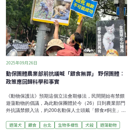
六個自然保護區（面積2.1萬公頃）、21個野生動物保護區
（海陸域面積2.8萬公頃）、22個自然保留區（海陸域面積
6.6萬公頃）範圍。
2025年09月26日
動保團體農業部前抗議喊「餵食無罪」 野保團體︰
政策應回歸科學和事實
《動物保護法》預期這個立法會期修法，民間開始有禁餵
遊蕩動物的倡議，為此動保團體於今（26）日到農業部門
外抗議禁餵入法，約200名動保人士頭戴「餵食≠飼主」的
布條，舉著「餵食無罪」的標語，高呼「外來種又怎樣？
遊蕩犬
餵食
台北
生物多樣性
犬殺
遊蕩動物
我們就是愛！」活動召集人黃泰山表示，餵食是為了方便
管理遊蕩犬、落實絕育；又質疑野保團體是擔心經費被動