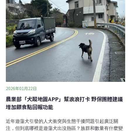
委提案能否發揮作用。郭子信︰餵食行為會製造外部成
本 全民承擔郭子信向《環境資訊中心》稱，目前規範飼主
責任的法源主要為《民法》第190條[1]，也有部分法院見
解會認為《動物保護法》第7條[2]構成《民法》第184條第
2項[3]保護他人之法律。這兩條法律在適用上，面對著共
同困境——法律將動物視為個人財產，必須有明確使用、
收益或處分行為，才能被認定為飼主。
2026年01月22日
農業部「犬蹤地圖APP」幫浪浪打卡 野保團體建議
增加餵食點回報功能
近年遊蕩犬引發的人犬衝突與生態干擾問題引起廣泛關
注，但到底哪裡是遊蕩犬出沒熱區？族群和數量有什麼變