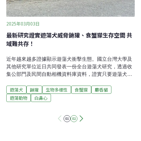
2025年03月03日
最新研究證實遊蕩犬威脅鼬獾、食蟹獴生存空間 共
域難共存！
近年越來越多證據顯示遊蕩犬衝擊生態。國立台灣大學及
其他研究單位近日共同發表一份全台遊蕩犬研究，透過收
集公部門及民間自動相機資料庫資料，證實只要遊蕩犬越
活躍，鼬獾和食蟹獴的活躍度、豐度就會越低。相關研究
遊蕩犬
鼬獾
生物多樣性
食蟹獴
麝香貓
獲國家科學技術委員會資助，論文於1月刊登於國際期刊
《Global ecology and conservation 》。研究作者之一何
遊蕩動物
白鼻心
欣澄向《環境資訊中心》表示，須迫切落實不餵食、不放
養，減少遊蕩犬繁殖，以保護野生動物族群生存。研究顯
01
02
示：體型最小的鼬獾最受遊蕩犬威脅農業部推估現今全台
有逾14萬隻遊蕩犬。論文指出，由於台灣中低海拔缺乏大
型原生食肉動物，遊蕩犬已成頂級掠食者，並且在黎明與