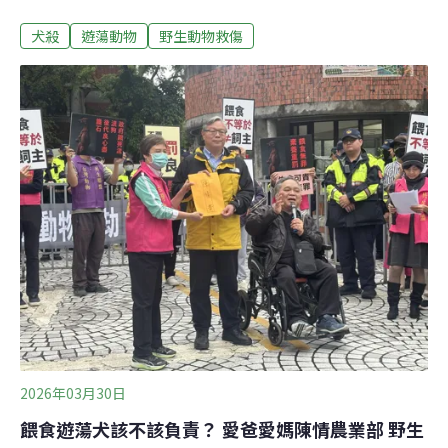
野生動物遭犬隻及貓隻攻擊數量顯著增加，經救傷後死亡
犬殺
遊蕩動物
野生動物救傷
及安樂死比例更分別逾五成及七成。相關報告於3月底刊
載於《自然保育季刊》。2017年零撲殺上路 犬貓放回後攻
擊野生動物數量增生多所急救站發表《從野生動物急救站
救傷資料分析看野生動物遭犬貓攻擊的趨勢變化》研究報
告，在14849筆原生種救傷案例中，有829隻（5.58%）為
被攻擊／創傷，當中594隻是遭犬貓攻擊（犬攻擊425隻、
貓攻擊169隻），占整體救傷的4%。若以2017年零撲殺政
策上路作為分水嶺，1993～2017年間遭犬貓攻擊有209
隻，占救傷數量2.25%；2018～2025年則上升至385隻，
占總數6.94%。
2026年03月30日
餵食遊蕩犬該不該負責？ 愛爸愛媽陳情農業部 野生