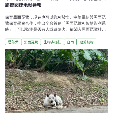
貓擅闖棲地就通報
保育黑面琵鷺，現在也可以靠AI幫忙。中華電信與黑面琵
鷺保育學會合作，推出全台首創「黑面琵鷺AI智慧監測系
統」，可以監測是否有人或遊蕩犬、貓闖入黑面琵鷺棲
地，即時通報學會及當地社區，監察系統每月平均通報
遊蕩犬
黑面琵鷺
生物多樣性
台南
遊蕩動物
160次入侵事件，有效減少約100名巡守人力。此外，中華
電信開發的AI影像及聲音辨識系統，可協助計算黑面琵鷺
數量，目前影像辨識率已達到九成。AI偵測不難 最難是如
何驅趕野狗和人優樂地永續、三人恆好與環境友善種子於
21日共同主辦第三屆《生物多樣性行動論壇》，聚焦企業
如何切入及倡議生物多樣性議題。論壇上，中華電信台南
營運處總經理蔡旻宏分享，他們近年與台灣黑面琵鷺保育
學會合作，推出全台首創「黑面琵鷺AI智慧監測系統」。
蔡旻宏表示，每年飛往台灣度冬的黑面琵鷺數量占全球總
量近六成，其中逾半會待在台南。然而，黑面琵鷺正面對
遊蕩犬入侵棲地、高致病性禽流感、水源影響食物鏈等生
存威脅，保育不可懈怠。黑面琵鷺保