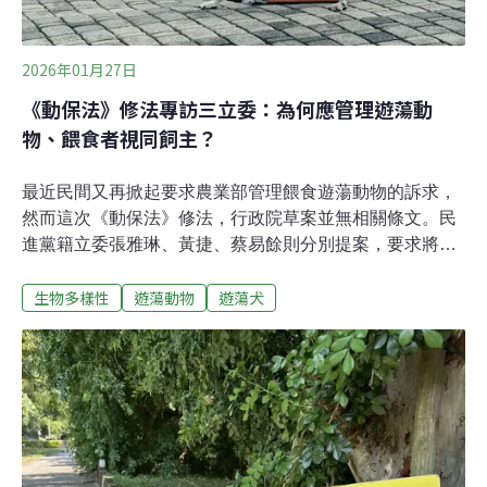
2026年01月27日
《動保法》修法專訪三立委：為何應管理遊蕩動
物、餵食者視同飼主？
最近民間又再掀起要求農業部管理餵食遊蕩動物的訴求，
然而這次《動保法》修法，行政院草案並無相關條文。民
進黨籍立委張雅琳、黃捷、蔡易餘則分別提案，要求將餵
食者視為實際管領之人，負飼主責任；公告遊蕩動物衝突
生物多樣性
遊蕩動物
遊蕩犬
熱區並禁止餵食；將遊蕩動物對人類及生態環境的衝擊跟
風險納入12年國民基本教育課綱等。立法院經濟委員會將
於28、29日排審動保法，有動保人士把立委提案形容為遊
蕩動物「餓死條款」，甚至明言年底選舉要把提案立委拉
下台。《環境資訊中心》訪問三名立委，了解其修法目
的，以及如何面對黨內及民間不同意見。張雅琳︰立委壓
力也很大，希望政府整體盤點遊蕩動物造成的問題民進黨
不分區立委張雅琳持續接獲各地反映，針對餵食遊蕩動物