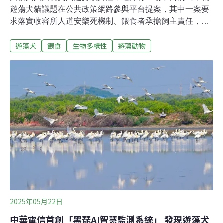
遊蕩犬貓議題在公共政策網路參與平台提案，其中一案要
求落實收容所人道安樂死機制、餵食者承擔飼主責任，已
過附議門檻。提案者「炸蝦」（化名）接受《環境資訊中
遊蕩犬
餵食
生物多樣性
遊蕩動物
心》訪問時稱，勸導勿餵的成效有限，「如果勸導有用，
世界上就不需要法律」，提出須另增法規，或調整責任認
定，加強管理。16日，農業部動物保護司就炸蝦的提案舉
辦意見蒐集會，部分地方政府動保單位發言時均坦言支持
禁餵，以減少遊蕩犬聚集及造成公共衛生問題；更有代表
直言，人道安樂死一詞太客氣，管理遊蕩動物「必須要有
更明確的減量措施」。有民間野保團體正與立委商議《動
保法》修法，加入禁餵無主遊蕩動物、餵食者有飼主責任
等條文。動保團體則動員26日到農業部外抗議禁餵入法。
民間提案人剖白︰如果勸導有用 世上不需要法律7月初，
民眾「炸蝦」（化名）在公共政策網路參與平台提案，要
求落實收容所人道安樂死機制、餵食者應視為管
2025年05月22日
中華電信首創「黑琵AI智慧監測系統」 發現遊蕩犬