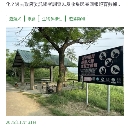
化？過去政府委託學者調查以及收集民團回報絕育數據，
作為政策依據，現在公民也可參與回報遊蕩犬出沒熱點。
遊蕩犬
餵食
生物多樣性
遊蕩動物
農業部開發「犬蹤地圖APP」，民眾可透過手機即時拍攝
遊蕩犬影像，相關資料會即時標註於地圖上。為野生動物
而走行動聯盟認為，APP功能略嫌不足，比如只能以手機
即時定點拍攝遊蕩犬，沒法先拍照後上傳資料；亦認為餵
食點與犬隻聚集、人犬衝突有關，建議可附加回報餵食
點。民眾即時拍攝回報遊蕩犬出沒 地圖會標註資料農業部
21日公布開發「犬蹤地圖APP」，使用者僅需註冊手機號
碼並完成一次性驗證碼驗證，即可使用回報功能。註冊後
民眾可透過手機即時拍攝遊蕩犬影像，由系統自動記錄
GPS定位，並運用AI技術辨識犬隻數量，資料會即時標註
於地圖上。農業部表示，現行人犬或生態衝突熱區，多由
各縣市依轄內管理需求自行劃設，雖具因地制宜
2025年12月31日