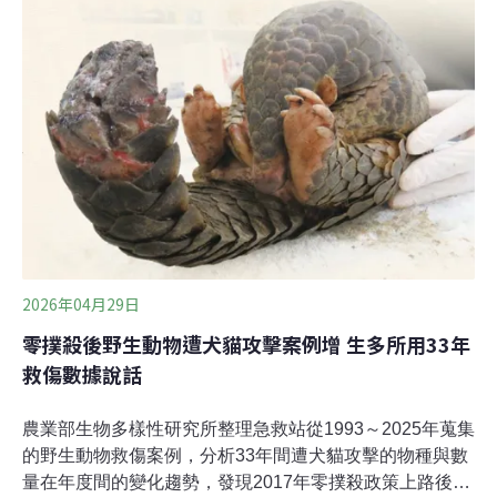
回覆稱收到相關通報，並指出全台海龜產卵棲地之中，蘭
嶼是犬隻騷擾最為嚴重的地方，後續會與地方政府共同應
對及處理遊蕩犬問題。蘭嶼遊蕩犬連續幾天攻擊海龜 拍攝
者施翰豪為台東縣蘭嶼鄉漁人社區發展協會成員，當時正
執行由海洋保育署輔導的「守護蘭色海岸線—2026年漁人
部落海岸（綠蠵龜）保育巡守計畫」。他於6月3日晚間8
時進行沙灘巡護期間，在大八代發現一隻遊蕩犬對將上岸
產卵的母龜吠叫，母龜轉頭放棄上岸返回大海。至晚間10
點半，施翰豪再經過大八代時，再聽聞犬叫聲並立刻跑上
前查看，發現有三隻狗於潮間帶攻擊欲上岸產
2026年04月29日
零撲殺後野生動物遭犬貓攻擊案例增 生多所用33年
救傷數據說話
農業部生物多樣性研究所整理急救站從1993～2025年蒐集
的野生動物救傷案例，分析33年間遭犬貓攻擊的物種與數
量在年度間的變化趨勢，發現2017年零撲殺政策上路後，