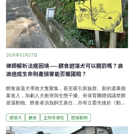
的爭議意見不斷。張雅琳坦言，議題不分藍綠陣營，很多
立委的選區，都有民眾餵飼遊蕩犬習慣，「對有選區壓力
的委員來說，真的會掙扎。因為立法後，第一個要面對的
往往就是自己的鄉親。」張雅琳主張應先以科學研究
2026年01月27日
律師解析法規困境——餵食遊蕩犬可以開罰嗎？浪
浪造成生命財產損害能否獲國賠？
餵食遊蕩犬導致犬隻聚集，甚至吸引新族群、新的遺棄個
案進入，加劇人犬衝突與生態干擾。有保育團體倡議禁餵
遊蕩動物、餵食者須負飼主責任，亦有立委先後於《動保
法》修法提案。然而，在修法完成以前，我們仍須面對問
遊蕩犬
餵食
生物多樣性
遊蕩動物
題——現行法規是否已有類似規範？如遊蕩犬貓造成民眾
生命及財產損害，能獲國賠嗎？《環境資訊中心》專訪具
備生態背景的律師郭子信，分析法律規範的困境，以及立