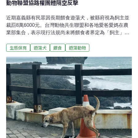
動物聯盟協路權團體隔空反擊
近期嘉義縣有民眾因長期餵食遊蕩犬，被縣府視為飼主並
裁罰8萬6000元。台灣動物共生聯盟和各地愛爸愛媽在農
業部集合，表示現行法規尚未將餵食者界定為「飼主」，
地方政府卻自行開罰。他們也向農業部遞交陳情書表達五
生態保育
遊蕩犬
餵食
遊蕩動物
大訴求。同一天，為野生動物而走行動聯盟、台灣機車路
權促進會等團體也召開記者會，強調固定餵食引發的野生
動物衝突與用路人安全風險，堅決反對餵食免責。共生聯
盟訴求「餵食不等於管領」 農業部：餵食者定義尚無共識
近期嘉義縣竹崎鄉內埔村有民眾長期餵食遊蕩犬，形成犬
群聚集熱點。嘉義縣府認定餵食者有持續管理行為，視為
飼主並裁罰八萬6000元。27日，台灣動物共生聯盟和台灣
各地的愛爸愛媽到農業部前集合陳情。台灣動物共生聯盟
代表黃泰山表示，「我們今天不是來抗議的，而是跟農業
部站在同一陣線，希望農業部堅持不要將『禁止餵食行
為、餵食等同飼主』入動保法。」黃泰山認為，政府應優
先處理寵物棄養的源頭問題，強調沒有棄養哪