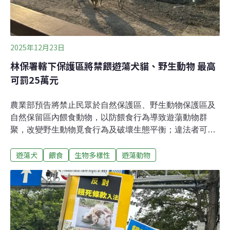
2025年12月23日
林保署轄下保護區將禁餵遊蕩犬貓、野生動物 最高
可罰25萬元
農業部預告將禁止民眾於自然保護區、野生動物保護區及
自然保留區內餵食動物，以防餵食行為導致遊蕩動物群
聚，改變野生動物覓食行為及破壞生態平衡；違法者可被
處1000元至25萬元罰鍰；禁餵令最快在年底生效。林業及
遊蕩犬
餵食
生物多樣性
遊蕩動物
自然保育署向《環境資訊中心》表示，一般深山或者須申
請才可進入的保護區、保留區，鮮少有餵食情況，最困擾
的是區域周邊村莊、河濱公園等非管轄範圍地點的餵食行
為，但這需要透過動保司修《動物保護法》處理。三類區
域禁餵令最快年底實施本次禁餵令的修正為《自然保護區
設置管理辦法》第九條、《野生動物保育法施行細則》第
十二條、《申請進入自然保留區許可辦法》第八條，涉及