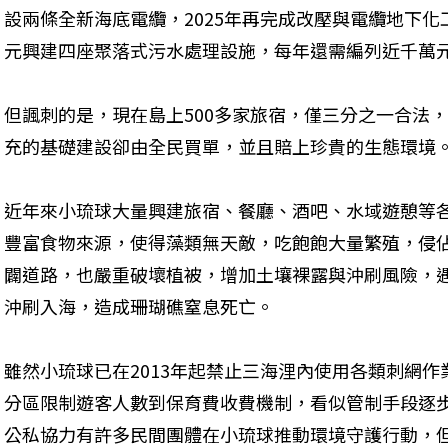
設兩條全新海底電纜，2025年再完成改壓與電纜地下化
元興建四座聚落式污水處理設施，每年還需編列近千萬
但諷刺的是，現在島上500多家旅宿，僅三分之一合法
充的基礎建設卻由全民買單，並且賠上珍貴的生態環境
近年來小琉球大量興建旅宿、餐廳、酒吧、水域遊憩等
豐富食物來源，使得藻類無天敵，吃飽飽大量繁殖，侵
闢道路，也嚴重破壞植被，增加土壤裸露與沖刷風險，
沖刷入海，造成珊瑚礁窒息死亡。
雖然小琉球已在2013年起禁止三海浬內使用各類刺網
分區限制遊客人數到保育費收費機制，看似管制手段逐
公私協力有許多民間團體在小琉球推動環境守護行動，