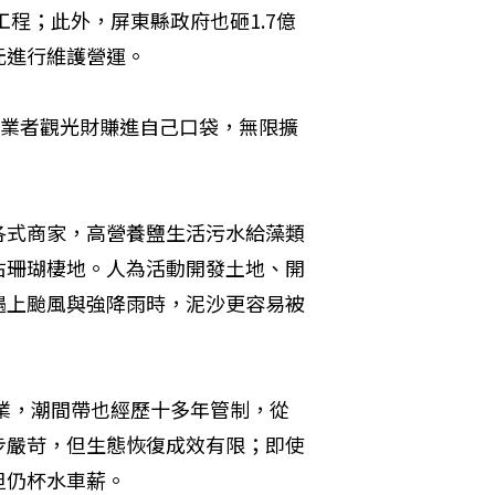
工程；此外，屏東縣政府也砸1.7億
元進行維護營運。
，業者觀光財賺進自己口袋，無限擴
。
各式商家，高營養鹽生活污水給藻類
佔珊瑚棲地。人為活動開發土地、開
遇上颱風與強降雨時，泥沙更容易被
作業，潮間帶也經歷十多年管制，從
步嚴苛，但生態恢復成效有限；即使
但仍杯水車薪。