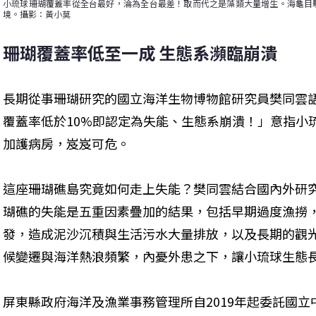
小琉球珊瑚覆蓋率從全台最好，淪為全台最差！取而代之是藻類大量增生。海龜目
境。攝影：黃小莫
珊瑚覆蓋率低至一成 生態系瀕臨崩潰
長期從事珊瑚研究的國立海洋生物博物館研究員樊同雲
覆蓋率低於10%即認定為失能、生態系崩潰！」意指小
加護病房，岌岌可危。
這座珊瑚礁島究竟如何走上失能？樊同雲結合國內外研
瑚礁的失能是五重因素疊加的結果，包括早期過度漁撈
發，造成泥沙沉積與生活污水大量排放，以及長期的觀
候變遷與海洋熱浪頻繁，內憂外患之下，讓小琉球生態
屏東縣政府海洋及漁業事務管理所自2019年起委託國