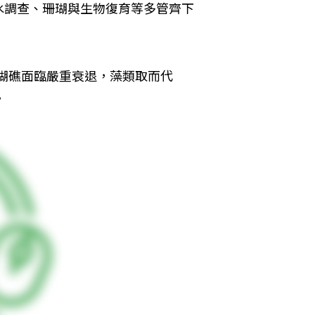
水調查、珊瑚與生物復育等多管齊下
珊瑚礁面臨嚴重衰退，藻類取而代
。