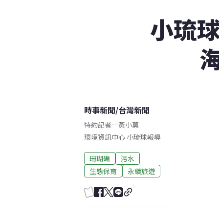
小琉球
時事新聞
/
台灣新聞
特約記者
—
黃小莫
環境資訊中心
小琉球
報導
珊瑚礁
污水
生態保育
永續旅遊