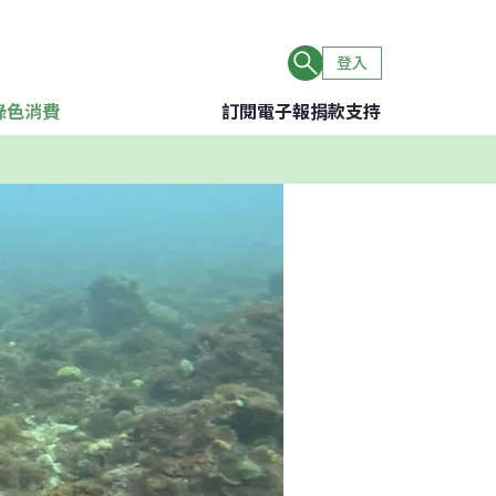
登入
綠色消費
訂閱電子報
捐款支持