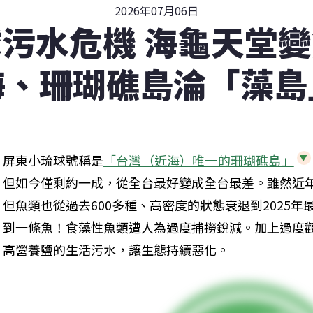
2026年07月06日
污水危機 海龜天堂
海、珊瑚礁島淪「藻島
屏東小琉球號稱是
「台灣（近海）唯一的珊瑚礁島」
但如今僅剩約一成，從全台最好變成全台最差。雖然近
但魚類也從過去600多種、高密度的狀態衰退到2025
到一條魚！食藻性魚類遭人為過度捕撈銳減。加上過度
高營養鹽的生活污水，讓生態持續惡化。