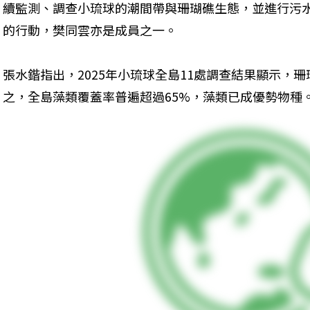
續監測、調查小琉球的潮間帶與珊瑚礁生態，並進行污
的行動，樊同雲亦是成員之一。
張水鍇指出，2025年小琉球全島11處調查結果顯示，
之，全島藻類覆蓋率普遍超過65%，藻類已成優勢物種