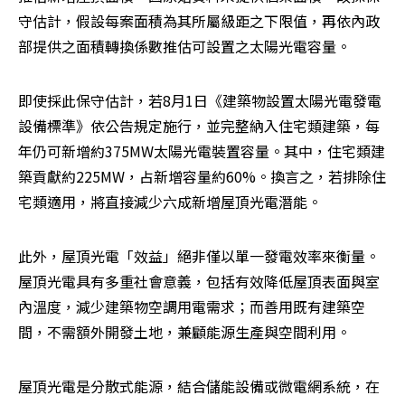
守估計，假設每案面積為其所屬級距之下限值，再依內政
部提供之面積轉換係數推估可設置之太陽光電容量。
即使採此保守估計，若8月1日《建築物設置太陽光電發電
設備標準》依公告規定施行，並完整納入住宅類建築，每
年仍可新增約375MW太陽光電裝置容量。其中，住宅類建
築貢獻約225MW，占新增容量約60%。換言之，若排除住
宅類適用，將直接減少六成新增屋頂光電潛能。
此外，屋頂光電「效益」絕非僅以單一發電效率來衡量。
屋頂光電具有多重社會意義，包括有效降低屋頂表面與室
內溫度，減少建築物空調用電需求；而善用既有建築空
間，不需額外開發土地，兼顧能源生產與空間利用。
屋頂光電是分散式能源，結合儲能設備或微電網系統，在