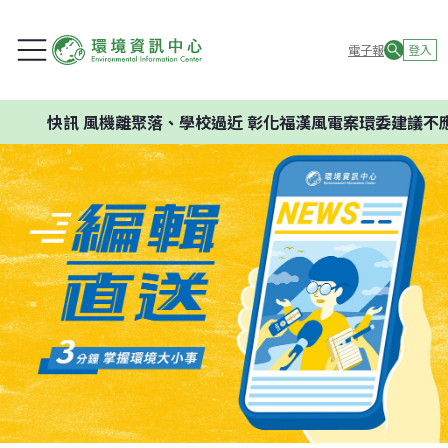
電子報
登入
快訊
風機離聚落、學校過近 彰化福漢風電案環委建議不應