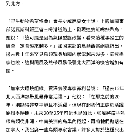
到北方。 
「野生動物希望協會」會長史威尼莫女士說，上週加國東
部諾瓦斯科細亞省三噚港道路上，發現這隻紅嘴熱帶鳥。
她說：「這可能是因為氣候型態改變，看來這種事發生的
機會一定會越來越多。」加國東部的鳥類觀察組織指出，
過去數十年來罕見鳥類現身加國的狀況越來越多，氣候學
家也說，這與颶風及熱帶風暴侵襲北大西洋的機會增加有
關。
「加拿大環境組織」資深氣候專家菲利普說：「過去12年
北大西洋熱帶風暴非常活躍。」他說：「在那之前的20
年，則顯得非常平靜且不活躍。但現在起我們正處於活躍
颶風季時期，未來20至25年可能也是如此，強風將這些熱
帶鳥類從非洲、中南美洲的鳥巢內捲起，再將牠們拋落在
加拿大，我出席一些鳥類專家會議，許多人對於這種只出