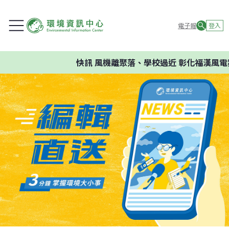
電子報
登入
快訊
風機離聚落、學校過近 彰化福漢風電