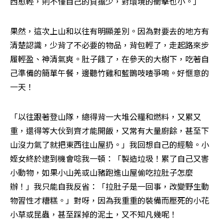
西愈輕，則不僅自己的負擔少，對環境的衝擊也小。」
果然，這次上山和以往有明顯差別。因為對要去的地方有
清楚認識，少背了不必要的物品，背包輕了，走起路來步
履輕盈、神清氣爽。肚子餓了，在參天的大樹下，吃著自
己準備的簡單午餐，邊聽竹雞和藍鵲吱喳爭鳴。好愜意的
一天！
「以往跟著登山隊，總得背一大堆公糧和燃料，又累又
重，還得等大伙到齊才能開飯，又常有大量廚餘，甚至下
山沒力氣了就把東西往山屋扔。」我回想自己的經驗。小
姪女終於逮到機會唸我一頓：「製造垃圾！累了自己又害
小動物，如果小山羌或山豬跑進山屋偷吃拉肚子怎麼
辦！」我只能自我反省：「拉肚子是一回事，改變野生動
物習性才糟糕。」對呀，因為我重重的裝備而壓死的小花
小草或昆蟲，甚至踩掉的泥土，又不知凡幾呢！