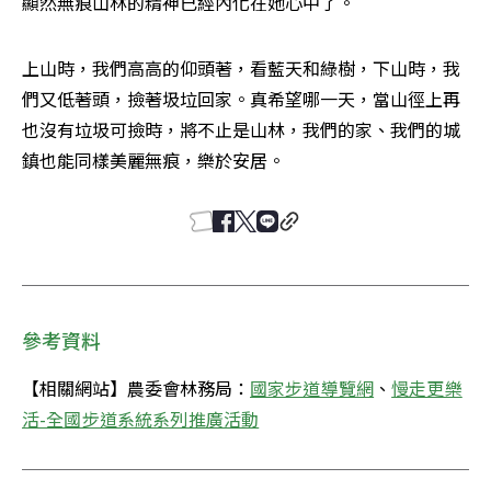
顯然無痕山林的精神已經內化在她心中了。
上山時，我們高高的仰頭著，看藍天和綠樹，下山時，我
們又低著頭，撿著圾垃回家。真希望哪一天，當山徑上再
也沒有垃圾可撿時，將不止是山林，我們的家、我們的城
鎮也能同樣美麗無痕，樂於安居。
參考資料
【相關網站】農委會林務局：
國家步道導覽網
、
慢走更樂
活-全國步道系統系列推廣活動