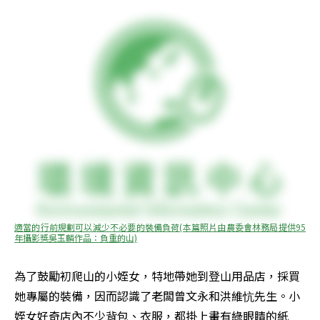
適當的行前規劃可以減少不必要的裝備負荷(本篇照片由農委會林務局提供95
年攝影獎吳玉麟作品：負重的山)
為了鼓勵初爬山的小姪女，特地帶她到登山用品店，採買
她專屬的裝備，因而認識了老闆曾文永和洪維忼先生。小
姪女好奇店內不少背包、衣服，都掛上畫有綠眼睛的紙