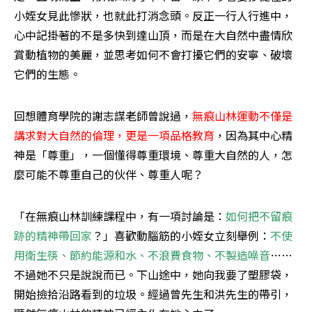
小姪女見此慘狀，也就此打消念頭。反正一行人行進中，
心中記掛著的不是多快到達山頂，而是在大自然中盡情欣
賞動植物的美麗，並思考如何不會打擾它們的安寧、破壞
它們的生態。
回想體育學院的謝志謀老師曾說過，
無痕山林運動不僅是
講求對大自然的倫理，更是一項品格教育
，因為其中心精
神是「尊重」，一個懂得尊重環境、尊重大自然的人，怎
麼可能不尊重自己的伙伴、尊重人呢？
「在無痕山林訓練課程中，有一項討論是：
如何把不留痕
跡的精神帶回家
？」喜歡動腦筋的小姪女立刻舉例：
不使
用衛生筷、節約能源和水、不浪費食物、不製造噪音
……
不過她不只是說說而已。下山途中，她向我要了塑膠袋，
開始撿拾沿路看到的垃圾。經過曾先生和洪先生的帶引，