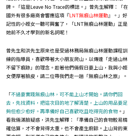
牌。「這是Leave No Trace的標誌。」曾先生解釋：「在
國外有很多廠商會響應這項『
LNT無痕山林運動
』。」好
記性的小姪女一聽可興奮了，「LNT無痕山林運動」正是
她前不久才學到的新名詞呢！
曾先生和洪先生原來也是受過林務局無痕山林運動課程訓
練的指導員，喜歡帶著大小朋友爬山，以傳達「走過山林
不留下痕跡」的理念。趁著他們倆假日要上山，我與小姪
女便厚著臉皮，請二位帶我們走一趟「無痕山林之旅」。
「
不過要實踐無痕山林，可不能上山才開始。請你們回
去，先找資料，把這次目的地了解清楚，上山的用品要足
夠但愈少愈好。再準備好自己喜歡吃且吃得完的食物
。」
看我倆滿臉疑惑，洪先生解釋：「準備自己的食物較易精
確估算，才不會背得太重，也不會產生廚餘。上山背的東