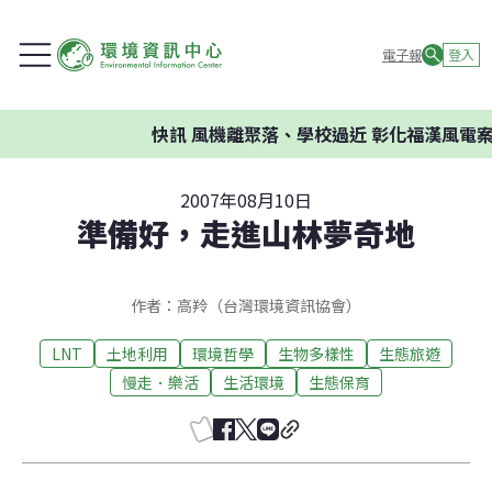
電子報
登入
快訊
風機離聚落、學校過近 彰化福漢風電案
2007年08月10日
準備好，走進山林夢奇地
作者：高羚（台灣環境資訊協會）
LNT
土地利用
環境哲學
生物多樣性
生態旅遊
慢走．樂活
生活環境
生態保育