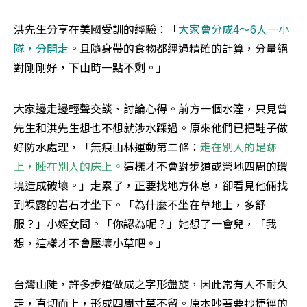
洪先生分享在美國受訓的經驗：「
大家會分成4～6人一小
隊，分開走
。且隨身帶的食物都經過精確的計算，分量絕
對剛剛好，下山時一點不剩。」
大家邊走邊輕聲交談、討論心得。前方一個水漥，只見曾
先生和洪先生想也不想就涉水踩過。原來他們已把鞋子做
好防水處理，「無痕山林運動第二條：
走在別人的足跡
上，睡在別人的床上
。
這樣才不會對步道或營地四周的環
境造成破壞。」走累了，正要找地方休息，卻看見他倆找
到裸露的岩石才坐下。「為什麼不坐在草地上，多舒
服？」小姪女問。「你認為呢？」她想了一會兒，「我
想，這樣才不會壓壞小草吧。」
台灣山陡，許多步道做成之字形盤旋，因此常有人不耐久
走，直切而上，形成四周寸草不留。原本吵著要抄捷徑的