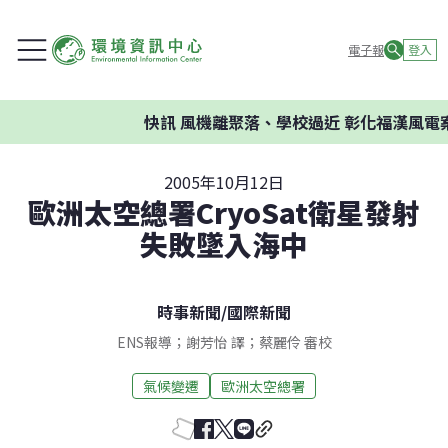
電子報
登入
快訊
風機離聚落、學校過近 彰化福漢風電案
2005年10月12日
歐洲太空總署CryoSat衛星發射
失敗墜入海中
時事新聞
/
國際新聞
ENS報導；謝芳怡 譯；蔡麗伶 審校
氣候變遷
歐洲太空總署