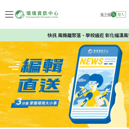
電子報
登入
快訊
風機離聚落、學校過近 彰化福漢風