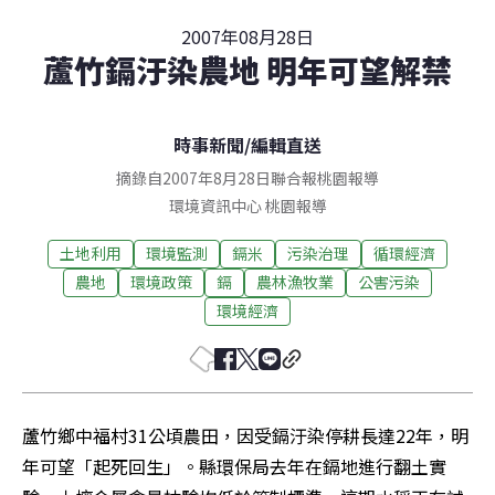
2007年08月28日
蘆竹鎘汙染農地 明年可望解禁
時事新聞
/
編輯直送
摘錄自2007年8月28日聯合報桃園報導
環境資訊中心
桃園
報導
土地利用
環境監測
鎘米
污染治理
循環經濟
農地
環境政策
鎘
農林漁牧業
公害污染
環境經濟
蘆竹鄉中福村31公頃農田，因受鎘汙染停耕長達22年，明
年可望「起死回生」。縣環保局去年在鎘地進行翻土實