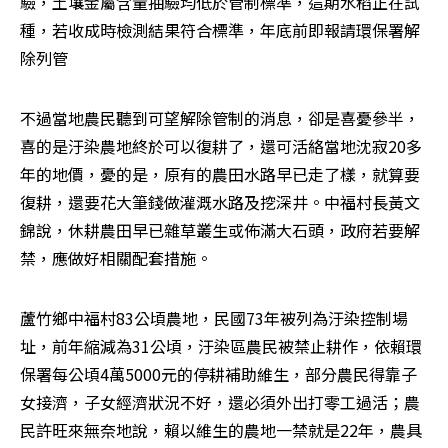
驗，土壤金屬含量抽驗均低於管制標準，這期水稻正在試
種，若收成時檢測結果符合標準，年底前即報請環保署解
除列管
不過當地農民聽到可望解除管制的消息，卻是喜憂參半，
喜的是汙染農地終於可以復耕了，還可活絡當地沈寂20多
年的地價，憂的是，原有的農田水路早已走了樣，就算要
復耕，還要花大筆錢做灌溉水路及挖深井。中福村長黃文
錦說，休耕農田早已雜草叢生或佈滿大石頭，政府若要解
禁，應做好相關配套措施。
蘆竹鄉中福村83公頃農地，民國73年被列為汙染控制場
址，前年縮減為31公頃，汙染區農民被禁止耕作，依賴環
保署每公頃4萬5000元的停耕補助維生，部分農民得靠子
女接濟，子女經濟狀況不好，還必須外出打零工過活；農
民許旺來無奈地說，賴以維生的農地一禁就是22年，農具