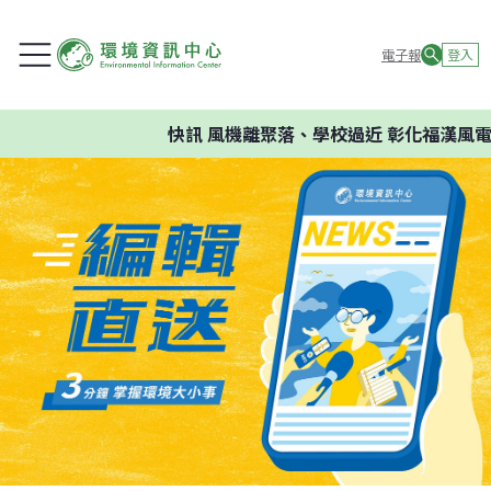
電子報
登入
快訊
風機離聚落、學校過近 彰化福漢風電