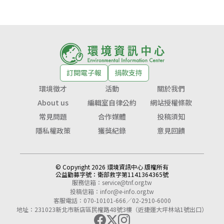
訂閱電子報
捐款支持
環境徵才
活動
關於我們
About us
編輯室自律公約
網站授權條款
常見問題
合作媒體
投稿須知
隱私權政策
獲獎紀錄
意見回饋
© Copyright 2026 環境資訊中心 版權所有
公益勸募字號：
衛部救字第1141364365號
服務信箱：
service@tnf.org.tw
投稿信箱：
infor@e-info.org.tw
客服電話：070-10101-666／02-2910-6000
地址：231023新北市新店區民權路48號3樓（近捷運大坪林站1號出口）