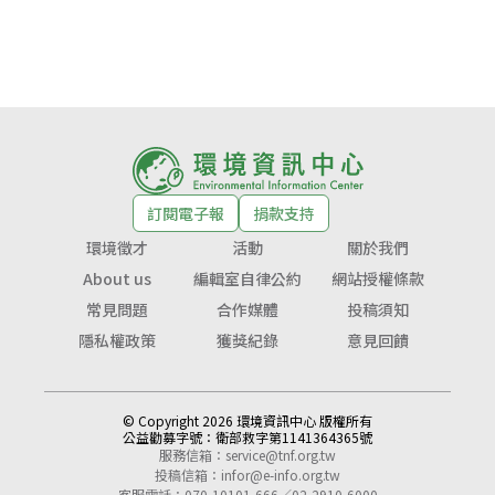
訂閱電子報
捐款支持
環境徵才
活動
關於我們
About us
編輯室自律公約
網站授權條款
常見問題
合作媒體
投稿須知
隱私權政策
獲獎紀錄
意見回饋
© Copyright 2026 環境資訊中心 版權所有
公益勸募字號：
衛部救字第1141364365號
服務信箱：
service@tnf.org.tw
投稿信箱：
infor@e-info.org.tw
客服電話：070-10101-666／02-2910-6000