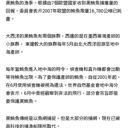
黑鮪魚的漁季。根據由7個歐盟國家收到黑鮪魚捕獲量的
回報，委員會表示2007年歐盟的鮪魚限量16,780公噸已耗
盡。
大西洋的黑鮪魚有兩個族群，西邊的是在墨西哥灣產卵的
小族群， 東邊較大的族群每年5月由北大西洋迴游至地中
海產卵。
每年當鮪魚進入地中海的時令，偵查機和直升機都會出動
等待鮪魚出現。為了要保護產卵的鮪魚，自從2001年起，
在6月使用偵查機被視為違法。世界自然基金會地中海分
會表示，6月中曾經觀察到非法的飛行，該分會宗旨即是
要保護黑鮪魚。
黑鮪魚傳統是以魚網捕捉，但是大部分的捕網，現在已被
高科技的捕漁船隊所取代。