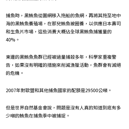
捕魚時，黑鮪魚從圍網移入拖船的魚網，再將其拖至地中
海的黑鮪魚養殖場，在那兒鮪魚被圈養，以供應日本壽司
和生魚片市場，這些消費大概佔全球黑鮪魚捕獲量的
40%。
東邊的黑鮪魚魚群已經被過量捕殺多年，科學家重複警
告，如果沒有明確的措施來削減漁獵活動，魚群會有滅絕
的危機。
2007年對歐盟和其他捕魚國家的配額是29500公噸。
但是世界自然基金會說，問題是沒有人真的知道到底有多
少噸的鮪魚在捕魚季中被捕捉。