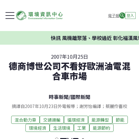
電子報
登入
快訊
風機離聚落、學校過近 彰化福漢風
2007年10月25日
德商博世公司不看好歐洲油電混
合車市場
時事新聞
/
國際新聞
摘譯自2007年10月23日外電報導；謝芳怡編譯；蔡麗伶審校
混合動力車
交通運輸
循環經濟
能源轉型
節能
環境經濟
生活環境
工業
能源節約