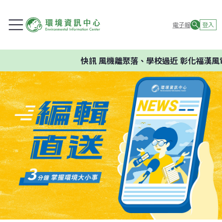
電子報
登入
快訊
風機離聚落、學校過近 彰化福漢風