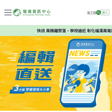
電子報
登入
快訊
風機離聚落、學校過近 彰化福漢風電