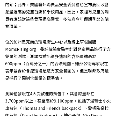
的鉛；此外，美國聯邦消費品安全委員會也宣布要回收含
鉛量過高的兒童首飾和學校用品。因此，家裡有兒童的消
費者應該對這些發現提高警覺，多注意今年假期季節的購
物清單。 
位於加州奧克蘭的環境衛生中心以及線上草根團體
MomsRising.org，委託檢驗實驗室針對兒童用品進行了含
鉛量的測試，測試檢驗出很多塗料的含鉛量遠高於
600ppm（百萬分之一）的合法範圍。雖然公衛專家現在
表示暴露於含鉛環境是沒有安全範圍的，但是聯邦政府還
是採行了限制含鉛量的標準值。 
測試也發現在4大受歡迎的背包中，其含鉛量都在
3,700ppm以上，甚至高於9,100ppm，包括了湯瑪士小火
車背包（Thomas and Friends backpack）、愛探險朵拉
後背包（Dora the Explorer）、迪亞哥包（Go Diego 