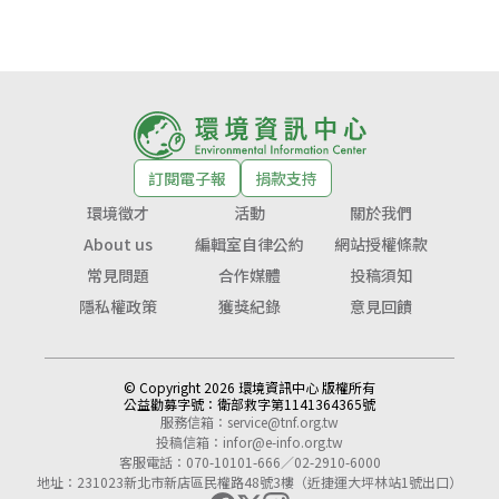
訂閱電子報
捐款支持
環境徵才
活動
關於我們
About us
編輯室自律公約
網站授權條款
常見問題
合作媒體
投稿須知
隱私權政策
獲獎紀錄
意見回饋
© Copyright 2026 環境資訊中心 版權所有
公益勸募字號：
衛部救字第1141364365號
服務信箱：
service@tnf.org.tw
投稿信箱：
infor@e-info.org.tw
客服電話：070-10101-666／02-2910-6000
地址：231023新北市新店區民權路48號3樓（近捷運大坪林站1號出口）