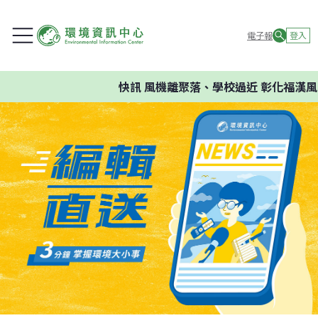
電子報
登入
快訊
風機離聚落、學校過近 彰化福漢風