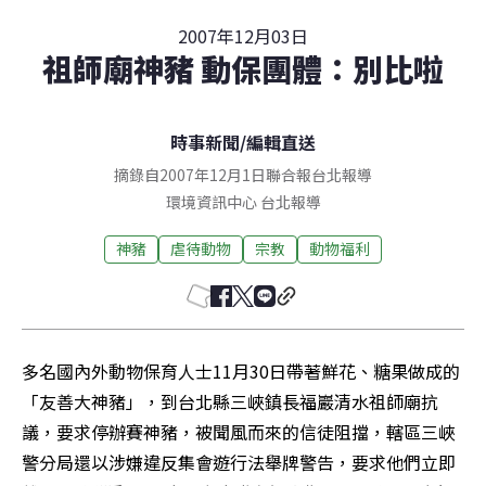
2007年12月03日
祖師廟神豬 動保團體：別比啦
時事新聞
/
編輯直送
摘錄自2007年12月1日聯合報台北報導
環境資訊中心
台北
報導
神豬
虐待動物
宗教
動物福利
多名國內外動物保育人士11月30日帶著鮮花、糖果做成的
「友善大神豬」，到台北縣三峽鎮長福巖清水祖師廟抗
議，要求停辦賽神豬，被聞風而來的信徒阻擋，轄區三峽
警分局還以涉嫌違反集會遊行法舉牌警告，要求他們立即