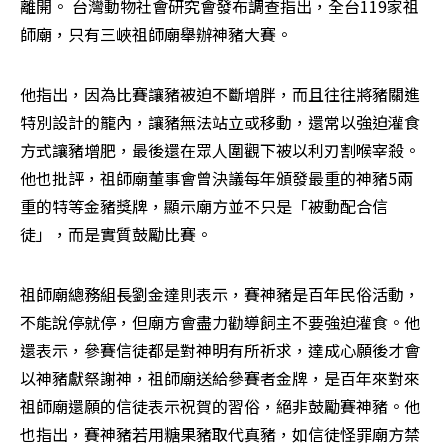
離開。 台灣動物社會研究會發布調查指出，全台119家祖
師廟，只有三峽祖師廟舉辦神豬大賽。
他指出，因為比賽讓豬被迫不斷增胖，而且往往將豬關進
特別設計的籠內，讓豬無法站立或移動，還常以強迫灌食
方式讓豬增肥，最後還在眾人圍觀下被以利刃割喉宰殺。
他也批評，祖師廟董事會曾決議每年頒發最重的神豬5兩
重的特等金豬獎牌，顯示廟方並不只是「被動配合信
徒」，而是實質鼓勵比賽。
祖師廟總務組長劉金達則表示，賽神豬是百年民俗活動，
不能說停就停，但廟方會盡力勸導飼主不要強迫灌食。他
還表示，參賽信徒都是對神明有所祈求，達成心願後才會
以神豬獻祭謝神，祖師廟送給參賽者金牌，是百年來對來
祖師廟還願的信徒表示祝賀的習俗，絕非鼓勵賽神豬。他
也指出，賽神豬若用糖果豬取代真豬，如信徒怪罪廟方禁