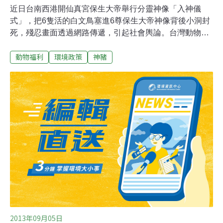
近日台南西港開仙真宮保生大帝舉行分靈神像「入神儀
式」，把6隻活的白文鳥塞進6尊保生大帝神像背後小洞封
死，殘忍畫面透過網路傳遞，引起社會輿論。台灣動物社
會研究會對此表示，不只是這次的「入神儀式」，台灣民
動物福利
環境政策
神豬
間信仰不乏此類既殘忍又違反《動物保護法》的祭祀行
為，舉凡神豬重量比賽、吊掛活魚祭祀、現宰活雞活鴨以
鮮血畫符等皆是。台灣動物社會研究會、台北市野鳥學
會、環境法律人協會、全國教師工會總聯合會，昨（18）
日共同召開記者會嚴正抗議，要求政府主管機關嚴格執
法，積極推動廢除此等殘虐生命的陋俗，以免少數廟宇以
宗教民俗名義殘虐動物，給社會錯誤的生命教育示範。封
死文鳥但憑祭祀之名 大法官：習俗仍受法律約束依照台灣
習俗，金身入神需放羽鳥、銅錢、文旨、金龍鈕等四寶，
虎頭蜂、蜈蚣、蛇等也都是常放的寶物。開仙真宮總幹事
劉明印解釋：「是保生大帝透過乩童降旨，須延續3百多
年傳統，廟方不得不從。」他說，過去曾用畫眉鳥及台灣
特
2013年09月05日