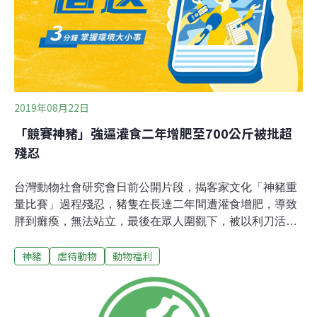
2019年08月22日
「競賽神豬」強逼灌食二年增肥至700公斤被批超
殘忍
台灣動物社會研究會日前公開片段，揭客家文化「神豬重
量比賽」過程殘忍，豬隻在長達二年間遭灌食增肥，導致
胖到癱瘓，無法站立，最後在眾人圍觀下，被以利刀活活
割喉宰殺。據台灣動物社會研究會表示，「神豬」在飼養
神豬
虐待動物
動物福利
過程中被限制活動，被迫關在用粗竹或鐵管架設的「窟」
內，豬隻無法站立或移動，只可以翻身。一般豬隻只有
100多公斤重，但為了讓神豬賣得更好價錢，在灌食一至
二年後，神豬體重能高達700公斤。當神豬不肯進食時，