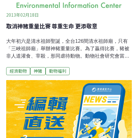
2013年02月18日
取消神豬重量比賽 尊重生命 更添敬意
大年初六是清水祖師聖誕，全台126間清水祖師廟，只有
「三峽祖師廟」舉辦神豬重量比賽。為了贏得比賽，豬被
非人道灌食、宰殺，形同虐待動物。動物社會研究會當天
到三峽祖師廟以一頭保麗龍製、裝扮花飾的「花神豬」祭
經濟動物
神豬
動物福利
拜清水祖師爺，並呼籲三峽祖師廟取消神豬重量比賽。15
日當天，三峽飄著細雨，祖師廟前擠滿人潮搶看廟前廣場
上得獎的神豬。動保團體則抬著花神豬在廟前的長福橋上
行走，沿路向廟方喊話：「超重非福，停止神豬重量比
賽」，同時發送888個經祖師爺加持過的平安、發財「錢
母」。動物社會研究會執行長朱增宏說，清水祖師是得道
高僧，本身是素食者，多數祖師廟都拜素食，唯獨三峽祖
師還在用虐待動物的方式祭拜，實在沒道理。多數民眾表
示，只是單純來祭拜，並不清楚神豬的飼養及宰殺情形，
經動保志工解說後，有民眾表示比不比賽其實無所謂。來