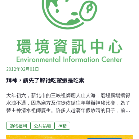
當選村長後正好輪到15年輪值一次的義民祭典，覺得自己
應該做點事。他解釋說，義民節中的「奉飯」活動傳承客
家人感謝義民保鄉衛民的忠義精神，而農業時代的神豬祭
拜，則彰顯客家人刻苦團結的「分福文化」。然而時代不
斷變遷，他認為基於健康的理由，應該鼓勵大家少吃肉。
廖正仁也以「創意金豬」取代舊有的習俗，認購「創意金
豬」的民眾，存入象徵吉祥、幸運數字的錢幣供奉
2012年02月01日
拜神，請先了解祂吃葷還是吃素
大年初六，新北市的三峽祖師廟人山人海，廟埕廣場擠得
水洩不通，因為廟方及信徒依循往年舉辦神豬比賽，為了
替主神清水祖師慶生。許多人趁著年假放晴的日子，前來
拜拜湊熱鬧，希望神明保佑今年闔家平安。與此同時，台
動物福利
公共論壇
神豬
灣神豬比賽登上奧地利「標準報（Der Standard）」，並
以「兇殘的比賽在台灣」為標題，配圖詳細報導台灣人如