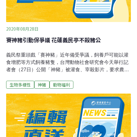
2020年08月28日
賽神豬引動保爭議 花蓮義民亭不殺豬公
義民祭重頭戲「賽神豬」近年備受爭議，飼養戶可能以灌
食增肥等方式飼養豬隻，台灣動物社會研究會今天舉行記
者會（27日）公開「神豬」被灌食、宰殺影片，要求農委
會開罰，別包庇飼養戶。與會立委吳思瑤也疾呼，即便維
生物多樣性
神豬
動物福利
持民間信仰賽神豬的傳統，也不能違反動物保護法，可改
以創意方式轉型。花蓮富里鄉竹田義民亭今年取消辦理神
豬競賽，主委劉貴華表示，去（2019）年就有動保團體反
映，村民們也覺得可以接受，今年決議取消，改以屠宰場
買來的豬隻進行祭典。參與苗栗縣永貞宮「賽神豬」的林
姓飼主說，飼養神豬要讓牠吃好、睡好，不僅幫牠鋪睡
墊，天氣太熱還得開電扇、冷氣降溫，「幾乎是百般呵護
照顧」並無動保團體所指虐待情事。