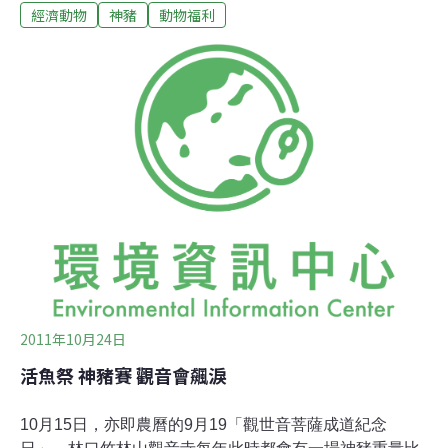
經濟動物
神豬
動物福利
這項傳統比賽28日在台灣新北市舉行，一隻幾乎1噸重的
黑豬慘遭虐待後被送上祭壇，還有10萬觀眾現場圍觀。這
隻被選中的豬首先被上色成黑，宰殺清洗後用水果等裝飾
上桌。養豬過程就不人道，強迫豬吃重到無法站立行走。
主辦單位還表示，依照迷信豬隻越重，會給主人更多的幸
運。該報表示這項傳統應該有200多年的歷史，當時村裡
的人會用豬來祭神，然後殺豬跟鄰居分享肉食。台灣動物
保護者已經對這項活動展開抗爭，2011年8月有一個影帶
流傳開來，上面記錄著如何強制飼養跟宰殺這些候選豬
隻；台灣動物社會研究會主任陳玉敏表示，他們完全反對
這項活動；新北市的活動主辦寺廟是台灣最後一家僅存舉
辦這項活動的寺廟。但是標準報指
2011年10月24日
活魚祭 神豬賽 觀音會飆淚
10月15日，亦即農曆的9月19「觀世音菩薩成道紀念