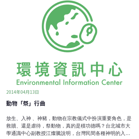
藝術大學音樂系，3位來自輔仁大學音樂系。他們以小提
琴演奏兩首弦樂，曲調時而悠揚，時而哀淒，與身後投影
「神豬被不人道對待」的影片，在視覺上形成強烈對比，
也讓人對神豬的悲慘遭遇感同身受。動物社會研究會主任
陳玉敏表示，正常的豬隻重量約2、300台斤，要養一頭上
千台斤的神豬，飼養者會在豬隻約500台斤時「下窟」，
在豬圈的上方架設鐵條，限制行動，使其只能翻身、無法
站立，並用管子每天強制灌入30～40台斤的食物，讓豬隻
胖到四肢癱瘓、骨骼承受不住體重而變形；且因肥胖造成
心臟病、脂肪肝等病痛。宰殺時，也
2014年04月13日
動物「祭」行曲
放生、入神 、神豬，動物在宗教儀式中扮演重要角色，是
救贖、還是虐待，祭動物，真的是積功德嗎？台北城市大
學通識中心副教授江燦騰說明，台灣民間各種神明的入