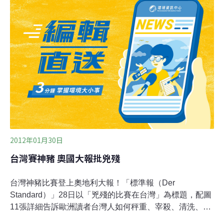
何宰殺、祭祀一隻重達千斤以上的冠軍神豬。這樣的奇風
異俗再度躍上國際媒體，我相信國人絕對無法視之為「台
灣之光」；至於那些接受祭拜的神明，也未必欣然接受這
麼殘忍的祭品。以三峽祖師廟的主神清水祖師為例，生前
乃北宋福建泉州安溪的佛教禪宗得道高僧，辭世之後逐漸
被民間信仰化，而被視為安溪鐵觀音的保護神。佛教的高
僧，一生僅守戒律，不得殺生，一生都在宣揚佛家慈愛護
生的觀念，但身後信徒卻以殺豬公來祭拜祂，年年都有十
頭左右的豬公因祂的生而受死，並在生前遭受禁錮虐養。
不知這位高僧在天之靈面對虔誠敬拜，卻「
2012年01月30日
台灣賽神豬 奧國大報批兇殘
台灣神豬比賽登上奧地利大報！「標準報（Der
Standard）」28日以「兇殘的比賽在台灣」為標題，配圖
11張詳細告訴歐洲讀者台灣人如何秤重、宰殺、清洗、擺
放跟祭祀一隻重達1000公斤的冠軍神豬。「標準報」指出