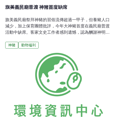
旗美義民廟普渡 神豬首度缺席
旗美義民廟祭拜神豬的習俗流傳超過一甲子，但養豬人口
減少，加上保育團體批評，今年大神豬首度在義民廟普渡
活動中缺席。客家文史工作者感到遺憾，認為酬謝神明的
心意應該要保存下去。旗美褒忠義民廟位於旗尾山下，2
神豬
動物福利
日起舉辦3天普渡，昨天是放水燈祈福，主任委員陳子文
帶領多位委員前往中壇橋祭祀、誦經，談起今年義民廟不
再有神豬當祭品，言詞中充滿無奈。研究客家文史的「美
濃周刊」社長黃森松卻不如此看待。黃森松說，早期農家
人要養大豬並不容易，透過這個儀式來感謝神明保佑，
「每個祭祀行為都有它的心理背景，不應該輕言放棄」。
黃森松指出，祭拜神豬的形式要保存，不過內容應該改
變，最好把飼養時間縮短到一年，不要養成太大才來祭
拜。