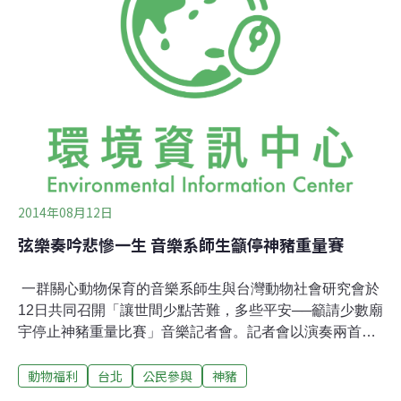
飼養員會用灌食器敲打豬鼻，逼神豬張開嘴巴，而且為預
防神豬掙扎，在餵食時會用一根又長又粗的竹杆，壓在神
豬背部令牠無法動彈。在飼養過程中，不少神豬因肥胖罹
患疾病，尤其在高溫時，經常導致動物死亡。台灣動物社
會研究會批評，此舉已違反「動保法」與「畜牧法」法
規，因屠宰者未有先以人道致昏神豬，亦沒有將神豬吊掛
離地30公分，痛斥比賽以「宗教、民俗」之名，拿著宗教
祭祀的大旗殘虐動物，強行灌食的行為令人痛心。
2014年08月12日
弦樂奏吟悲慘一生 音樂系師生籲停神豬重量賽
一群關心動物保育的音樂系師生與台灣動物社會研究會於
12日共同召開「讓世間少點苦難，多些平安──籲請少數廟
宇停止神豬重量比賽」音樂記者會。記者會以演奏兩首優
美的絃樂，對比神豬一生悲慘遭遇，呼籲停止舉辦不人道
動物福利
台北
公民參與
神豬
的神豬重量競賽，並傳達「不造成其他生命苦難，才能創
造祥和與平安」的理念。4位演奏的學生中，1位來自台北