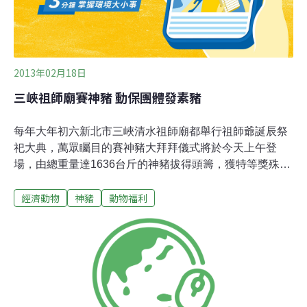
自桃園縣復興鄉東興宮的黃先生說，習俗可以改進，不一
定要用真的豬，例如過去他主辦廟會活動時，就訂2
2013年02月18日
三峽祖師廟賽神豬 動保團體發素豬
每年大年初六新北市三峽清水祖師廟都舉行祖師爺誕辰祭
祀大典，萬眾矚目的賽神豬大拜拜儀式將於今天上午登
場，由總重量達1636台斤的神豬拔得頭籌，獲特等獎殊
榮。因動保團體認為神豬競賽有違人道，今將攜帶由糖果
經濟動物
神豬
動物福利
及花製成的「福氣豬」，於長福橋上沿途分送民眾，表達
理性訴求。三峽祖師廟總務組長劉金達回應，宗教信仰是
個人自由，祭典非由廟方主導，不管是信眾需求或是動保
團體訴求，廟方皆給予尊重，站在愛護生命的立場，當然
不鼓吹虐待動物的行為，因神豬競賽引發爭議，2017年擬
取消頒贈獎牌，但需經由董事會決議。秀川里里長李楷瑞
表示，三峽大拜拜是當地傳統宗教信仰文化，迎奉祖師爺