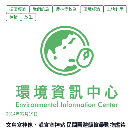
神，其實是神像雕刻者的行業傳統和職業秘密。在木刻神
循環經濟
我們的島
農林漁牧業
環境經濟
土地利用
像背後開洞，將昆蟲或小動物活體塞進內部，讓其死亡，
可以讓神明顯得「威猛有神」。活潑可愛的白文鳥被活塞
神豬
放生
入神，遭到輿論制止，另外每逢農曆7月20日，客家義民
祭的「賽神豬」活動，也引發議論。這項活動源於日據時
代，因為要鼓勵養豬戶養出好豬，在祭神儀式中加入這個
活動，農家也相信，能養出冠軍神豬供奉義民爺，是光宗
耀祖的一件事，於是，把養豬當成是在侍奉雙親，讓牠吃
好、穿好、睡好，照顧的無微不至，延續到現在卻變了
調。紀錄片導演林瑞珠耗時2年，走訪近20處神豬農場，
希望呈現台灣特殊的「神豬文化」。她發現，飼主為求冠
軍，以灌食器強灌餵食豬隻，另外為了避免消耗脂肪熱
量，豬隻還會被限制行動，胖到正常體重的好幾倍，連站
2014年02月19日
文鳥塞神像、灌食塞神豬 民間團體籲檢舉動物虐待