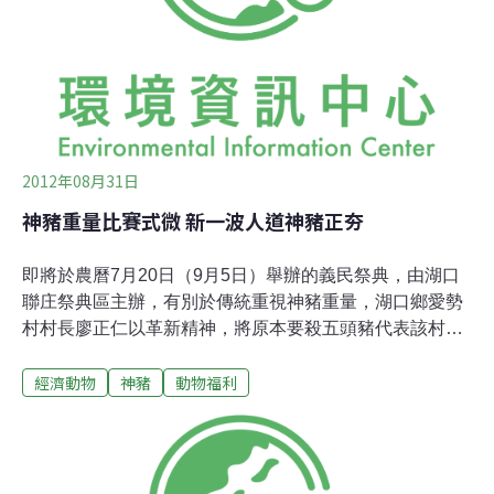
的儀式從正月初四延續到正月29日，神明在每個里輪流巡
迴遶境，熱鬧一整個月，全台僅有。而神豬祭典持續一、
兩百年之久，已成為重要民俗活動，也是信眾的共同記
憶，應被視為藝術文化看待，盼外界予以尊重。台灣動物
社會研究會執行長朱增宏批評，全台126間清水祖
2012年08月31日
神豬重量比賽式微 新一波人道神豬正夯
即將於農曆7月20日（9月5日）舉辦的義民祭典，由湖口
聯庄祭典區主辦，有別於傳統重視神豬重量，湖口鄉愛勢
村村長廖正仁以革新精神，將原本要殺五頭豬代表該村祭
拜的慣例，改為「少殺兩頭豬」之外，更首創金豬替代肉
經濟動物
神豬
動物福利
豬供奉神明。此舉不但獲得780多位鄉民響應認購，盈餘
將捐助辦理義民祭典，更為客家精神注入豐富的人道主義
色彩。創意健康心誠則靈湖口鄉在地廟宇：湖鏡村三元
宮、波羅汶三元宮、上湖里三元宮、祥喜註生宮均投入支
持。廖正仁說，他曾親眼看過神豬被灌食，心裡很不忍。