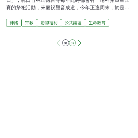
日」，林口竹林山觀音寺每年此時都會有一場神豬重量比
賽的祭祀活動，來慶祝觀音成道，今年正逢周末，於是趁
著假日前往一探究竟，沒想到看見不亞於神豬虐養的吊掛
神豬
宗教
動物福利
公共論壇
生命教育
活魚殘忍畫面。猶記二年前也在新竹義民節神豬比賽現
場，看到包括特等獎在內的三位神豬比賽得獎主以活魚吊
掛的方式來獻祭，離水的魚兒不斷的張口喘息，在豔陽炙
01
02
熱的大熱天底下，我相信任何人看了都可以感受到那活魚
的痛苦，因此引來許多人的指指點點，並發出一聲聲驚
叫，有一個小孩突然大聲說:「好可憐喔！為什麼那麼殘
忍！」小朋友的直心之語馬上引起眾人附和，問那站在一
旁的得獎主說：「是啊！你為什麼要用活魚來拜！」他被
指責之後有點發窘，馬上拿起礦泉水來不斷的淋那條魚，
好似要彌補自己犯下的錯誤。反觀林口這場神豬比賽的活
魚祭，幾乎每一條神豬下方都掛上一條。我問了幾位參與
祭祀的飼主，為何要掛上一條活魚來祭拜，沒人說得出個
道