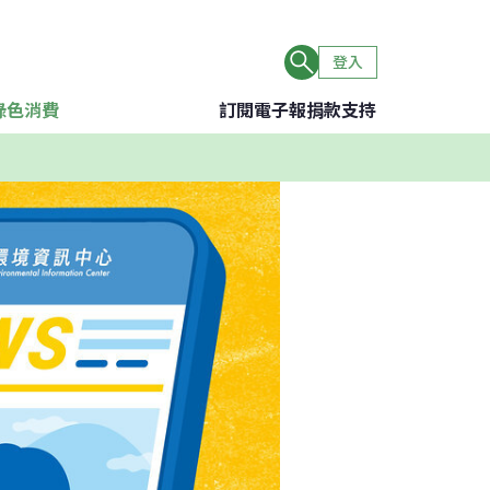
登入
綠色消費
訂閱電子報
捐款支持