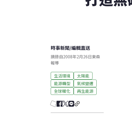
時事新聞
/
編輯直送
摘錄自2008年2月26日東森
報導
生活環境
太陽能
能源轉型
氣候變遷
全球暖化
再生能源