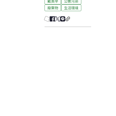
戴奧辛
公害污染
廢棄物
生活環境