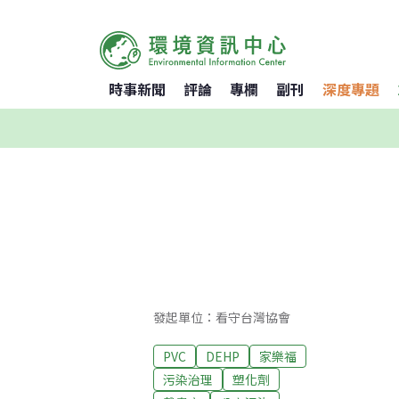
時事新聞
評論
專欄
副刊
深度專題
發起單位：看守台灣協會
PVC
DEHP
家樂福
污染治理
塑化劑