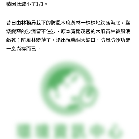
積因此減小了1/3。
昔日由林務局栽下的防風木麻黃林一株株地跌落海底，變
矮變窄的沙洲留不住沙，原本寬闊茂密的木麻黃林被風浪
鹹死；防風林變薄了，還出現幾個大缺口，防風防沙功能
一息尚存而已。