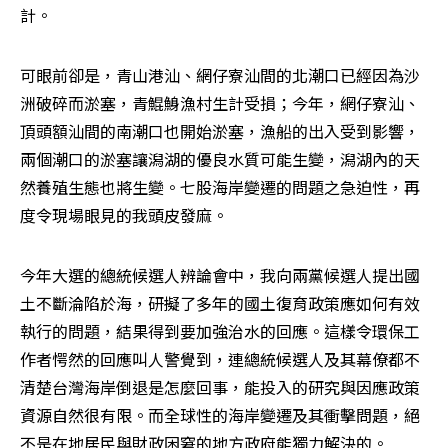
計。
可眼前卻是，青山港汕、網仔寮汕間的北潮口已經因為沙
洲破碎而淤塞，青鯤鯓漁村生計受損；今年，網仔寮汕、
頂頭額汕間的南潮口也開始淤塞，漁船的出入受到影響，
兩個潮口的淤塞讓潟湖的優良水質可能生變，潟湖內的天
然養殖生態也將生變。七股海岸變遷的問題之急迫性，再
度令現場眼見的我頭皮發麻。
今年大選的總統候選人辨論會中，我向兩黨候選人提出國
土不斷淪陷於海，研擬了多年的國土復育政策應如何有效
執行的問題，結果得到要加強治水的回應。這樣令環保工
作者愕然的回應叫人警覺到，連總統候選人及其幕僚都不
清楚台灣海岸倒退是怎麼回事，能投入的研究與因應政策
資源自然很有限。而全球性的海岸變遷及其衝擊問題，絕
不是在地居民與財政困窘的地方政府能獨力解決的。