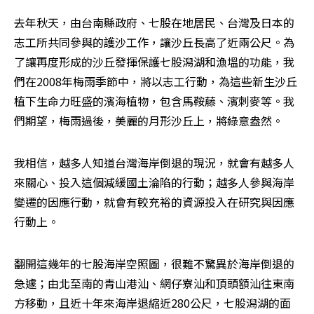
去年秋天，由台南縣政府、七股在地居民、台灣及日本的
志工所共同參與的護沙工作，讓沙丘長高了近兩公尺。為
了讓再度形成的沙丘發揮保護七股潟湖和漁塭的功能，我
們在2008年梅雨季節中，將以志工行動，為這些新生沙丘
植下生命力旺盛的濱海植物，包含馬鞍藤、濱刺麥等。我
們期望，梅雨過後，美麗的月形沙丘上，將綠意盎然。
我相信，越多人知道台灣海岸倒退的現況，就會有越多人
來關心、投入這個減緩國土淪陷的行動；越多人參與海岸
變遷的因應行動，就會有較充裕的資源投入在研究與因應
行動上。
翻開這幾年的七股海岸空照圖，很難不驚異於海岸倒退的
急遽；由北至南的青山港汕、網仔寮汕和頂頭額汕往東南
方移動，且近十年來海岸退縮近280公尺，七股潟湖的面