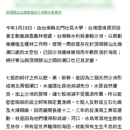
頂頭額汕北端崩落的沙洲與木麻黃林
今年3月18日，由台南縣北門社區大學、台灣環境資訊協
會主動邀請嘉義林管處、台南縣水利局會勘沙洲，以規劃
後續植生種林工作時，發現一周前還存在於頂頭額汕北端
潮口處的太空包，已因沙洲邊緣崩塌而半數跌落於海底；
網仔寮汕與頂頭額汕之間的潮口也已見淤塞。
七股的蚵仔之所以肥、美、新鮮，是因為三個天然沙洲形
成南北兩個潮口，水循環比其他潟湖充分，水質自然優
良，加上沙洲的屏障，讓七股潟湖不受風浪所襲，所以能
密密麻麻的設立蚵架與定置漁網。七股人反對設立石化廠
及大煉鋼廠，因而展開長達十二、三年的反濱南工業區運
動，就是因為他們懂得和潟湖、河口、水鳥等濕地生態相
互依存，保有這世界難得的海田，就能保有生生不息的生