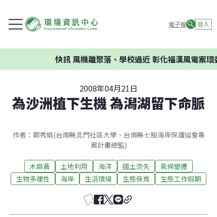
電子報
登入
快訊
風機離聚落、學校過近 彰化福漢風電案環委建
2008年04月21日
為沙洲植下生機 為潟湖留下命脈
作者：鄭秀娟(台南縣北門社區大學、台南縣七股海岸保護協會專
案計畫總監)
木麻黃
土地利用
海洋
國土流失
氣候變遷
生物多樣性
海岸
生活環境
生態保育
生態工作假期