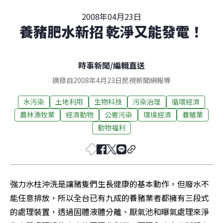
2008年04月23日
養豬肥水新招 乾淨又能發電！
時事新聞
/
編輯直送
摘錄自2008年4月23日民視新聞網報導
水污染
土地利用
生物科技
污染治理
循環經濟
農林漁牧業
經濟動物
公害污染
環境經濟
養豬業
動物福利
強力水柱沖洗是讓豬隻們生長健康的基本動作，但廢水不
能任意排放，所以全台已有九成的養豬業者都擁有三段式
的處理裝置，透過固體液體分離、厭氣池和曝氣處理來淨