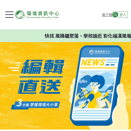
電子報
登入
快訊
風機離聚落、學校過近 彰化福漢風電