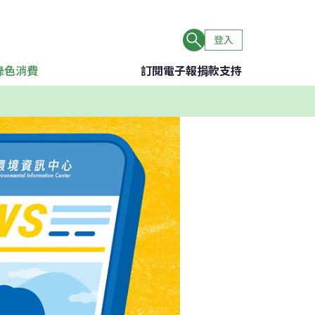
登入
綠色消費
訂閱電子報
捐款支持