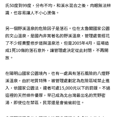
氏50度到99度，分布不均，和溪水混合之後，肉眼無法辨
識，也容易讓人不小心燙傷。
另一個野溪溫泉的危險因子是落石。位在太魯閣國家公園
的文山溫泉，是國內非常著名的野溪溫泉，管理處曾經花
了不少經費整修步道與溫泉池，但是2005年4月，這場造
成1死10傷的落石意外，讓管理處決定從此封閉，不再開
放。
在陽明山國家公園境內，也有一處具有落石風險的八煙野
溪溫泉，由於地質特殊，被管理處劃定為危險區域禁止進
入，依國家公園法，違者可處15,000元以下的罰鍰。不過
這裡的天然條件優厚，早已成為北台灣最出名的荒野密
湯，即使位在禁區，民眾還是會偷偷前往。