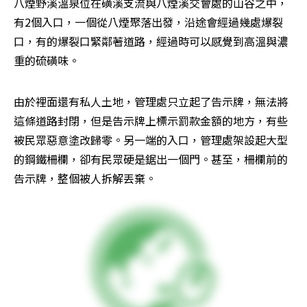
八煙野溪溫泉位在磺溪支流與八煙溪交會處的山谷之中，
有2個入口，一個從八煙聚落出發，沿途會經過幾處爆裂
口，有的爆裂口緊鄰著道路，經過時可以感覺到高溫與濃
重的硫磺味。
由於裡面還有私人土地，管理處只立起了告示牌，無法將
這條道路封閉，但是告示牌上標示罰款金額的地方，有些
被民眾惡意塗改歸零。另一端的入口，管理處架設起大型
的鋼鐵柵欄，卻有民眾硬是鋸出一個門。甚至，柵欄前的
告示牌，整個被人拆解丟棄。