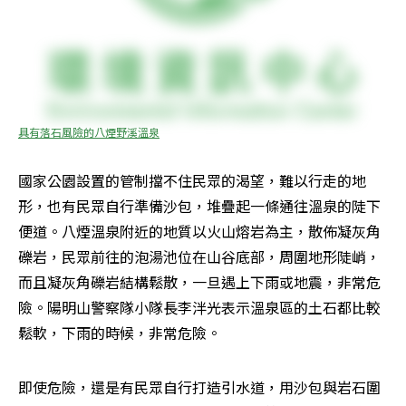
具有落石風險的八煙野溪溫泉
國家公園設置的管制擋不住民眾的渴望，難以行走的地
形，也有民眾自行準備沙包，堆疊起一條通往溫泉的陡下
便道。八煙溫泉附近的地質以火山熔岩為主，散佈凝灰角
礫岩，民眾前往的泡湯池位在山谷底部，周圍地形陡峭，
而且凝灰角礫岩結構鬆散，一旦遇上下雨或地震，非常危
險。陽明山警察隊小隊長李泮光表示溫泉區的土石都比較
鬆軟，下雨的時候，非常危險。
即使危險，還是有民眾自行打造引水道，用沙包與岩石圍