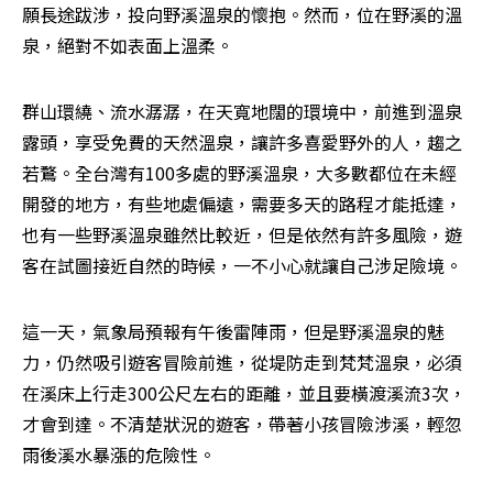
願長途跋涉，投向野溪溫泉的懷抱。然而，位在野溪的溫
泉，絕對不如表面上溫柔。
群山環繞、流水潺潺，在天寬地闊的環境中，前進到溫泉
露頭，享受免費的天然溫泉，讓許多喜愛野外的人，趨之
若鶩。全台灣有100多處的野溪溫泉，大多數都位在未經
開發的地方，有些地處偏遠，需要多天的路程才能抵達，
也有一些野溪溫泉雖然比較近，但是依然有許多風險，遊
客在試圖接近自然的時候，一不小心就讓自己涉足險境。
這一天，氣象局預報有午後雷陣雨，但是野溪溫泉的魅
力，仍然吸引遊客冒險前進，從堤防走到梵梵溫泉，必須
在溪床上行走300公尺左右的距離，並且要橫渡溪流3次，
才會到達。不清楚狀況的遊客，帶著小孩冒險涉溪，輕忽
雨後溪水暴漲的危險性。