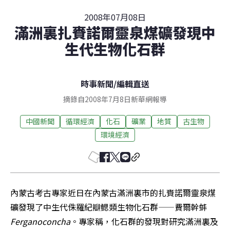
2008年07月08日
滿洲裏扎賚諾爾靈泉煤礦發現中
生代生物化石群
時事新聞
/
編輯直送
摘錄自2008年7月8日新華網報導
中國新聞
循環經濟
化石
礦業
地質
古生物
環境經濟
內蒙古考古專家近日在內蒙古滿洲裏市的扎賚諾爾靈泉煤
礦發現了中生代侏羅紀瓣鰓類生物化石群——費爾幹蚌
Ferganoconcha
。專家稱，化石群的發現對研究滿洲裏及