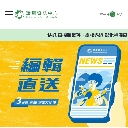
電子報
登入
快訊
風機離聚落、學校過近 彰化福漢風