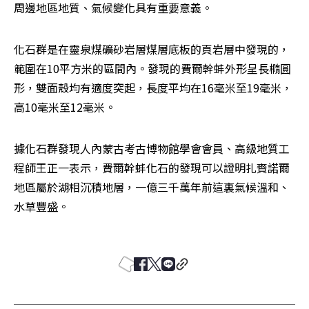
周邊地區地質、氣候變化具有重要意義。 
化石群是在靈泉煤礦砂岩層煤層底板的頁岩層中發現的，
範圍在10平方米的區間內。發現的費爾幹蚌外形呈長橢圓
形，雙面殼均有適度突起，長度平均在16毫米至19毫米，
高10毫米至12毫米。 
據化石群發現人內蒙古考古博物館學會會員、高級地質工
程師王正一表示，費爾幹蚌化石的發現可以證明扎賚諾爾
地區屬於湖相沉積地層，一億三千萬年前這裏氣候溫和、
水草豐盛。 
