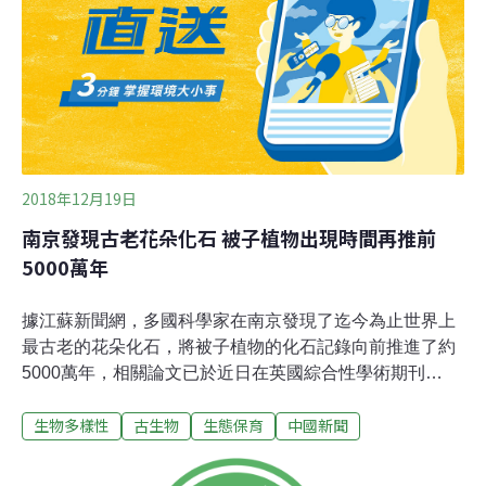
化石以及巨犀，重新檢視已發現的化石標本、從而建立起
全新的體型計算模式，試圖回答到底哪類特定物種才能奪
得最大哺乳動物的桂冠。結果顯示，主要生存於更新世的
古菱齒象中的納瑪古菱齒象（Palaeoloxodon
2018年12月19日
南京發現古老花朵化石 被子植物出現時間再推前
5000萬年
據江蘇新聞網，多國科學家在南京發現了迄今為止世界上
最古老的花朵化石，將被子植物的化石記錄向前推進了約
5000萬年，相關論文已於近日在英國綜合性學術期刊
《eLife》上發表。中國中科院南京地質古生物研究所帶領
生物多樣性
古生物
生態保育
中國新聞
來自西班牙、澳洲等國的國際科研團隊，在南京東郊一處
早侏羅世南象山組地層中，發現了近300個花朵化石。這
些花朵有五瓣，具備花的所有特徵，外形和「梅花」相