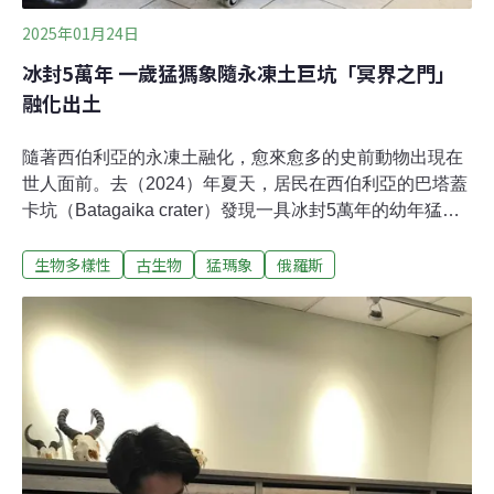
2025年01月24日
冰封5萬年 一歲猛獁象隨永凍土巨坑「冥界之門」
融化出土
隨著西伯利亞的永凍土融化，愈來愈多的史前動物出現在
世人面前。去（2024）年夏天，居民在西伯利亞的巴塔蓋
卡坑（Batagaika crater）發現一具冰封5萬年的幼年猛獁
象。這是迄今保存最完好的猛獁象遺骸，命名為「雅娜」
生物多樣性
古生物
猛瑪象
俄羅斯
（Yana）。雅娜體重超過110公斤，高約120公分，長200
公分，據估計，牠去世時約一歲多一點。當地人發現遺體
時，牠幾乎已經完全解凍。巴塔蓋卡坑在1970年代形成，
起初只是塌陷地，但周圍的森林遭砍伐殆盡，地下的永凍
土開始融化。巴塔蓋卡坑隨著暖化逐漸融化、擴大，成為
世界最大的永凍土融坑。當地人稱為「冥界之門」。拉扎
列夫猛獁象博物館實驗室（Lazarev Mammoth Museum
Laboratory）負責人切爾帕索夫（Maxim Cherpasov）告
訴《路透社》，先解凍的部位往往會被掠食者或鳥類吃