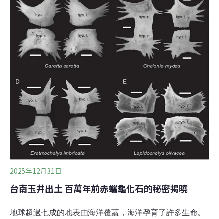
萬年前更新世中期的崎頂層。經過分類鑑定，它們是黑眶
蟾蜍、南蛇、紅斑蛇與龜殼花，是台灣第一筆確切的蛇與
蛙（蟾蜍）化石紀錄，也是亞熱帶東亞的首次發現，對於
長久以來缺乏兩棲爬行類化石的台灣來說，是一項重
2025年12月31日
台南玉井出土 百萬年前赤蠵龜化石的秘密揭曉
地球超過七成的地表由海洋覆蓋，海洋孕育了許多生命。