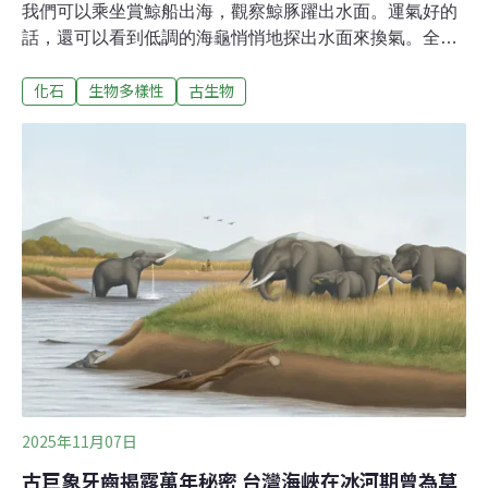
我們可以乘坐賞鯨船出海，觀察鯨豚躍出水面。運氣好的
話，還可以看到低調的海龜悄悄地探出水面來換氣。全世
界有七種海龜，其中五種是全球性廣布的物種，皆有在台
化石
生物多樣性
古生物
灣海域出沒。當中有一種海龜在台灣相對陌生，卻是本次
重大發現的主角——赤蠵龜（Caretta caretta）。台灣最陌
生的海龜龜如其名，赤蠵龜身披鱗甲呈現紅棕色到深棕
色。牠們的頭看起來特別大，或許是因為像木頭（log）一
樣笨重，英文名叫做 「Loggerhead」。但牠們可不是空
有大頭，發達的頭部肌肉可以增強咬合力，來咬碎螃蟹、
貝類這一類比較硬的無脊椎動物。同樣叫蠵龜，我們最熟
悉、最常見到的綠蠵龜（Chelonia mydas），反而看起來
一點都不綠，牠們被稱為green turtle，是因為牠們以海草
為主食，體內的脂肪呈現綠色至墨綠色。有許多人見過玳
瑁（Eretmochelys imbric
2025年11月07日
古巨象牙齒揭露萬年秘密 台灣海峽在冰河期曾為草