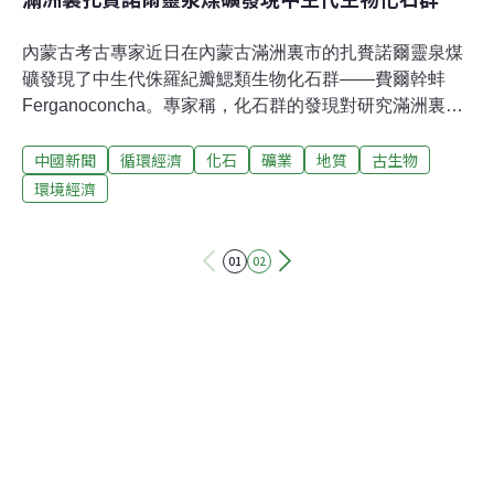
內蒙古考古專家近日在內蒙古滿洲裏市的扎賚諾爾靈泉煤
礦發現了中生代侏羅紀瓣鰓類生物化石群——費爾幹蚌
Ferganoconcha。專家稱，化石群的發現對研究滿洲裏及
周邊地區地質、氣候變化具有重要意義。 化石群是在靈泉
中國新聞
循環經濟
化石
礦業
地質
古生物
煤礦砂岩層煤層底板的頁岩層中發現的，範圍在10平方米
的區間內。發現的費爾幹蚌外形呈長橢圓形，雙面殼均有
環境經濟
適度突起，長度平均在16毫米至19毫米，高10毫米至12毫
米。 據化石群發現人內蒙古考古博物館學會會員、高級地
01
02
質工程師王正一表示，費爾幹蚌化石的發現可以證明扎賚
諾爾地區屬於湖相沉積地層，一億三千萬年前這裏氣候溫
和、水草豐盛。