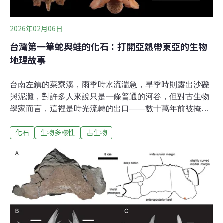
2026年02月06日
台灣第一筆蛇與蛙的化石：打開亞熱帶東亞的生物
地理故事
台南左鎮的菜寮溪，雨季時水流湍急，旱季時則露出沙礫
與泥灘，對許多人來說只是一條普通的河谷，但對古生物
學家而言，這裡是時光流轉的出口——數十萬年前被掩埋
在沉積物裡的動物骨骼，常會因為洪水與沖刷重見天日。
化石
生物多樣性
古生物
菜寮溪的化石有「左鎮化石動物群」的稱號。其中最出名
的化石當屬大型脊椎動物，包含犀牛、大象、鹿、豬、鱷
魚等陸相化石。這一次，本文的主角不是象牙，也不是鹿
角，而是一塊塊只有幾毫米，乍看之下像是碎石、骨片的
小小椎骨。但當顯微鏡下的細節浮現，科學家不禁驚呼：
這是一隻兩棲類的骨頭！不久後，又有蛇的脊椎被辨認出
來，這些微小的化石，揭開了台灣古生物研究的新篇章。
第一筆蛇與蛙的化石這批化石全都是脊椎骨，來自40到80