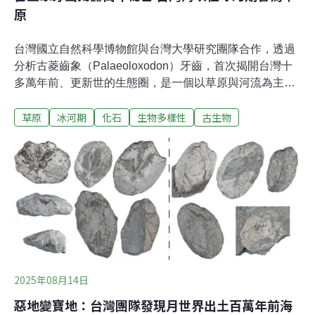
原
台灣國立自然科學博物館與台灣大學研究團隊合作，透過
分析古菱齒象（Palaeoloxodon）牙齒，首次揭開台灣十
多萬年前、更新世的生態圈，是一個以草原與河流為主的
乾暖稀樹草原。這項研究11月5日發表在《皇家學會開放
草原
冰河期
化石
生物多樣性
古生物
科學》（Royal Society Open Science）期刊，成為理解
東亞古生態、多樣性演化與地區性物種分化的關鍵里程
碑。從古菱齒象牙 發現台灣海峽過去為草原十多萬年前的
冰河時期，台灣與亞洲大陸相連，其生態樣貌一直是古生
物學界亟欲探索的謎題。台灣科技媒體中心（SMC）5日
刊登「重建台灣更新世古菱齒象食性與古環境」專家意
見，國立陽明交通大學生命科學系暨基因體科學研究所副
教授可文亞認為，研究團隊透過三具不同年齡古菱齒象牙
齒琺瑯質的取樣，運用穩定碳、氧同位素分析，首度揭示
台灣更新世巨象的生態樣貌。
2025年08月14日
惡地變寶地：台灣團隊發現月世界出土百萬年前海