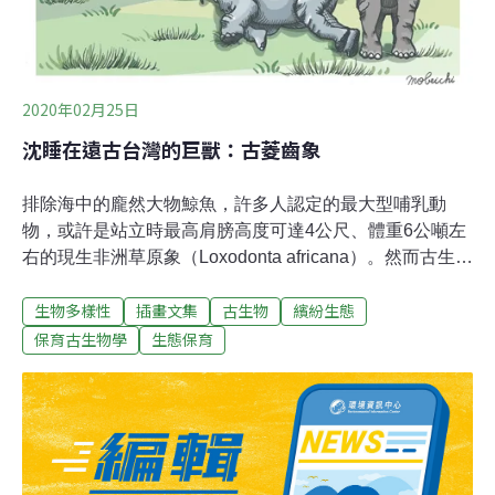
2020年02月25日
沈睡在遠古台灣的巨獸：古菱齒象
排除海中的龐然大物鯨魚，許多人認定的最大型哺乳動
物，或許是站立時最高肩膀高度可達4公尺、體重6公噸左
右的現生非洲草原象（Loxodonta africana）。然而古生物
學家在探索哺乳動物的歷程中，發現隨著時間而消逝的多
生物多樣性
插畫文集
古生物
繽紛生態
樣性，不只在形態上常常超乎我們的想像，體型上也存在
遠比現生非洲草原象大上許多的物種。現有紀錄中，要來
保育古生物學
生態保育
爭奪「史上最大陸生哺乳動物」此一頭銜的，其實不只長
鼻目（也就是大家所熟知的大象類群），遠在2、3千萬年
前的漸新世有一類巨犀屬（Paraceratherium）犀牛，身高
可能高達5公尺、身長可能達10公尺、體重甚至可能高達
20公噸左右！2016年的一項新研究，特別針對眾多的大象