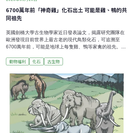
6700萬年前「神奇雞」化石出土 可能是雞、鴨的共
同祖先
英國劍橋大學古生物學家近日發表論文，揭露研究團隊在
歐洲發現目前世界上最古老的現代鳥類化石，可追溯至
6700萬年前，可能是地球上每隻雞、鴨等家禽的祖先。綜
合外媒報導，該鳥類化石保存良好，是從荷蘭及比利時邊
動物福利
化石
古生物
境的一處採石場被發現，被專家正式稱為「Asteriornis
maastrichtensis」，暱稱則是「Wonderchicken」，意為
「神奇雞」，體型僅半隻綠頭鴨大，約400克重，過去可
能生活在海岸線上。專家依據骨頭特徵判斷，神奇雞化石
非常接近現代雞或鴨子群體的共同祖先。此外，由於化石
可追溯至6700萬年前，代表這種獨特的物種是生活在「白
堊紀滅絕」（恐龍大滅絕）發生之前。