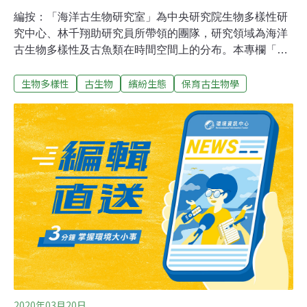
編按：「海洋古生物研究室」為中央研究院生物多樣性研
究中心、林千翔助研究員所帶領的團隊，研究領域為海洋
古生物多樣性及古魚類在時間空間上的分布。本專欄「保
育古生物學系列」特邀稿林千翔老師，就他們實驗室持續
生物多樣性
古生物
繽紛生態
保育古生物學
進行中的台灣魚類化石研究、台灣化石耳石研究、澎湖淮
河古菱齒象的年齡與族群發展、台灣軟骨魚化石研究等領
域，持續與大家分享他們的研究進展、心得與成果。更多
研究細節請參訪其實驗室網站。始於殘破不齊的線索 古生
物學為生物研究提供嶄新視角生物的演化歷程，在地質紀
錄裡留下許多殘破不齊的線索，結合這些化石紀錄與生態
學理論，可以分析特定生物類群的分布情形，並評估其背
後的成因。例如以魚類耳石分類為基礎，能重建特定時空
的魚類群聚結構，除了可提供親緣關係假說的證據外，也
可對物種多樣性變遷等生態問題做出貢獻。
2020年03月20日