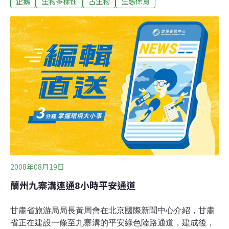
企鵝
生物多樣性
古生物
生態保育
科學家著手調查自人類定居紐西蘭至今，瀕臨滅絕的黃眼
企鵝在數目上改變，卻吃驚地發現過去未知的企鵝品種。
由奧塔哥動物學博士生玻森庫（Sanne Boessenkool）領
軍，研究者們利用史前動物骨骼中遺留的DNA，結合像是
骨骼架構研究等傳統技術，鑒定出已經滅絕的偉塔哈企
鵝。玻森庫表示：「根據推測，這種瓦塔哈企鵝大約在公
元1300到1500年間滅絕，就在波里尼西亞人大舉移民於此
定居之後。」 她並且說道：「這種企鵝的滅絕連同毛利
（Maori）文化在掠奪者進入時的更動與轉變，為黃眼企鵝
在500年前開創佔領紐西蘭主島的契機。」 此團隊成員之
一、也是阿德雷德大學澳洲古DNA中心代理主任的奧斯
2008年08月19日
蘭州九寨溝連通8小時平安通道
甘肅省旅游局局長黃周會在北京國際新聞中心介紹，甘肅
省正在建設一條至九寨溝的平安綠色陸路通道，建成後，