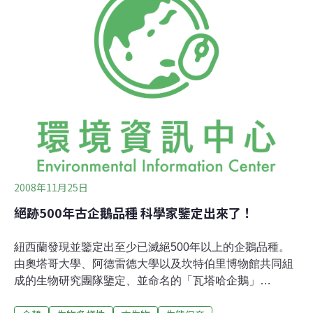
似。此發現打破了古生物學界長期流行的被子植物只在白
堊紀出現的觀點。研究表明，世界上最古老的花出現在距
今1.74億年前，比先前公認的化石記錄早了5000萬年。中
國中科院南京地質古生物研究所研究員王鑫表示，過去理
論上被子植物的種子是長在葉子的邊緣，葉子包卷起來就
形成了花裡面的雌蕊，而此化石顯示種子長在枝的頂端，
被周圍的葉子包裹起來。他認為，這對進一步研究被子植
物的起源和演化具有顛覆性學術意義。
2008年11月25日
絕跡500年古企鵝品種 科學家鑒定出來了！
紐西蘭發現並鑒定出至少已滅絕500年以上的企鵝品種。
由奧塔哥大學、阿德雷德大學以及坎特伯里博物館共同組
成的生物研究團隊鑒定、並命名的「瓦塔哈企鵝」
（Waitaha penguin）曾經棲居在紐西蘭南島的海岸上。