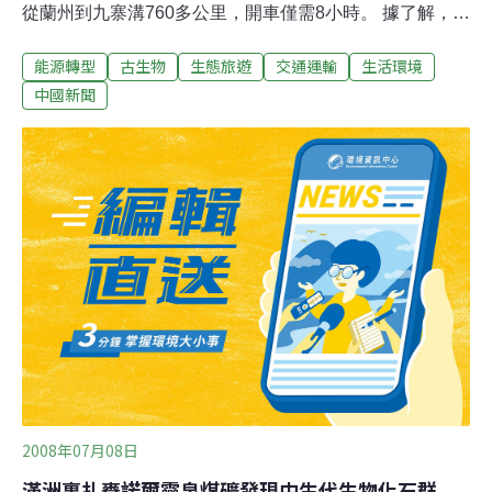
從蘭州到九寨溝760多公里，開車僅需8小時。 據了解，通
道建成後，遊客沿途可欣賞到美麗的瑪曲草原風光，濃郁
能源轉型
古生物
生態旅遊
交通運輸
生活環境
的回族、藏族民俗風情，世界上最大的藏傳佛教學府拉卜
楞寺，還可以領略唐蕃古道的風貌，參觀和政古生物化石
中國新聞
博物館。
2008年07月08日
滿洲裏扎賚諾爾靈泉煤礦發現中生代生物化石群