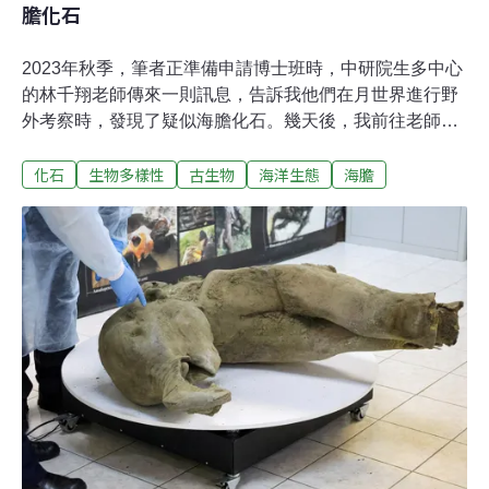
膽化石
2023年秋季，筆者正準備申請博士班時，中研院生多中心
的林千翔老師傳來一則訊息，告訴我他們在月世界進行野
外考察時，發現了疑似海膽化石。幾天後，我前往老師的
研究室查看標本，第一眼便被這批化石深深吸引。海膽化
化石
生物多樣性
古生物
海洋生態
海膽
石在一般人的審美觀下雖然稱不上美麗，甚至可說醜陋無
比，但在台灣近150年的海膽化石研究歷史中，從未發現
過這類化石的產狀與保存狀況。經過一年多的研究，我與
林千翔老師及台大地質系的林日白老師合作，將這一海膽
富集層的發現發表於國際古生物學期刊《Geobios》，並
探討這批標本的重要古環境與地質意義。惡地變寶地 深海
古生物的秘境說到高雄田寮的「月世界」，許多人應該都
不陌生。當地地勢陡峭，坡地光禿，呈現尖峰利脊、溝壑
交錯的地貌，如同月球表面，因此得名。月世界所屬的
「古亭坑層」，形成於約500萬至100萬年前，當時這片土
地仍沉沒在台灣西南方的深海之下。