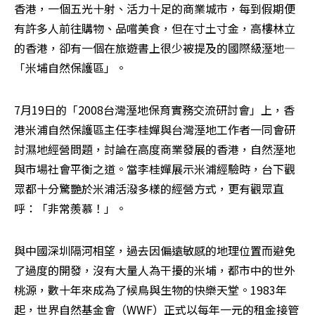
香港，一個五光十射、活力十足的商業城市，每到假期便
有許多人前往購物、品嚐美食，但在寸土寸金，高樓林立
的香港，卻有一個在旅遊書上很少被提及的國際級溼地—
「米埔自然保護區」。
7月19日的「2008台灣溼地保育實務交流研討會」上，香
港米浦自然保護區主任李桂嬋與台灣溼地工作者一同會研
討濕地經營問題，討論在高度商業發展的香港，自然溼地
與市場社會平衡之道。當李桂嬋展示米浦經驗時，台下觀
眾都十分驚艷於米浦活潑多樣的經營方式，更有觀眾直
呼：「非常羨慕！」。
與中國深圳隔河相望，過去因偏遠敏感的地理位置而避免
了過度的開發，沒有大量人為干擾的米埔，都市中的世外
桃源，數十年來成為了候鳥與生物的快樂天堂。1983年
起，世界自然基金會（WWF）正式以每年一元的租金接管