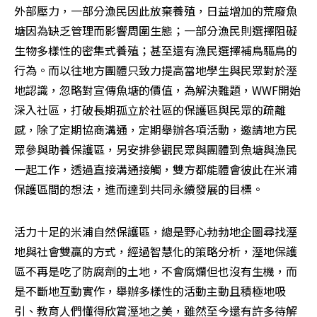
外部壓力，一部分漁民因此放棄養殖，日益增加的荒廢魚
塘因為缺乏管理而影響周圍生態；一部分漁民則選擇阻礙
生物多樣性的密集式養殖；甚至還有漁民選擇補鳥驅鳥的
行為。而以往地方團體只致力提高當地學生與民眾對於溼
地認識，忽略對宣傳魚塘的價值，為解決難題，WWF開始
深入社區，打破長期孤立於社區的保護區與民眾的疏離
感，除了定期協商溝通，定期舉辦各項活動，邀請地方民
眾參與助養保護區，另安排參觀民眾與團體到魚塘與漁民
一起工作，透過直接溝通接觸，雙方都能體會彼此在米浦
保護區間的想法，進而達到共同永續發展的目標。
活力十足的米浦自然保護區，總是野心勃勃地企圖尋找溼
地與社會雙贏的方式，經過智慧化的策略分析，溼地保護
區不再是吃了防腐劑的土地，不會腐爛但也沒有生機，而
是不斷地互動實作，舉辦多樣性的活動主動且積極地吸
引、教育人們懂得欣賞溼地之美，雖然至今還有許多待解