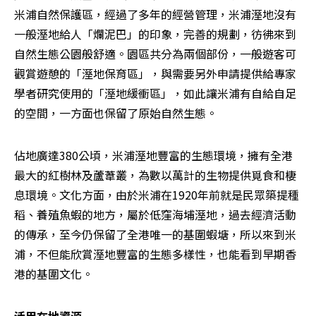
米浦自然保護區，經過了多年的經營管理，米浦溼地沒有
一般溼地給人「爛泥巴」的印象，完善的規劃，彷彿來到
自然生態公園般舒適。園區共分為兩個部份，一般遊客可
觀賞遊憩的「溼地保育區」，與需要另外申請提供給專家
學者研究使用的「溼地緩衝區」，如此讓米浦有自給自足
的空間，一方面也保留了原始自然生態。
佔地廣達380公頃，米浦溼地豐富的生態環境，擁有全港
最大的紅樹林及蘆葦叢，為數以萬計的生物提供覓食和棲
息環境。文化方面，由於米浦在1920年前就是民眾築提種
稻、養殖魚蝦的地方，屬於低窪海埔溼地，過去經濟活動
的傳承，至今仍保留了全港唯一的基圍蝦塘，所以來到米
浦，不但能欣賞溼地豐富的生態多樣性，也能看到早期香
港的基圍文化。