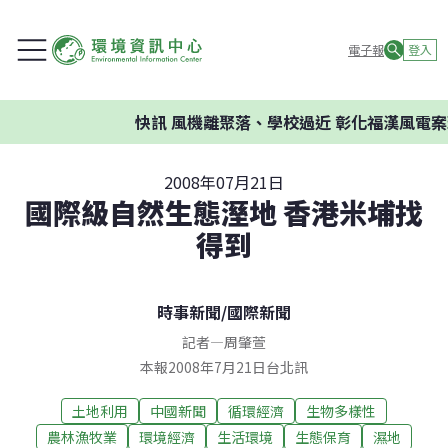
電子報
登入
快訊
風機離聚落、學校過近 彰化福漢風電案環
2008年07月21日
國際級自然生態溼地 香港米埔找
得到
時事新聞
/
國際新聞
記者
—
周肇萱
本報2008年7月21日台北訊
土地利用
中國新聞
循環經濟
生物多樣性
農林漁牧業
環境經濟
生活環境
生態保育
濕地