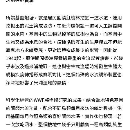
活用在地資源
所謂基圍蝦塘，就是居民圍繞紅樹林挖掘一道水道，運用
挖掘出的泥土築成堤防，在近海處架設一道可人工調控開
關的水閘，基圍中的生物以掉落的紅樹林為食，而基圍中
生物又成為水鳥的食物，這種循環互生的生產模式不但能
嘉惠地方永續發展，更對環境造成最少的影響，因此從
1940起，即使期間香港爆發過嚴重的禽流感等病害，卻幾
乎未波及過米浦地區，這也與密集式漁塭時常發生集體大
規模疾病傳播形成鮮明對比。這個特殊的水流調節裝置也
深深地影響了米浦溼地的風情。
科學化經營的WWF將學術研究的成果，結合當地特色基圍
的調節水流功能，配合不同鳥類每月來訪的統計數據，沿
用基圍每月依照鳥類的喜好調節水深。實作後也發現，若
一次放乾涵水，整個棲地中幾乎只剩鸕鶿一種鳥類能夠生